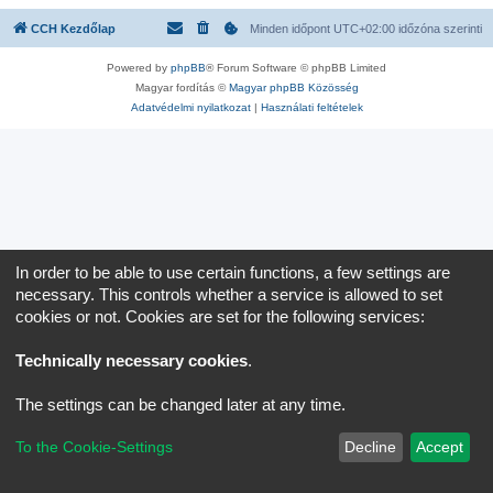
CCH Kezdőlap
Minden időpont
UTC+02:00
időzóna szerinti
Powered by
phpBB
® Forum Software © phpBB Limited
Magyar fordítás ©
Magyar phpBB Közösség
Adatvédelmi nyilatkozat
|
Használati feltételek
In order to be able to use certain functions, a few settings are
necessary. This controls whether a service is allowed to set
cookies or not. Cookies are set for the following services:
Technically necessary cookies
.
The settings can be changed later at any time.
To the Cookie-Settings
Decline
Accept