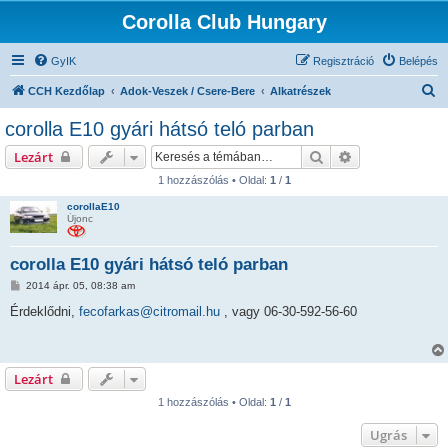
Corolla Club Hungary
GyIK
Regisztráció
Belépés
K
CCH Kezdőlap
Adok-Veszek / Csere-Bere
Alkatrészek
e
corolla E10 gyári hátsó teló parban
r
Keresés
Részletes keres
Lezárt
e
1 hozzászólás • Oldal:
1
/
1
s
corollaE10
é
Újonc
s
corolla E10 gyári hátsó teló parban
H
2014 ápr. 05, 08:38 am
o
z
Érdeklődni,
fecofarkas@citromail.hu
, vagy 06-30-592-56-60
z
á
s
z
ó
Lezárt
l
á
1 hozzászólás • Oldal:
1
/
1
s
Ugrás