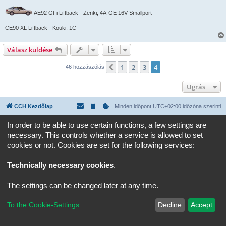
á
s
AE92 Gt-i Liftback - Zenki, 4A-GE 16V Smallport
CE90 XL Liftback - Kouki, 1C
Válasz küldése
1
2
3
4
Előző
46 hozzászólás
Ugrás
CCH Kezdőlap
Minden időpont
UTC+02:00
időzóna szerinti
In order to be able to use certain functions, a few settings are
Powered by
phpBB
® Forum Software © phpBB Limited
Magyar fordítás ©
Magyar phpBB Közösség
necessary. This controls whether a service is allowed to set
Adatvédelmi nyilatkozat
|
Használati feltételek
cookies or not. Cookies are set for the following services:
Technically necessary cookies
.
The settings can be changed later at any time.
To the Cookie-Settings
Decline
Accept