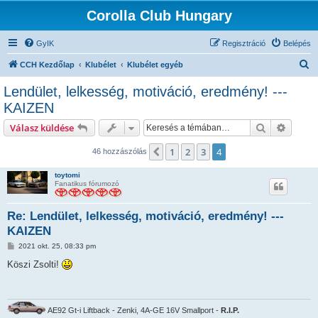
Corolla Club Hungary
GyIK
Regisztráció
Belépés
K
CCH Kezdőlap
Klubélet
Klubélet egyéb
e
Lendület, lelkesség, motiváció, eredmény! ---
r
KAIZEN
e
Keresés
Részlet
Válasz küldése
s
é
1
2
3
4
Előző
46 hozzászólás
s
toytomi
Fanatikus fórumozó
Re: Lendület, lelkesség, motiváció, eredmény! ---
KAIZEN
H
2021 okt. 25, 08:33 pm
o
z
Köszi Zsolti!
z
á
s
z
ó
AE92 Gt-i Liftback - Zenki, 4A-GE 16V Smallport -
R.I.P.
l