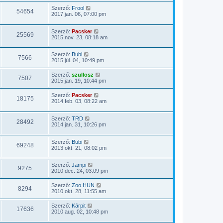
Szerző:
Frool
54654
2017 jan. 06, 07:00 pm
Szerző:
Pacsker
25569
2015 nov. 23, 08:18 am
Szerző:
Bubi
7566
2015 júl. 04, 10:49 pm
Szerző:
szullosz
7507
2015 jan. 19, 10:44 pm
Szerző:
Pacsker
18175
2014 feb. 03, 08:22 am
Szerző:
TRD
28492
2014 jan. 31, 10:26 pm
Szerző:
Bubi
69248
2013 okt. 21, 08:02 pm
Szerző:
Jampi
9275
2010 dec. 24, 03:09 pm
Szerző:
Zoo.HUN
8294
2010 okt. 28, 11:55 am
Szerző:
Kárpit
17636
2010 aug. 02, 10:48 pm