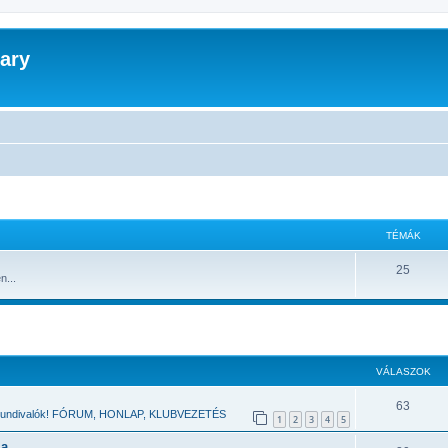
ary
TÉMÁK
25
...
 keresés
VÁLASZOK
63
 tundivalók! FÓRUM, HONLAP, KLUBVEZETÉS
1
2
3
4
5
ja