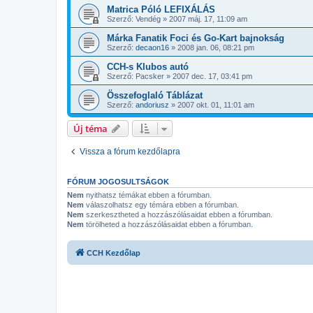
Matrica Póló LEFIXÁLÁS
Szerző:
Vendég
»
2007 máj. 17, 11:09 am
Márka Fanatik Foci és Go-Kart bajnokság
Szerző:
decaon16
»
2008 jan. 06, 08:21 pm
CCH-s Klubos autó
Szerző:
Pacsker
»
2007 dec. 17, 03:41 pm
Összefoglaló Táblázat
Szerző:
andoriusz
»
2007 okt. 01, 11:01 am
Új téma
Vissza a fórum kezdőlapra
FÓRUM JOGOSULTSÁGOK
Nem
nyithatsz témákat ebben a fórumban.
Nem
válaszolhatsz egy témára ebben a fórumban.
Nem
szerkesztheted a hozzászólásaidat ebben a fórumban.
Nem
törölheted a hozzászólásaidat ebben a fórumban.
CCH Kezdőlap