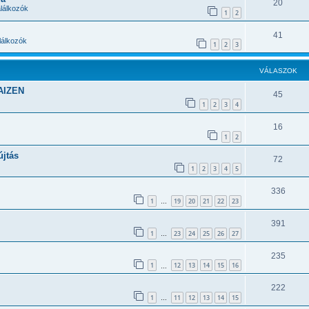
20
lálkozók
1
2
41
álkozók
1
2
3
VÁLASZOK
KAIZEN
45
1
2
3
4
16
1
2
újtás
72
1
2
3
4
5
336
1
19
20
21
22
23
…
391
1
23
24
25
26
27
…
235
1
12
13
14
15
16
…
222
1
11
12
13
14
15
…