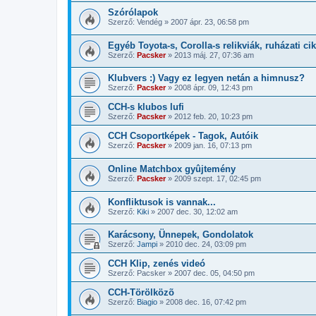
Szórólapok
Szerző:
Vendég
»
2007 ápr. 23, 06:58 pm
Egyéb Toyota-s, Corolla-s relikviák, ruházati ci
Szerző:
Pacsker
»
2013 máj. 27, 07:36 am
Klubvers :) Vagy ez legyen netán a himnusz?
Szerző:
Pacsker
»
2008 ápr. 09, 12:43 pm
CCH-s klubos lufi
Szerző:
Pacsker
»
2012 feb. 20, 10:23 pm
CCH Csoportképek - Tagok, Autóik
Szerző:
Pacsker
»
2009 jan. 16, 07:13 pm
Online Matchbox gyûjtemény
Szerző:
Pacsker
»
2009 szept. 17, 02:45 pm
Konfliktusok is vannak...
Szerző:
Kiki
»
2007 dec. 30, 12:02 am
Karácsony, Ünnepek, Gondolatok
Szerző:
Jampi
»
2010 dec. 24, 03:09 pm
CCH Klip, zenés videó
Szerző:
Pacsker
»
2007 dec. 05, 04:50 pm
CCH-Törölközõ
Szerző:
Biagio
»
2008 dec. 16, 07:42 pm