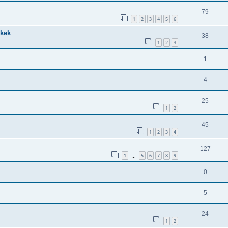
79
1
2
3
4
5
6
kkek
38
1
2
3
1
4
25
1
2
45
1
2
3
4
127
1
5
6
7
8
9
…
0
5
24
1
2