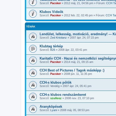
Szerző:
Pacsker
»
2012 máj. 21, 04:56 pm
» Fórum:
CCH Ta
Klubos Videók
Szerző:
Pacsker
»
2012 feb. 22, 02:45 pm
» Fórum:
CCH Tal
TÉMÁK
Lendület, lelkesség, motiváció, eredmény! --- 
Szerző:
Zed Kristianz
»
2007 ápr. 24, 07:15 pm
Klubtag térkép
Szerző:
B26
»
2008 ápr. 22, 03:41 pm
Karitatív CCH - Hazai és nemzetközi segítségny
Szerző:
Pacsker
»
2014 máj. 21, 09:15 am
CCH Best of Pictures / Tagok másképp :)
Szerző:
Pacsker
»
2008 jún. 11, 11:35 pm
CCH-s klubos pólók
Szerző:
Vendég
»
2007 ápr. 24, 05:41 pm
CCH-s klubos rendszámkeret
Szerző:
szullosz
»
2008 nov. 23, 07:10 pm
Aranyköpések
Szerző:
Lyani
»
2008 máj. 05, 08:53 pm