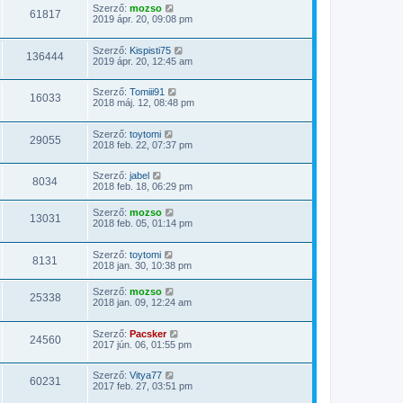
Szerző:
mozso
61817
2019 ápr. 20, 09:08 pm
Szerző:
Kispisti75
136444
2019 ápr. 20, 12:45 am
Szerző:
Tomiii91
16033
2018 máj. 12, 08:48 pm
Szerző:
toytomi
29055
2018 feb. 22, 07:37 pm
Szerző:
jabel
8034
2018 feb. 18, 06:29 pm
Szerző:
mozso
13031
2018 feb. 05, 01:14 pm
Szerző:
toytomi
8131
2018 jan. 30, 10:38 pm
Szerző:
mozso
25338
2018 jan. 09, 12:24 am
Szerző:
Pacsker
24560
2017 jún. 06, 01:55 pm
Szerző:
Vitya77
60231
2017 feb. 27, 03:51 pm