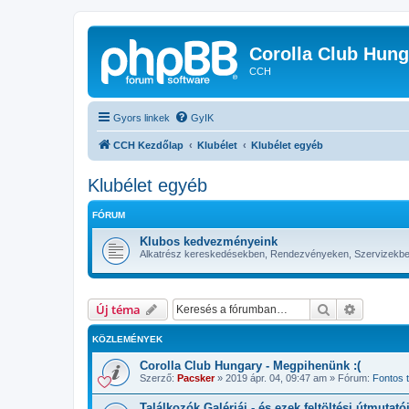
Corolla Club Hung
CCH
Gyors linkek
GyIK
CCH Kezdőlap
Klubélet
Klubélet egyéb
Klubélet egyéb
FÓRUM
Klubos kedvezményeink
Alkatrész kereskedésekben, Rendezvényeken, Szervizekben
Keresés
Részletes
Új téma
KÖZLEMÉNYEK
Corolla Club Hungary - Megpihenünk :(
Szerző:
Pacsker
»
2019 ápr. 04, 09:47 am
» Fórum:
Fontos
Találkozók Galériái - és ezek feltöltési útmutató