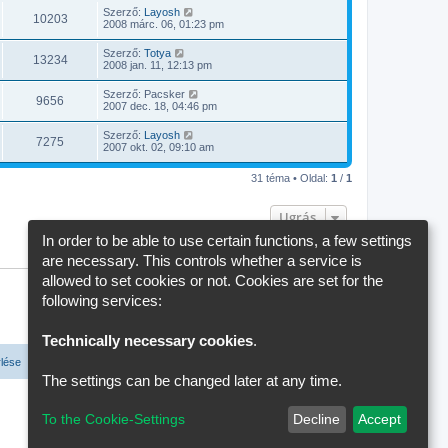
Szerző:
Layosh
10203
2008 márc. 06, 01:23 pm
Szerző:
Totya
13234
2008 jan. 11, 12:13 pm
Szerző:
Pacsker
9656
2007 dec. 18, 04:46 pm
Szerző:
Layosh
7275
2007 okt. 02, 09:10 am
31 téma • Oldal:
1
/
1
Ugrás
In order to be able to use certain functions, a few settings
are necessary. This controls whether a service is
allowed to set cookies or not. Cookies are set for the
following services:
Technically necessary cookies
.
rlése
Cookie-Settings
Minden időpont
UTC+02:00
időzóna szerinti
The settings can be changed later at any time.
To the Cookie-Settings
Decline
Accept