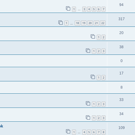
94
1
3
4
5
6
7
…
317
1
18
19
20
21
22
…
20
1
2
38
1
2
3
0
17
1
2
8
33
1
2
3
34
1
2
3
ok
109
1
4
5
6
7
8
…