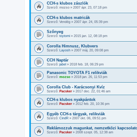
CCH-s klubos zászlók
Szerző:
mozso
»
2007 ápr. 23, 07:18 pm
CCH-s klubos matricák
Szerző:
Vendég
»
2007 ápr. 24, 05:39 pm
Szőnyeg
Szerző:
toytomi
»
2015 jan. 12, 08:18 pm
Corolla Himnusz, Klubvers
Szerző:
Layosh
»
2007 máj. 20, 09:08 pm
CCH Naptár
Szerző:
jabel
»
2018 feb. 18, 06:29 pm
Panasonic TOYOTA F1 relikviák
Szerző:
mozso
»
2018 jan. 26, 11:53 pm
Corolla Club - Karácsonyi Kvíz
Szerző:
Pacsker
»
2017 dec. 22, 01:46 am
CCH-s klubos nyakpántok
Szerző:
Pacsker
»
2012 feb. 20, 10:36 pm
Egyéb CCH-s tárgyak, relikviák
Szerző:
CindR
»
2007 okt. 06, 09:51 pm
Reklámozzuk magunkat, nemzetközi kapcsolat
Szerző:
Pacsker
»
2008 szept. 05, 12:38 am