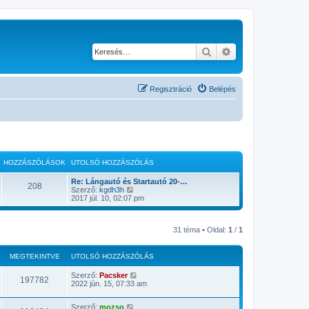
Keresés
Részletes keresés
Regisztráció
Belépés
HOZZÁSZÓLÁSOK
UTOLSÓ HOZZÁSZÓLÁS
Re: Lángautó és Startautó 20-…
208
U
Szerző:
kgdh3h
t
2017 júl. 10, 02:07 pm
o
l
s
31 téma • Oldal:
1
/
1
ó
h
o
z
MEGTEKINTVE
UTOLSÓ HOZZÁSZÓLÁS
z
á
Szerző:
Pacsker
197782
s
2022 jún. 15, 07:33 am
z
ó
l
Szerző:
mozso