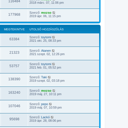
116484
á
2018 márc. 07, 11:06 pm
s
m
e
Szerző:
mozso
177968
g
2019 ápr. 06, 11:15 pm
t
e
k
i
MEGTEKINTVE
UTOLSÓ HOZZÁSZÓLÁS
n
t
Szerző:
toytomi
63384
é
2021 okt. 25, 08:33 pm
s
e
Szerző:
Atanen
21323
2021 szept. 02, 12:26 pm
Szerző:
toytomi
53757
2021 feb. 01, 05:52 pm
Szerző:
Taki
138390
2019 szept. 02, 03:18 pm
Szerző:
mozso
163240
2019 máj. 27, 10:11 pm
Szerző:
pepo
107046
2019 máj. 07, 10:59 pm
Szerző:
Lackó
95698
2019 ápr. 28, 08:06 pm