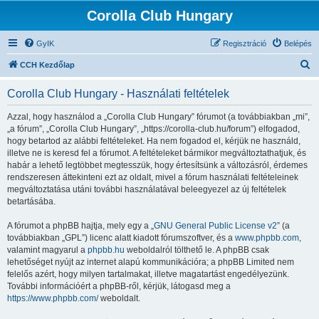
Corolla Club Hungary
GyIK
Regisztráció
Belépés
K
CCH Kezdőlap
e
Corolla Club Hungary - Használati feltételek
r
e
Azzal, hogy használod a „Corolla Club Hungary” fórumot (a továbbiakban „mi”,
„a fórum”, „Corolla Club Hungary”, „https://corolla-club.hu/forum”) elfogadod,
s
hogy betartod az alábbi feltételeket. Ha nem fogadod el, kérjük ne használd,
é
illetve ne is keresd fel a fórumot. A feltételeket bármikor megváltoztathatjuk, és
habár a lehető legtöbbet megtesszük, hogy értesítsünk a változásról, érdemes
s
rendszeresen áttekinteni ezt az oldalt, mivel a fórum használati feltételeinek
megváltoztatása utáni további használatával beleegyezel az új feltételek
betartásába.
A fórumot a phpBB hajtja, mely egy a „
GNU General Public License v2
” (a
továbbiakban „GPL”) licenc alatt kiadott fórumszoftver, és a
www.phpbb.com
,
valamint magyarul a
phpbb.hu
weboldalról tölthető le. A phpBB csak
lehetőséget nyújt az internet alapú kommunikációra; a phpBB Limited nem
felelős azért, hogy milyen tartalmakat, illetve magatartást engedélyezünk.
További információért a phpBB-ről, kérjük, látogasd meg a
https://www.phpbb.com/
weboldalt.