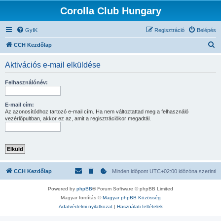
Corolla Club Hungary
GyIK
Regisztráció
Belépés
K
CCH Kezdőlap
e
Aktivációs e-mail elküldése
r
e
Felhasználónév:
s
é
E-mail cím:
Az azonosítódhoz tartozó e-mail cím. Ha nem változtattad meg a felhasználó
s
vezérlőpultban, akkor ez az, amit a regisztrációkor megadtál.
CCH Kezdőlap
Minden időpont
UTC+02:00
időzóna szerinti
Powered by
phpBB
® Forum Software © phpBB Limited
Magyar fordítás ©
Magyar phpBB Közösség
Adatvédelmi nyilatkozat
|
Használati feltételek