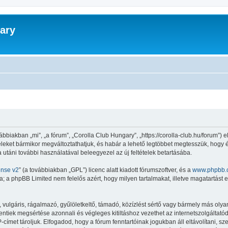
ary
biakban „mi”, „a fórum”, „Corolla Club Hungary”, „https://corolla-club.hu/forum”) 
ltételeket bármikor megváltoztathatjuk, és habár a lehető legtöbbet megtesszük, hogy
a utáni további használatával beleegyezel az új feltételek betartásába.
ense v2
” (a továbbiakban „GPL”) licenc alatt kiadott fórumszoftver, és a
www.phpbb.
 a phpBB Limited nem felelős azért, hogy milyen tartalmakat, illetve magatartást 
lgáris, rágalmazó, gyűlöletkeltő, támadó, közízlést sértő vagy bármely más olyan 
iek megsértése azonnali és végleges kitiltáshoz vezethet az internetszolgáltatód ér
met tároljuk. Elfogadod, hogy a fórum fenntartóinak jogukban áll eltávolítani, szer