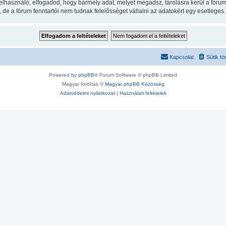
felhasználó, elfogadod, hogy bármely adat, melyet megadsz, tárolásra kerül a fór
e a fórum fenntartói nem tudnak felelősséget vállalni az adatokért egy esetleges
Kapcsolat
Sütik tö
Powered by
phpBB
® Forum Software © phpBB Limited
Magyar fordítás ©
Magyar phpBB Közösség
Adatvédelmi nyilatkozat
|
Használati feltételek