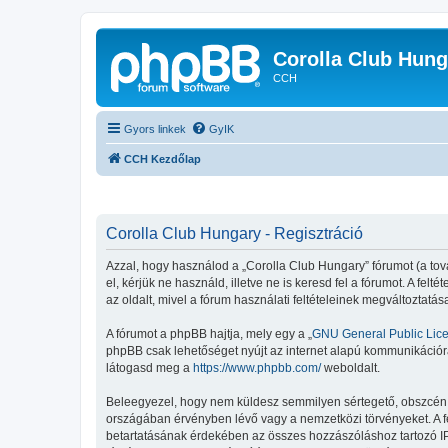
Corolla Club Hung
CCH
Gyors linkek
GyIK
CCH Kezdőlap
Corolla Club Hungary - Regisztráció
Azzal, hogy használod a „Corolla Club Hungary” fórumot (a továb
el, kérjük ne használd, illetve ne is keresd fel a fórumot. A fe
az oldalt, mivel a fórum használati feltételeinek megváltoztatás
A fórumot a phpBB hajtja, mely egy a „
GNU General Public Lic
phpBB csak lehetőséget nyújt az internet alapú kommunikációra;
látogasd meg a
https://www.phpbb.com/
weboldalt.
Beleegyezel, hogy nem küldesz semmilyen sértegető, obszcén, vu
országában érvényben lévő vagy a nemzetközi törvényeket. A fent
betartatásának érdekében az összes hozzászóláshoz tartozó IP-cí