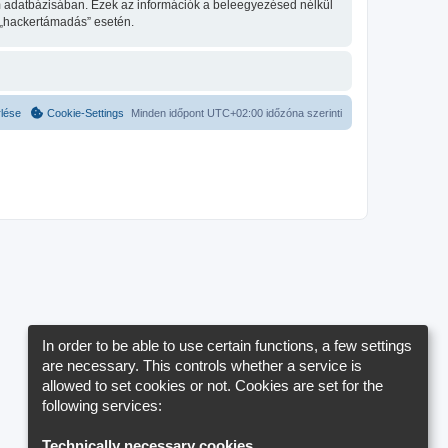
um adatbázisában. Ezek az információk a beleegyezésed nélkül
 „hackertámadás” esetén.
rlése
Cookie-Settings
Minden időpont
UTC+02:00
időzóna szerinti
In order to be able to use certain functions, a few settings
are necessary. This controls whether a service is
allowed to set cookies or not. Cookies are set for the
following services:
Technically necessary cookies
.