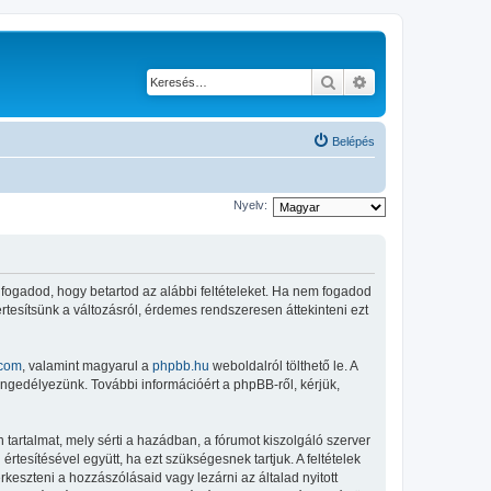
Keresés
Részletes keresés
Belépés
Nyelv:
elfogadod, hogy betartod az alábbi feltételeket. Ha nem fogadod
 értesítsünk a változásról, érdemes rendszeresen áttekinteni ezt
com
, valamint magyarul a
phpbb.hu
weboldalról tölthető le. A
engedélyezünk. További információért a phpBB-ről, kérjük,
tartalmat, mely sérti a hazádban, a fórumot kiszolgáló szerver
tesítésével együtt, ha ezt szükségesnek tartjuk. A feltételek
keszteni a hozzászólásaid vagy lezárni az általad nyitott