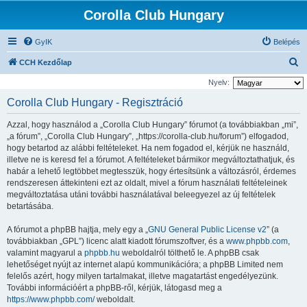
Corolla Club Hungary
GyIK
Belépés
K
CCH Kezdőlap
e
Nyelv:
r
Corolla Club Hungary - Regisztráció
e
Azzal, hogy használod a „Corolla Club Hungary” fórumot (a továbbiakban „mi”,
s
„a fórum”, „Corolla Club Hungary”, „https://corolla-club.hu/forum”) elfogadod,
é
hogy betartod az alábbi feltételeket. Ha nem fogadod el, kérjük ne használd,
illetve ne is keresd fel a fórumot. A feltételeket bármikor megváltoztathatjuk, és
s
habár a lehető legtöbbet megtesszük, hogy értesítsünk a változásról, érdemes
rendszeresen áttekinteni ezt az oldalt, mivel a fórum használati feltételeinek
megváltoztatása utáni további használatával beleegyezel az új feltételek
betartásába.
A fórumot a phpBB hajtja, mely egy a „
GNU General Public License v2
” (a
továbbiakban „GPL”) licenc alatt kiadott fórumszoftver, és a
www.phpbb.com
,
valamint magyarul a
phpbb.hu
weboldalról tölthető le. A phpBB csak
lehetőséget nyújt az internet alapú kommunikációra; a phpBB Limited nem
felelős azért, hogy milyen tartalmakat, illetve magatartást engedélyezünk.
További információért a phpBB-ről, kérjük, látogasd meg a
https://www.phpbb.com/
weboldalt.