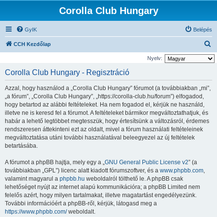
Corolla Club Hungary
GyIK
Belépés
K
CCH Kezdőlap
e
Nyelv:
r
Corolla Club Hungary - Regisztráció
e
Azzal, hogy használod a „Corolla Club Hungary” fórumot (a továbbiakban „mi”,
s
„a fórum”, „Corolla Club Hungary”, „https://corolla-club.hu/forum”) elfogadod,
é
hogy betartod az alábbi feltételeket. Ha nem fogadod el, kérjük ne használd,
illetve ne is keresd fel a fórumot. A feltételeket bármikor megváltoztathatjuk, és
s
habár a lehető legtöbbet megtesszük, hogy értesítsünk a változásról, érdemes
rendszeresen áttekinteni ezt az oldalt, mivel a fórum használati feltételeinek
megváltoztatása utáni további használatával beleegyezel az új feltételek
betartásába.
A fórumot a phpBB hajtja, mely egy a „
GNU General Public License v2
” (a
továbbiakban „GPL”) licenc alatt kiadott fórumszoftver, és a
www.phpbb.com
,
valamint magyarul a
phpbb.hu
weboldalról tölthető le. A phpBB csak
lehetőséget nyújt az internet alapú kommunikációra; a phpBB Limited nem
felelős azért, hogy milyen tartalmakat, illetve magatartást engedélyezünk.
További információért a phpBB-ről, kérjük, látogasd meg a
https://www.phpbb.com/
weboldalt.