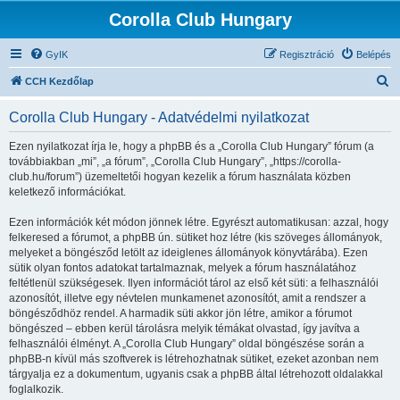
Corolla Club Hungary
GyIK
Regisztráció
Belépés
K
CCH Kezdőlap
e
Corolla Club Hungary - Adatvédelmi nyilatkozat
r
e
Ezen nyilatkozat írja le, hogy a phpBB és a „Corolla Club Hungary” fórum (a
továbbiakban „mi”, „a fórum”, „Corolla Club Hungary”, „https://corolla-
s
club.hu/forum”) üzemeltetői hogyan kezelik a fórum használata közben
é
keletkező információkat.
s
Ezen információk két módon jönnek létre. Egyrészt automatikusan: azzal, hogy
felkeresed a fórumot, a phpBB ún. sütiket hoz létre (kis szöveges állományok,
melyeket a böngésződ letölt az ideiglenes állományok könyvtárába). Ezen
sütik olyan fontos adatokat tartalmaznak, melyek a fórum használatához
feltétlenül szükségesek. Ilyen információt tárol az első két süti: a felhasználói
azonosítót, illetve egy névtelen munkamenet azonosítót, amit a rendszer a
böngésződhöz rendel. A harmadik süti akkor jön létre, amikor a fórumot
böngészed – ebben kerül tárolásra melyik témákat olvastad, így javítva a
felhasználói élményt. A „Corolla Club Hungary” oldal böngészése során a
phpBB-n kívül más szoftverek is létrehozhatnak sütiket, ezeket azonban nem
tárgyalja ez a dokumentum, ugyanis csak a phpBB által létrehozott oldalakkal
foglalkozik.