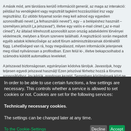
A másik mód, ami tárolásra kerülő információt generál, az maga az interakció:
például ha vendégként vagy regisztrált tagként hozzászólást írsz vagy
regisztrálsz. Ez utóbbi folyamat során meg kell adnod egy egyedien
azonosítható nevet („a felhasználói neved”), egy – a belépéshez használt –
személyes jelszót („a jelszavad”), illetve egy valós e-mail címet („az e-mail
címed”). Az általad létrehozott azonosítót azon ország adatvédelmi törvényei
védelmezik, melyben a fórum szervere található. A regisztráció során megadott
egyéb adatok kötelezősége az adott fórum adminisztrátorainak döntésétől
függ. Lehetőséged van rá, hogy megválaszd, milyen információk jelenjenek
meg rólad nyilvánosan a profilodban. Ezen felül ki-, illetve bekapcsolhatod a
számodra küldött automatikus leveleket.
A jelszavad biztonságosan, egyirányúan kódolva tároljuk. Javasoljuk, hogy
teljesen egyedi jelszavat használj! Ezen jelszóval férhetsz hozzá a fórumos
azonosítódhoz, így kérjük, gondosan kezeld. Semmilyen körülmények közt ne
add ki harmadik személynek, még ha az az oldal üzemeltetője is, vagy ha a
In order to be able to use certain functions, a few settings are
phpBB-vel kapcsolatban kérik! Amennyiben elfelejted a jelszavad, használd az
necessary. This controls whether a service is allowed to set
„Elfelejtettem a jelszavam” funkciót. A rendszer kérni fogja a felhasználóneved
cookies or not. Cookies are set for the following services:
és az e-mail címed, majd generálni fog egy új jelszót, így újra használhatod az
azonosítód.
Technically necessary cookies
.
CCH Kezdőlap
Minden időpont
UTC+02:00
időzóna szerinti
The settings can be changed later at any time.
Powered by
phpBB
® Forum Software © phpBB Limited
To the Cookie-Settings
Decline
Accept
Magyar fordítás ©
Magyar phpBB Közösség