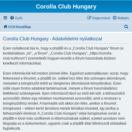
Corolla Club Hungary
GyIK
Regisztráció
Belépés
K
CCH Kezdőlap
e
Corolla Club Hungary - Adatvédelmi nyilatkozat
r
e
Ezen nyilatkozat írja le, hogy a phpBB és a „Corolla Club Hungary” fórum (a
továbbiakban „mi”, „a fórum”, „Corolla Club Hungary”, „https://corolla-
s
club.hu/forum”) üzemeltetői hogyan kezelik a fórum használata közben
é
keletkező információkat.
s
Ezen információk két módon jönnek létre. Egyrészt automatikusan: azzal, hogy
felkeresed a fórumot, a phpBB ún. sütiket hoz létre (kis szöveges állományok,
melyeket a böngésződ letölt az ideiglenes állományok könyvtárába). Ezen
sütik olyan fontos adatokat tartalmaznak, melyek a fórum használatához
feltétlenül szükségesek. Ilyen információt tárol az első két süti: a felhasználói
azonosítót, illetve egy névtelen munkamenet azonosítót, amit a rendszer a
böngésződhöz rendel. A harmadik süti akkor jön létre, amikor a fórumot
böngészed – ebben kerül tárolásra melyik témákat olvastad, így javítva a
felhasználói élményt. A „Corolla Club Hungary” oldal böngészése során a
phpBB-n kívül más szoftverek is létrehozhatnak sütiket, ezeket azonban nem
tárgyalja ez a dokumentum, ugyanis csak a phpBB által létrehozott oldalakkal
foglalkozik.