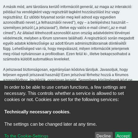
A másik mód, ami tárolásra kerülő információt generál, az maga az interakció:
például ha vendégként vagy regisztrált tagként hozzászólást írsz vagy
regisztrálsz. Ez utóbbi folyamat során meg kell adnod egy egyedien
azonosítható nevet („a felhasználói neved”), egy – a belépéshez használt –
személyes jelszót („a jelszavad”), illetve egy valós e-mail címet („az e-mail
címed”). Az általad létrehozott azonosítót azon ország adatvédelmi törvényei
védelmezik, melyben a fórum szervere található. A regisztráció során megadott
egyéb adatok kötelezősége az adott fórum adminisztrátorainak döntésétől
függ. Lehetőséged van rá, hogy megválaszd, milyen információk jelenjenek
meg rólad nyilvánosan a profilodban. Ezen felül ki-, illetve bekapcsolhatod a
számodra küldött automatikus leveleket.
A jelszavad biztonságosan, egyirányúan kódolva tároljuk. Javasoljuk, hogy
teljesen egyedi jelszavat használj! Ezen jelszóval férhetsz hozzá a fórumos
azonosítódhoz, így kérjük, gondosan kezeld. Semmilyen körülmények közt ne
add ki harmadik személynek, még ha az az oldal üzemeltetője is, vagy ha a
In order to be able to use certain functions, a few settings are
phpBB-vel kapcsolatban kérik! Amennyiben elfelejted a jelszavad, használd az
necessary. This controls whether a service is allowed to set
„Elfelejtettem a jelszavam” funkciót. A rendszer kérni fogja a felhasználóneved
cookies or not. Cookies are set for the following services:
és az e-mail címed, majd generálni fog egy új jelszót, így újra használhatod az
azonosítód.
Technically necessary cookies
.
CCH Kezdőlap
Minden időpont
UTC+02:00
időzóna szerinti
The settings can be changed later at any time.
Powered by
phpBB
® Forum Software © phpBB Limited
To the Cookie-Settings
Decline
Accept
Magyar fordítás ©
Magyar phpBB Közösség