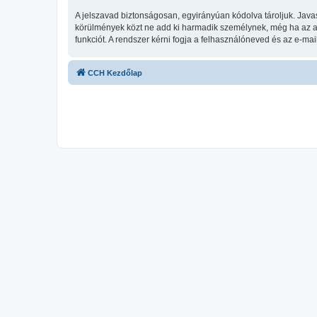
A jelszavad biztonságosan, egyirányúan kódolva tároljuk. Java
körülmények közt ne add ki harmadik személynek, még ha az az 
funkciót. A rendszer kérni fogja a felhasználóneved és az e-mai
CCH Kezdőlap