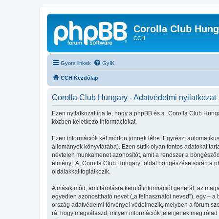
Corolla Club Hung
CCH
Gyors linkek
GyIK
CCH Kezdőlap
Corolla Club Hungary - Adatvédelmi nyilatkozat
Ezen nyilatkozat írja le, hogy a phpBB és a „Corolla Club Hunga
közben keletkező információkat.
Ezen információk két módon jönnek létre. Egyrészt automatikusa
állományok könyvtárába). Ezen sütik olyan fontos adatokat tartal
névtelen munkamenet azonosítót, amit a rendszer a böngésződhöz
élményt. A „Corolla Club Hungary” oldal böngészése során a ph
oldalakkal foglalkozik.
A másik mód, ami tárolásra kerülő információt generál, az maga
egyedien azonosítható nevet („a felhasználói neved”), egy – a be
ország adatvédelmi törvényei védelmezik, melyben a fórum szer
rá, hogy megválaszd, milyen információk jelenjenek meg rólad n