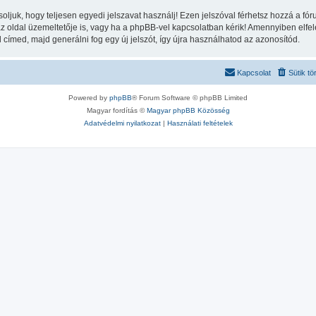
soljuk, hogy teljesen egyedi jelszavat használj! Ezen jelszóval férhetsz hozzá a 
oldal üzemeltetője is, vagy ha a phpBB-vel kapcsolatban kérik! Amennyiben elfelej
l címed, majd generálni fog egy új jelszót, így újra használhatod az azonosítód.
Kapcsolat
Sütik tö
Powered by
phpBB
® Forum Software © phpBB Limited
Magyar fordítás ©
Magyar phpBB Közösség
Adatvédelmi nyilatkozat
|
Használati feltételek