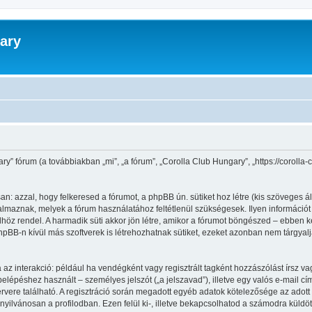
ary
ry” fórum (a továbbiakban „mi”, „a fórum”, „Corolla Club Hungary”, „https://corolla
n: azzal, hogy felkeresed a fórumot, a phpBB ún. sütiket hoz létre (kis szöveges 
maznak, melyek a fórum használatához feltétlenül szükségesek. Ilyen információt tár
 rendel. A harmadik süti akkor jön létre, amikor a fórumot böngészed – ebben kerü
pBB-n kívül más szoftverek is létrehozhatnak sütiket, ezeket azonban nem tárgyal
 az interakció: például ha vendégként vagy regisztrált tagként hozzászólást írsz va
lépéshez használt – személyes jelszót („a jelszavad”), illetve egy valós e-mail cím
vere található. A regisztráció során megadott egyéb adatok kötelezősége az adott
yilvánosan a profilodban. Ezen felül ki-, illetve bekapcsolhatod a számodra küldöt