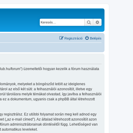
Keresés
Részletes keresés
Regisztráció
Belépés
-club.hu/forum”) üzemeltetői hogyan kezelik a fórum használata
állományok, melyeket a böngésződ letölt az ideiglenes
ol az első két süti: a felhasználói azonosítót, illetve egy
l tárolásra melyik témákat olvastad, így javítva a felhasználói
ja ez a dokumentum, ugyanis csak a phpBB által létrehozott
gy regisztrálsz. Ez utóbbi folyamat során meg kell adnod egy
et („az e-mail címed”). Az általad létrehozott azonosítót azon
 fórum adminisztrátorainak döntésétől függ. Lehetőséged van
t automatikus leveleket.