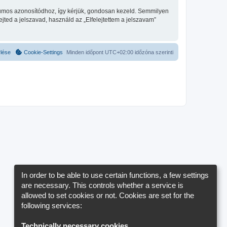
fórumos azonosítódhoz, így kérjük, gondosan kezeld. Semmilyen
ted a jelszavad, használd az „Elfelejtettem a jelszavam”
rlése
Cookie-Settings
Minden időpont
UTC+02:00
időzóna szerinti
In order to be able to use certain functions, a few settings
are necessary. This controls whether a service is
allowed to set cookies or not. Cookies are set for the
following services:
Technically necessary cookies
.