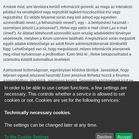
A másik mód, ami tárolásra kerülő információt generál, az maga az interakció:
például ha vendégként vagy regisztrált tagként hozzászólást írsz vagy
regisztrálsz. Ez utóbbi folyamat során meg kell adnod egy egyedien
azonosítható nevet („a felhasználói neved”), egy – a belépéshez használt –
személyes jelszót („a jelszavad”), illetve egy valós e-mail címet („az e-mail
címed”). Az általad létrehozott azonosítót azon ország adatvédelmi törvényei
védelmezik, melyben a fórum szervere található. A regisztráció során megadott
egyéb adatok kötelezősége az adott fórum adminisztrátorainak döntésétől
függ. Lehetőséged van rá, hogy megválaszd, milyen információk jelenjenek
meg rólad nyilvánosan a profilodban. Ezen felül ki-, illetve bekapcsolhatod a
számodra küldött automatikus leveleket.
A jelszavad biztonságosan, egyirányúan kódolva tároljuk. Javasoljuk, hogy
teljesen egyedi jelszavat használj! Ezen jelszóval férhetsz hozzá a fórumos
azonosítódhoz, így kérjük, gondosan kezeld. Semmilyen körülmények közt ne
add ki harmadik személynek, még ha az az oldal üzemeltetője is, vagy ha a
In order to be able to use certain functions, a few settings are
phpBB-vel kapcsolatban kérik! Amennyiben elfelejted a jelszavad, használd az
necessary. This controls whether a service is allowed to set
„Elfelejtettem a jelszavam” funkciót. A rendszer kérni fogja a felhasználóneved
cookies or not. Cookies are set for the following services:
és az e-mail címed, majd generálni fog egy új jelszót, így újra használhatod az
azonosítód.
Technically necessary cookies
.
CCH Kezdőlap
Minden időpont
UTC+02:00
időzóna szerinti
The settings can be changed later at any time.
Powered by
phpBB
® Forum Software © phpBB Limited
To the Cookie-Settings
Decline
Accept
Magyar fordítás ©
Magyar phpBB Közösség