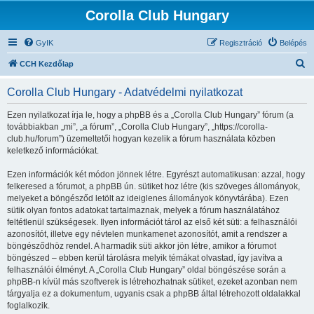
Corolla Club Hungary
GyIK
Regisztráció
Belépés
K
CCH Kezdőlap
e
Corolla Club Hungary - Adatvédelmi nyilatkozat
r
e
Ezen nyilatkozat írja le, hogy a phpBB és a „Corolla Club Hungary” fórum (a
továbbiakban „mi”, „a fórum”, „Corolla Club Hungary”, „https://corolla-
s
club.hu/forum”) üzemeltetői hogyan kezelik a fórum használata közben
é
keletkező információkat.
s
Ezen információk két módon jönnek létre. Egyrészt automatikusan: azzal, hogy
felkeresed a fórumot, a phpBB ún. sütiket hoz létre (kis szöveges állományok,
melyeket a böngésződ letölt az ideiglenes állományok könyvtárába). Ezen
sütik olyan fontos adatokat tartalmaznak, melyek a fórum használatához
feltétlenül szükségesek. Ilyen információt tárol az első két süti: a felhasználói
azonosítót, illetve egy névtelen munkamenet azonosítót, amit a rendszer a
böngésződhöz rendel. A harmadik süti akkor jön létre, amikor a fórumot
böngészed – ebben kerül tárolásra melyik témákat olvastad, így javítva a
felhasználói élményt. A „Corolla Club Hungary” oldal böngészése során a
phpBB-n kívül más szoftverek is létrehozhatnak sütiket, ezeket azonban nem
tárgyalja ez a dokumentum, ugyanis csak a phpBB által létrehozott oldalakkal
foglalkozik.