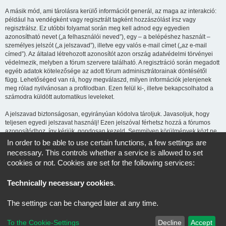
A másik mód, ami tárolásra kerülő információt generál, az maga az interakció:
például ha vendégként vagy regisztrált tagként hozzászólást írsz vagy
regisztrálsz. Ez utóbbi folyamat során meg kell adnod egy egyedien
azonosítható nevet („a felhasználói neved”), egy – a belépéshez használt –
személyes jelszót („a jelszavad”), illetve egy valós e-mail címet („az e-mail
címed”). Az általad létrehozott azonosítót azon ország adatvédelmi törvényei
védelmezik, melyben a fórum szervere található. A regisztráció során megadott
egyéb adatok kötelezősége az adott fórum adminisztrátorainak döntésétől
függ. Lehetőséged van rá, hogy megválaszd, milyen információk jelenjenek
meg rólad nyilvánosan a profilodban. Ezen felül ki-, illetve bekapcsolhatod a
számodra küldött automatikus leveleket.
A jelszavad biztonságosan, egyirányúan kódolva tároljuk. Javasoljuk, hogy
teljesen egyedi jelszavat használj! Ezen jelszóval férhetsz hozzá a fórumos
azonosítódhoz, így kérjük, gondosan kezeld. Semmilyen körülmények közt ne
add ki harmadik személynek, még ha az az oldal üzemeltetője is, vagy ha a
In order to be able to use certain functions, a few settings are
phpBB-vel kapcsolatban kérik! Amennyiben elfelejted a jelszavad, használd az
necessary. This controls whether a service is allowed to set
„Elfelejtettem a jelszavam” funkciót. A rendszer kérni fogja a felhasználóneved
cookies or not. Cookies are set for the following services:
és az e-mail címed, majd generálni fog egy új jelszót, így újra használhatod az
azonosítód.
Technically necessary cookies
.
CCH Kezdőlap
Minden időpont
UTC+02:00
időzóna szerinti
The settings can be changed later at any time.
Powered by
phpBB
® Forum Software © phpBB Limited
To the Cookie-Settings
Decline
Accept
Magyar fordítás ©
Magyar phpBB Közösség