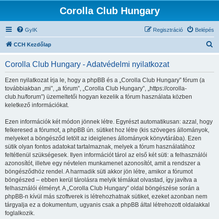
Corolla Club Hungary
GyIK
Regisztráció
Belépés
K
CCH Kezdőlap
e
Corolla Club Hungary - Adatvédelmi nyilatkozat
r
e
Ezen nyilatkozat írja le, hogy a phpBB és a „Corolla Club Hungary” fórum (a
továbbiakban „mi”, „a fórum”, „Corolla Club Hungary”, „https://corolla-
s
club.hu/forum”) üzemeltetői hogyan kezelik a fórum használata közben
é
keletkező információkat.
s
Ezen információk két módon jönnek létre. Egyrészt automatikusan: azzal, hogy
felkeresed a fórumot, a phpBB ún. sütiket hoz létre (kis szöveges állományok,
melyeket a böngésződ letölt az ideiglenes állományok könyvtárába). Ezen
sütik olyan fontos adatokat tartalmaznak, melyek a fórum használatához
feltétlenül szükségesek. Ilyen információt tárol az első két süti: a felhasználói
azonosítót, illetve egy névtelen munkamenet azonosítót, amit a rendszer a
böngésződhöz rendel. A harmadik süti akkor jön létre, amikor a fórumot
böngészed – ebben kerül tárolásra melyik témákat olvastad, így javítva a
felhasználói élményt. A „Corolla Club Hungary” oldal böngészése során a
phpBB-n kívül más szoftverek is létrehozhatnak sütiket, ezeket azonban nem
tárgyalja ez a dokumentum, ugyanis csak a phpBB által létrehozott oldalakkal
foglalkozik.