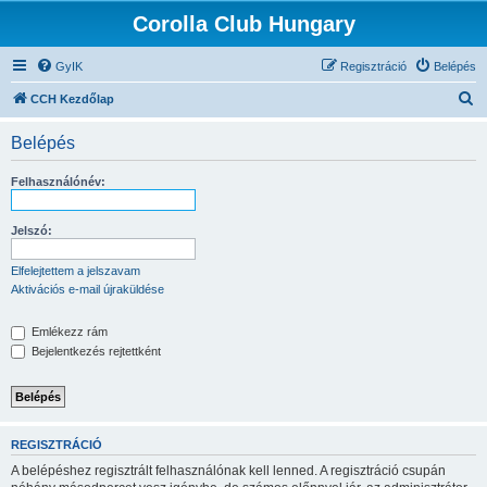
Corolla Club Hungary
GyIK
Regisztráció
Belépés
K
CCH Kezdőlap
e
Belépés
r
e
Felhasználónév:
s
é
Jelszó:
s
Elfelejtettem a jelszavam
Aktivációs e-mail újraküldése
Emlékezz rám
Bejelentkezés rejtettként
REGISZTRÁCIÓ
A belépéshez regisztrált felhasználónak kell lenned. A regisztráció csupán