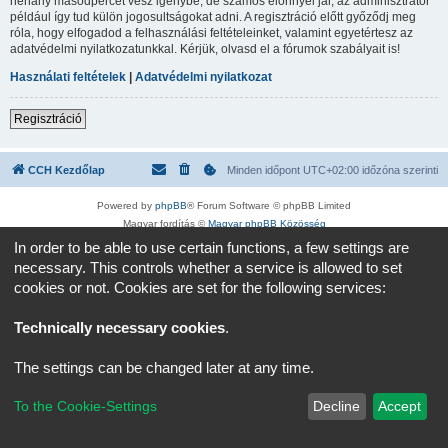
néhány másodpercet vesz igénybe, de számos előnnyel jár, az adminisztrátor
például így tud külön jogosultságokat adni. A regisztráció előtt győződj meg
róla, hogy elfogadod a felhasználási feltételeinket, valamint egyetértesz az
adatvédelmi nyilatkozatunkkal. Kérjük, olvasd el a fórumok szabályait is!
Használati feltételek
|
Adatvédelmi nyilatkozat
Regisztráció
CCH Kezdőlap
Minden időpont
UTC+02:00
időzóna szerinti
Powered by
phpBB
® Forum Software © phpBB Limited
Magyar fordítás ©
Magyar phpBB Közösség
Adatvédelmi nyilatkozat
|
Használati feltételek
In order to be able to use certain functions, a few settings are
necessary. This controls whether a service is allowed to set
cookies or not. Cookies are set for the following services:
Technically necessary cookies
.
The settings can be changed later at any time.
To the Cookie-Settings
Decline
Accept