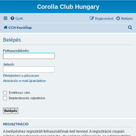
Corolla Club Hungary
GyIK
Regisztráció
Belépés
K
CCH Kezdőlap
e
Belépés
r
e
Felhasználónév:
s
é
Jelszó:
s
Elfelejtettem a jelszavam
Aktivációs e-mail újraküldése
Emlékezz rám
Bejelentkezés rejtettként
REGISZTRÁCIÓ
A belépéshez regisztrált felhasználónak kell lenned. A regisztráció csupán