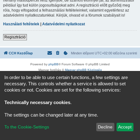
néhány másodpercet vesz igénybe, de számos előnnyel jár, az adminisztrátor
például így tud külön jogosultságokat adni. A regisztráció előtt győződj meg
róla, hogy elfogadod a felhasználási feltételeinket, valamint egyetértesz az
adatvédelmi nyilatkozatunkkal. Kérjük, olvasd el a fórumok szabályait is!
Használati feltételek
|
Adatvédelmi nyilatkozat
Regisztráció
CCH Kezdőlap
Minden időpont
UTC+02:00
időzóna szerinti
Powered by
phpBB
® Forum Software © phpBB Limited
Magyar fordítás ©
Magyar phpBB Közösség
Adatvédelmi nyilatkozat
|
Használati feltételek
In order to be able to use certain functions, a few settings are
necessary. This controls whether a service is allowed to set
cookies or not. Cookies are set for the following services:
Technically necessary cookies
.
The settings can be changed later at any time.
To the Cookie-Settings
Decline
Accept