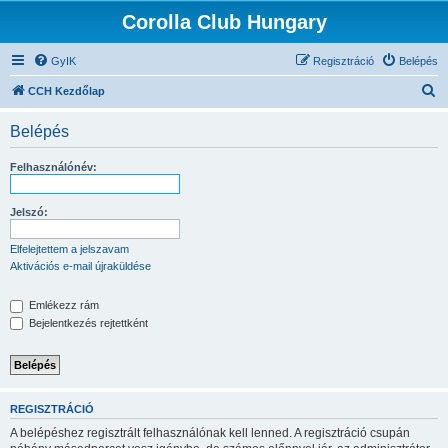
Corolla Club Hungary
GyIK
Regisztráció
Belépés
K
CCH Kezdőlap
e
Belépés
r
e
Felhasználónév:
s
é
Jelszó:
s
Elfelejtettem a jelszavam
Aktivációs e-mail újraküldése
Emlékezz rám
Bejelentkezés rejtettként
REGISZTRÁCIÓ
A belépéshez regisztrált felhasználónak kell lenned. A regisztráció csupán