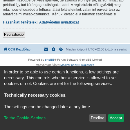
néhány másodpercet vesz igénybe, de számos előnnyel jár, az adminisztrátor
például így tud külön jogosultságokat adni. A regisztráció előtt győződj meg
róla, hogy elfogadod a felhasználási feltételeinket, valamint egyetértesz az
adatvédelmi nyilatkozatunkkal. Kérjük, olvasd el a fórumok szabályait is!
Használati feltételek
|
Adatvédelmi nyilatkozat
Regisztráció
CCH Kezdőlap
Minden időpont
UTC+02:00
időzóna szerinti
Powered by
phpBB
® Forum Software © phpBB Limited
Magyar fordítás ©
Magyar phpBB Közösség
Adatvédelmi nyilatkozat
|
Használati feltételek
In order to be able to use certain functions, a few settings are
necessary. This controls whether a service is allowed to set
cookies or not. Cookies are set for the following services:
Technically necessary cookies
.
The settings can be changed later at any time.
To the Cookie-Settings
Decline
Accept