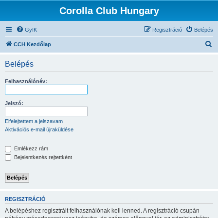
Corolla Club Hungary
GyIK
Regisztráció
Belépés
K
CCH Kezdőlap
e
Belépés
r
e
Felhasználónév:
s
é
Jelszó:
s
Elfelejtettem a jelszavam
Aktivációs e-mail újraküldése
Emlékezz rám
Bejelentkezés rejtettként
REGISZTRÁCIÓ
A belépéshez regisztrált felhasználónak kell lenned. A regisztráció csupán