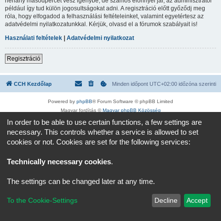
néhány másodpercet vesz igénybe, de számos előnnyel jár, az adminisztrátor
például így tud külön jogosultságokat adni. A regisztráció előtt győződj meg
róla, hogy elfogadod a felhasználási feltételeinket, valamint egyetértesz az
adatvédelmi nyilatkozatunkkal. Kérjük, olvasd el a fórumok szabályait is!
Használati feltételek
|
Adatvédelmi nyilatkozat
Regisztráció
CCH Kezdőlap
Minden időpont
UTC+02:00
időzóna szerinti
Powered by
phpBB
® Forum Software © phpBB Limited
Magyar fordítás ©
Magyar phpBB Közösség
Adatvédelmi nyilatkozat
|
Használati feltételek
In order to be able to use certain functions, a few settings are
necessary. This controls whether a service is allowed to set
cookies or not. Cookies are set for the following services:
Technically necessary cookies
.
The settings can be changed later at any time.
To the Cookie-Settings
Decline
Accept