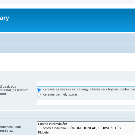
ary
Keresés az összes szóra vagy a keresési kifejezés pontos ha
tott listát, és tedd az
tert.
Keresés bármely szóra
 automatikusan
eresés az