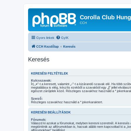
Corolla Club Hung
CCH
Gyors linkek
GyIK
CCH Kezdőlap
Keresés
Keresés
KERESÉSI FELTÉTELEK
Kulcsszavak:
Írj „
+
”-t a keresett, valamint „
-
”-t a kizárandó szavak elé. Ha több szóból csak egy
megtalálása is elég, készíts ezekből a szavakból egy „
|
” jellel elválasz
egészet zárójelek közé. Részleges szavakhoz használd a * jokerkarak
Szerző:
Részleges szavakhoz használd a * jokerkaraktert.
KERESÉSI BEÁLLÍTÁSOK
Fórumok:
Válaszd ki azokat a fórumokat, melyben keresni szeretnél. A keresés
megtörténik az alfórumokban is, hacsak alább nem kapcsoltad ki a „k
alfórumokban” beállítást.