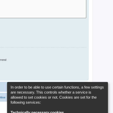
rrend
In order to be able to use certain functions, a few settings
are necessary. This controls whether a service is
allowed to set cookies or not. Cookies are set for the
rlése
Cookie-Settings
Minden időpont
UTC+02:00
időzóna szerinti
following services:
Technically necessary cookies
.