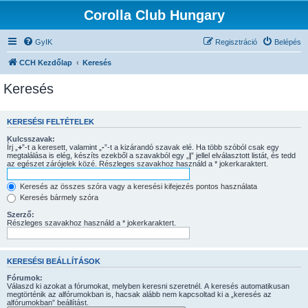
Corolla Club Hungary
GyIK
Regisztráció
Belépés
CCH Kezdőlap
Keresés
Keresés
KERESÉSI FELTÉTELEK
Kulcsszavak:
Írj „
+
”-t a keresett, valamint „
-
”-t a kizárandó szavak elé. Ha több szóból csak egy
megtalálása is elég, készíts ezekből a szavakból egy „
|
” jellel elválasztott listát, és tedd
az egészet zárójelek közé. Részleges szavakhoz használd a * jokerkaraktert.
Keresés az összes szóra vagy a keresési kifejezés pontos használata
Keresés bármely szóra
Szerző:
Részleges szavakhoz használd a * jokerkaraktert.
KERESÉSI BEÁLLÍTÁSOK
Fórumok:
Válaszd ki azokat a fórumokat, melyben keresni szeretnél. A keresés automatikusan
megtörténik az alfórumokban is, hacsak alább nem kapcsoltad ki a „keresés az
alfórumokban” beállítást.