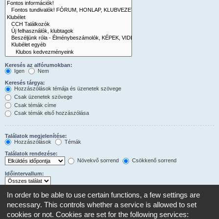
Keresés az alfórumokban:
Igen
Nem
Keresés tárgya:
Hozzászólások témája és üzenetek szövege
Csak üzenetek szövege
Csak témák címe
Csak témák első hozzászólása
Találatok megjelenítése:
Hozzászólások
Témák
Találatok rendezése:
Növekvő sorrend
Csökkenő sorrend
Időintervallum:
In order to be able to use certain functions, a few settings are
Hozzászólások első:
A teljes hozzászólás megjelenítéséhez állítsd 0-ra.
necessary. This controls whether a service is allowed to set
karakterének megjelenítése
cookies or not. Cookies are set for the following services: