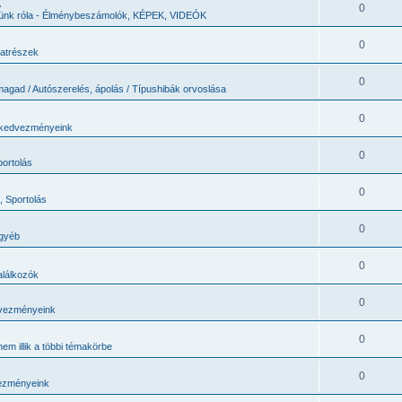
.
0
jünk róla - Élménybeszámolók, KÉPEK, VIDEÓK
0
katrészek
0
magad / Autószerelés, ápolás / Típushibák orvoslása
0
 kedvezményeink
0
portolás
0
, Sportolás
0
egyéb
0
lálkozók
0
vezményeink
0
em illik a többi témakörbe
0
ezményeink