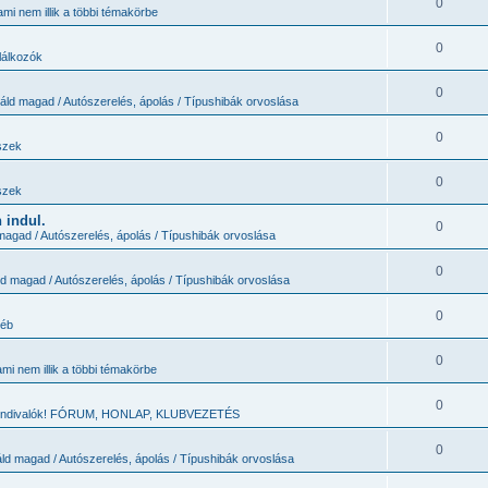
0
mi nem illik a többi témakörbe
0
álkozók
0
áld magad / Autószerelés, ápolás / Típushibák orvoslása
0
szek
0
szek
 indul.
0
magad / Autószerelés, ápolás / Típushibák orvoslása
0
ld magad / Autószerelés, ápolás / Típushibák orvoslása
0
yéb
0
mi nem illik a többi témakörbe
0
tundivalók! FÓRUM, HONLAP, KLUBVEZETÉS
0
ld magad / Autószerelés, ápolás / Típushibák orvoslása