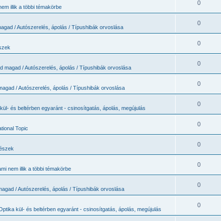
0
em illik a többi témakörbe
0
agad / Autószerelés, ápolás / Típushibák orvoslása
0
szek
0
ld magad / Autószerelés, ápolás / Típushibák orvoslása
0
magad / Autószerelés, ápolás / Típushibák orvoslása
0
kül- és beltérben egyaránt - csinosítgatás, ápolás, megújulás
0
ational Topic
0
részek
0
mi nem illik a többi témakörbe
0
magad / Autószerelés, ápolás / Típushibák orvoslása
0
Optika kül- és beltérben egyaránt - csinosítgatás, ápolás, megújulás