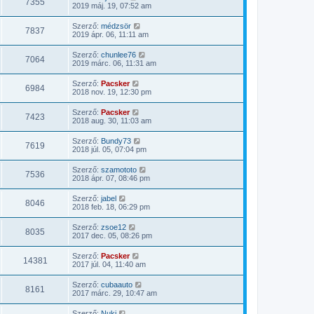
7355
2019 máj. 19, 07:52 am
Szerző:
médzsör
7837
2019 ápr. 06, 11:11 am
Szerző:
chunlee76
7064
2019 márc. 06, 11:31 am
Szerző:
Pacsker
6984
2018 nov. 19, 12:30 pm
Szerző:
Pacsker
7423
2018 aug. 30, 11:03 am
Szerző:
Bundy73
7619
2018 júl. 05, 07:04 pm
Szerző:
szamototo
7536
2018 ápr. 07, 08:46 pm
Szerző:
jabel
8046
2018 feb. 18, 06:29 pm
Szerző:
zsoe12
8035
2017 dec. 05, 08:26 pm
Szerző:
Pacsker
14381
2017 júl. 04, 11:40 am
Szerző:
cubaauto
8161
2017 márc. 29, 10:47 am
Szerző:
Nuki