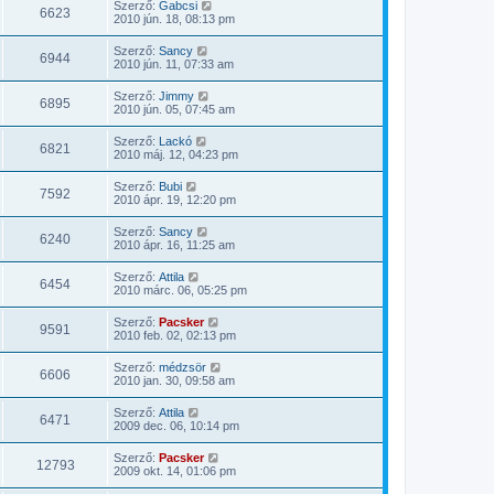
Szerző:
Gabcsi
6623
2010 jún. 18, 08:13 pm
Szerző:
Sancy
6944
2010 jún. 11, 07:33 am
Szerző:
Jimmy
6895
2010 jún. 05, 07:45 am
Szerző:
Lackó
6821
2010 máj. 12, 04:23 pm
Szerző:
Bubi
7592
2010 ápr. 19, 12:20 pm
Szerző:
Sancy
6240
2010 ápr. 16, 11:25 am
Szerző:
Attila
6454
2010 márc. 06, 05:25 pm
Szerző:
Pacsker
9591
2010 feb. 02, 02:13 pm
Szerző:
médzsör
6606
2010 jan. 30, 09:58 am
Szerző:
Attila
6471
2009 dec. 06, 10:14 pm
Szerző:
Pacsker
12793
2009 okt. 14, 01:06 pm