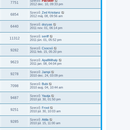
Szerző:
Pacsker
7751
2012 dec. 10, 09:33 pm
Szerző:
Zed Kristianz
6854
2012 máj. 08, 09:56 am
Szerző:
dozyas
6440
2011 nov. 01, 06:14 pm
Szerző:
seriff
11312
2011 jún. 01, 05:52 pm
Szerző:
Csocsó
9282
2011 feb. 15, 05:20 pm
Szerző:
ApafiMihaly
9623
2011 jan. 08, 04:04 pm
Szerző:
Jampi
9278
2010 dec. 24, 03:09 pm
Szerző:
Bubi
7098
2010 aug. 04, 10:44 am
Szerző:
Yautja
9487
2010 júl. 30, 01:50 pm
Szerző:
Frool
9251
2010 júl. 30, 10:03 am
Szerző:
Attila
9285
2010 júl. 15, 11:00 am