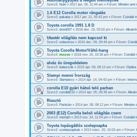
Adománygyűjtés a leégett menheynek
Szerző:
Nuki
»
2017 jan. 26, 11:44 am
» Fórum:
Minden ami n
1.6 E12 Corolla motor rángatás
Szerző:
pakaba
»
2017 jan. 21, 05:42 pm
» Fórum:
Csináld m
Toyota corolla 1991 1.8 D
Szerző:
domi007
»
2016 dec. 15, 03:02 pm
» Fórum:
Alkatré
Utastér világítás nem kapcsol ki
Szerző:
solaverso
»
2016 dec. 09, 09:49 am
» Fórum:
Csiná
Toyota Corolla Motor/Váltó-hang
Szerző:
mozso
»
2016 nov. 25, 10:36 pm
» Fórum:
Csináld 
alváz és üregvédelem
Szerző:
balazsvik
»
2015 ápr. 09, 09:13 am
» Fórum:
Optika 
Slampi menni Írország
Szerző:
Slampixxx
»
2014 ápr. 14, 04:43 pm
» Fórum:
Intern
corolla E10 gyári hátsó teló parban
Szerző:
corollaE10
»
2014 ápr. 05, 08:38 am
» Fórum:
Alkat
Riasztó
Szerző:
Partizán
»
2014 jan. 08, 08:12 pm
» Fórum:
Minden a
2003 (E12) Corolla belsõ világítás csere
Szerző:
memph
»
2013 nov. 24, 11:54 pm
» Fórum:
Csináld 
Toyota lopásgátlós szelepsapka
Szerző:
szelepsapkak
»
2013 márc. 20, 10:03 am
» Fórum: