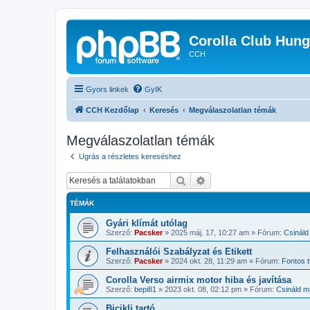
Corolla Club Hung
CCH
Gyors linkek
GyIK
CCH Kezdőlap
Keresés
Megválaszolatlan témák
Megválaszolatlan témák
Ugrás a részletes kereséshez
Keresés
Részletes keresés
TÉMÁK
Gyári klímát utólag
Szerző:
Pacsker
»
2025 máj. 17, 10:27 am
» Fórum:
Csináld
Felhasználói Szabályzat és Etikett
Szerző:
Pacsker
»
2024 okt. 28, 11:29 am
» Fórum:
Fontos
Corolla Verso airmix motor hiba és javítása
Szerző:
bepi81
»
2023 okt. 08, 02:12 pm
» Fórum:
Csináld m
Bicikli tartó