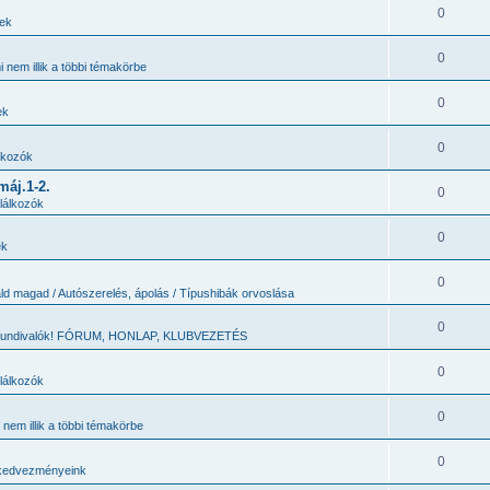
0
zek
0
 nem illik a többi témakörbe
0
ek
0
lkozók
máj.1-2.
0
lálkozók
0
ek
0
ld magad / Autószerelés, ápolás / Típushibák orvoslása
0
 tundivalók! FÓRUM, HONLAP, KLUBVEZETÉS
0
lálkozók
0
nem illik a többi témakörbe
0
kedvezményeink