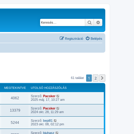
Keresés
Részletes keresés
Regisztráció
Belépés
1
2
Következő
61 találat
MEGTEKINTVE
UTOLSÓ HOZZÁSZÓLÁS
Szerző:
Pacsker
4062
2025 máj. 17, 10:27 am
Szerző:
Pacsker
13379
2024 okt. 28, 11:29 am
Szerző:
bepi81
5244
2023 okt. 08, 02:12 pm
Szerző:
bjuhasz