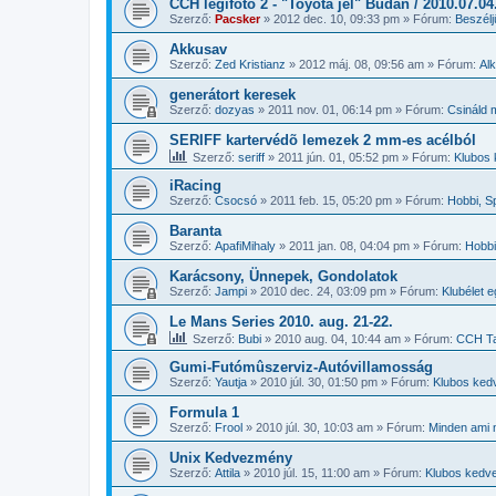
CCH légifotó 2 - "Toyota jel" Budán / 2010.07.04
Szerző:
Pacsker
»
2012 dec. 10, 09:33 pm
» Fórum:
Beszél
Akkusav
Szerző:
Zed Kristianz
»
2012 máj. 08, 09:56 am
» Fórum:
Al
generátort keresek
Szerző:
dozyas
»
2011 nov. 01, 06:14 pm
» Fórum:
Csináld 
SERIFF kartervédõ lemezek 2 mm-es acélból
Szerző:
seriff
»
2011 jún. 01, 05:52 pm
» Fórum:
Klubos
iRacing
Szerző:
Csocsó
»
2011 feb. 15, 05:20 pm
» Fórum:
Hobbi, S
Baranta
Szerző:
ApafiMihaly
»
2011 jan. 08, 04:04 pm
» Fórum:
Hobbi
Karácsony, Ünnepek, Gondolatok
Szerző:
Jampi
»
2010 dec. 24, 03:09 pm
» Fórum:
Klubélet 
Le Mans Series 2010. aug. 21-22.
Szerző:
Bubi
»
2010 aug. 04, 10:44 am
» Fórum:
CCH Ta
Gumi-Futómûszerviz-Autóvillamosság
Szerző:
Yautja
»
2010 júl. 30, 01:50 pm
» Fórum:
Klubos ked
Formula 1
Szerző:
Frool
»
2010 júl. 30, 10:03 am
» Fórum:
Minden ami n
Unix Kedvezmény
Szerző:
Attila
»
2010 júl. 15, 11:00 am
» Fórum:
Klubos kedv