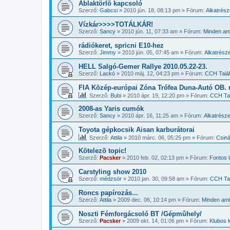
Ablaktörlõ kapcsoló
Szerző:
Gabcsi
»
2010 jún. 18, 08:13 pm
» Fórum:
Alkatrés
Vízkár>>>>TOTÁLKÁR!
Szerző:
Sancy
»
2010 jún. 11, 07:33 am
» Fórum:
Minden ami
rádiókeret, spricni E10-hez
Szerző:
Jimmy
»
2010 jún. 05, 07:45 am
» Fórum:
Alkatrész
HELL Salgó-Gemer Rallye 2010.05.22-23.
Szerző:
Lackó
»
2010 máj. 12, 04:23 pm
» Fórum:
CCH Talá
FIA Közép-európai Zóna Trófea Duna-Autó OB. 
Szerző:
Bubi
»
2010 ápr. 19, 12:20 pm
» Fórum:
CCH Ta
2008-as Yaris cumók
Szerző:
Sancy
»
2010 ápr. 16, 11:25 am
» Fórum:
Alkatrész
Toyota gépkocsik Aisan karburátorai
Szerző:
Attila
»
2010 márc. 06, 05:25 pm
» Fórum:
Csiná
Kötelezõ topic!
Szerző:
Pacsker
»
2010 feb. 02, 02:13 pm
» Fórum:
Fontos
Carstyling show 2010
Szerző:
médzsör
»
2010 jan. 30, 09:58 am
» Fórum:
CCH Ta
Roncs papírozás...
Szerző:
Attila
»
2009 dec. 06, 10:14 pm
» Fórum:
Minden ami 
Noszti Fémforgácsoló BT /Gépmûhely/
Szerző:
Pacsker
»
2009 okt. 14, 01:06 pm
» Fórum:
Klubos 