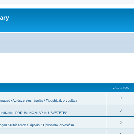
ary
VÁLASZOK
0
 magad / Autószerelés, ápolás / Típushibák orvoslása
0
 tundivalók! FÓRUM, HONLAP, KLUBVEZETÉS
0
agad / Autószerelés, ápolás / Típushibák orvoslása