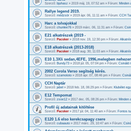
Szerző:
bjuhasz
»
2019 máj. 19, 07:52 am
» Fórum:
Minden a
Rallye legend 2019.
Szerző:
médzsör
»
2019 ápr. 06, 11:11 am
» Fórum:
CCH Tal
Harc a tolvajokkal
Szerző:
chunlee76
»
2019 márc. 06, 11:31 am
» Fórum:
Csin
E21 alkatrészek (2019 -
Szerző:
Pacsker
»
2018 nov. 19, 12:30 pm
» Fórum:
Alkatré
E18 alkatrészek (2013-2018)
Szerző:
Pacsker
»
2018 aug. 30, 11:03 am
» Fórum:
Alkatré
E10 1.3Xli sedan,4EFE, 1996,melegben nehezen
Szerző:
Bundy73
»
2018 júl. 05, 07:04 pm
» Fórum:
Csináld 
2002 Corola Verso segítség kérés.
Szerző:
szamototo
»
2018 ápr. 07, 08:46 pm
» Fórum:
Csiná
CCH Naptár
Szerző:
jabel
»
2018 feb. 18, 06:29 pm
» Fórum:
Klubélet eg
E12 Tempomat
Szerző:
zsoe12
»
2017 dec. 05, 08:26 pm
» Fórum:
Minden a
Profil új adatainak kitöltése
Szerző:
Pacsker
»
2017 júl. 04, 11:40 am
» Fórum:
Fontos 
E120 1.6 elso kerekcsapagy csere
Szerző:
cubaauto
»
2017 márc. 29, 10:47 am
» Fórum:
Csiná