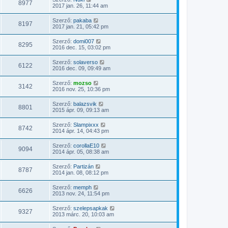
8977
2017 jan. 26, 11:44 am
Szerző:
pakaba
8197
2017 jan. 21, 05:42 pm
Szerző:
domi007
8295
2016 dec. 15, 03:02 pm
Szerző:
solaverso
6122
2016 dec. 09, 09:49 am
Szerző:
mozso
3142
2016 nov. 25, 10:36 pm
Szerző:
balazsvik
8801
2015 ápr. 09, 09:13 am
Szerző:
Slampixxx
8742
2014 ápr. 14, 04:43 pm
Szerző:
corollaE10
9094
2014 ápr. 05, 08:38 am
Szerző:
Partizán
8787
2014 jan. 08, 08:12 pm
Szerző:
memph
6626
2013 nov. 24, 11:54 pm
Szerző:
szelepsapkak
9327
2013 márc. 20, 10:03 am