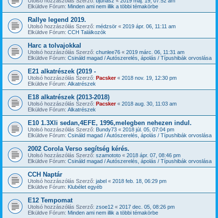
Utolsó hozzászólás Szerző:
bjuhasz
«
2019 máj. 19, 07:52 am
Elküldve Fórum:
Minden ami nem illik a többi témakörbe
Rallye legend 2019.
Utolsó hozzászólás Szerző:
médzsör
«
2019 ápr. 06, 11:11 am
Elküldve Fórum:
CCH Találkozók
Harc a tolvajokkal
Utolsó hozzászólás Szerző:
chunlee76
«
2019 márc. 06, 11:31 am
Elküldve Fórum:
Csináld magad / Autószerelés, ápolás / Típushibák orvoslása
E21 alkatrészek (2019 -
Utolsó hozzászólás Szerző:
Pacsker
«
2018 nov. 19, 12:30 pm
Elküldve Fórum:
Alkatrészek
E18 alkatrészek (2013-2018)
Utolsó hozzászólás Szerző:
Pacsker
«
2018 aug. 30, 11:03 am
Elküldve Fórum:
Alkatrészek
E10 1.3Xli sedan,4EFE, 1996,melegben nehezen indul.
Utolsó hozzászólás Szerző:
Bundy73
«
2018 júl. 05, 07:04 pm
Elküldve Fórum:
Csináld magad / Autószerelés, ápolás / Típushibák orvoslása
2002 Corola Verso segítség kérés.
Utolsó hozzászólás Szerző:
szamototo
«
2018 ápr. 07, 08:46 pm
Elküldve Fórum:
Csináld magad / Autószerelés, ápolás / Típushibák orvoslása
CCH Naptár
Utolsó hozzászólás Szerző:
jabel
«
2018 feb. 18, 06:29 pm
Elküldve Fórum:
Klubélet egyéb
E12 Tempomat
Utolsó hozzászólás Szerző:
zsoe12
«
2017 dec. 05, 08:26 pm
Elküldve Fórum:
Minden ami nem illik a többi témakörbe