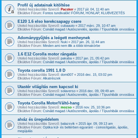
Profil új adatainak kitöltése
Utolsó hozzászólás Szerző:
Pacsker
«
2017 júl. 04, 11:40 am
Elküldve Fórum:
Fontos tundivalók! FÓRUM, HONLAP, KLUBVEZETÉS
E120 1.6 elso kerekcsapagy csere
Utolsó hozzászólás Szerző:
cubaauto
«
2017 márc. 29, 10:47 am
Elküldve Fórum:
Csináld magad / Autószerelés, ápolás / Típushibák orvoslása
Adománygyűjtés a leégett menheynek
Utolsó hozzászólás Szerző:
Nuki
«
2017 jan. 26, 11:44 am
Elküldve Fórum:
Minden ami nem illik a többi témakörbe
1.6 E12 Corolla motor rángatás
Utolsó hozzászólás Szerző:
pakaba
«
2017 jan. 21, 05:42 pm
Elküldve Fórum:
Csináld magad / Autószerelés, ápolás / Típushibák orvoslása
Toyota corolla 1991 1.8 D
Utolsó hozzászólás Szerző:
domi007
«
2016 dec. 15, 03:02 pm
Elküldve Fórum:
Alkatrészek
Utastér világítás nem kapcsol ki
Utolsó hozzászólás Szerző:
solaverso
«
2016 dec. 09, 09:49 am
Elküldve Fórum:
Csináld magad / Autószerelés, ápolás / Típushibák orvoslása
Toyota Corolla Motor/Váltó-hang
Utolsó hozzászólás Szerző:
mozso
«
2016 nov. 25, 10:36 pm
Elküldve Fórum:
Csináld magad / Autószerelés, ápolás / Típushibák orvoslása
alváz és üregvédelem
Utolsó hozzászólás Szerző:
balazsvik
«
2015 ápr. 09, 09:13 am
Elküldve Fórum:
Optika kül- és beltérben egyaránt - csinosítgatás, ápolás,
megújulás