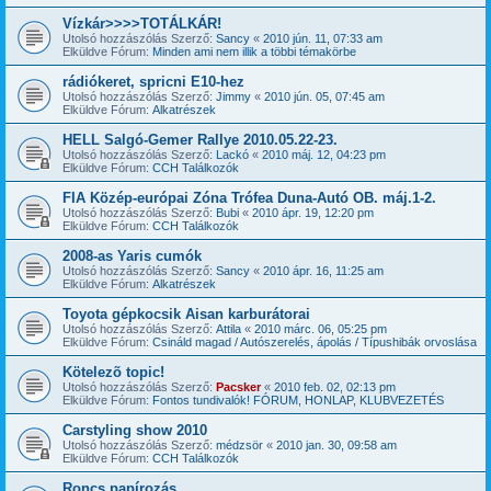
Vízkár>>>>TOTÁLKÁR!
Utolsó hozzászólás Szerző:
Sancy
«
2010 jún. 11, 07:33 am
Elküldve Fórum:
Minden ami nem illik a többi témakörbe
rádiókeret, spricni E10-hez
Utolsó hozzászólás Szerző:
Jimmy
«
2010 jún. 05, 07:45 am
Elküldve Fórum:
Alkatrészek
HELL Salgó-Gemer Rallye 2010.05.22-23.
Utolsó hozzászólás Szerző:
Lackó
«
2010 máj. 12, 04:23 pm
Elküldve Fórum:
CCH Találkozók
FIA Közép-európai Zóna Trófea Duna-Autó OB. máj.1-2.
Utolsó hozzászólás Szerző:
Bubi
«
2010 ápr. 19, 12:20 pm
Elküldve Fórum:
CCH Találkozók
2008-as Yaris cumók
Utolsó hozzászólás Szerző:
Sancy
«
2010 ápr. 16, 11:25 am
Elküldve Fórum:
Alkatrészek
Toyota gépkocsik Aisan karburátorai
Utolsó hozzászólás Szerző:
Attila
«
2010 márc. 06, 05:25 pm
Elküldve Fórum:
Csináld magad / Autószerelés, ápolás / Típushibák orvoslása
Kötelezõ topic!
Utolsó hozzászólás Szerző:
Pacsker
«
2010 feb. 02, 02:13 pm
Elküldve Fórum:
Fontos tundivalók! FÓRUM, HONLAP, KLUBVEZETÉS
Carstyling show 2010
Utolsó hozzászólás Szerző:
médzsör
«
2010 jan. 30, 09:58 am
Elküldve Fórum:
CCH Találkozók
Roncs papírozás...