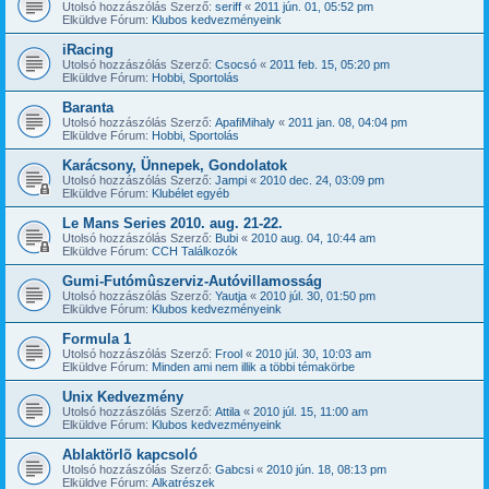
Utolsó hozzászólás Szerző:
seriff
«
2011 jún. 01, 05:52 pm
Elküldve Fórum:
Klubos kedvezményeink
iRacing
Utolsó hozzászólás Szerző:
Csocsó
«
2011 feb. 15, 05:20 pm
Elküldve Fórum:
Hobbi, Sportolás
Baranta
Utolsó hozzászólás Szerző:
ApafiMihaly
«
2011 jan. 08, 04:04 pm
Elküldve Fórum:
Hobbi, Sportolás
Karácsony, Ünnepek, Gondolatok
Utolsó hozzászólás Szerző:
Jampi
«
2010 dec. 24, 03:09 pm
Elküldve Fórum:
Klubélet egyéb
Le Mans Series 2010. aug. 21-22.
Utolsó hozzászólás Szerző:
Bubi
«
2010 aug. 04, 10:44 am
Elküldve Fórum:
CCH Találkozók
Gumi-Futómûszerviz-Autóvillamosság
Utolsó hozzászólás Szerző:
Yautja
«
2010 júl. 30, 01:50 pm
Elküldve Fórum:
Klubos kedvezményeink
Formula 1
Utolsó hozzászólás Szerző:
Frool
«
2010 júl. 30, 10:03 am
Elküldve Fórum:
Minden ami nem illik a többi témakörbe
Unix Kedvezmény
Utolsó hozzászólás Szerző:
Attila
«
2010 júl. 15, 11:00 am
Elküldve Fórum:
Klubos kedvezményeink
Ablaktörlõ kapcsoló
Utolsó hozzászólás Szerző:
Gabcsi
«
2010 jún. 18, 08:13 pm
Elküldve Fórum:
Alkatrészek