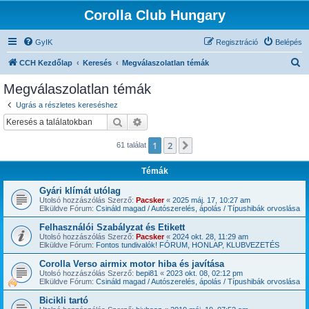
Corolla Club Hungary
GyIK
Regisztráció
Belépés
K
CCH Kezdőlap
Keresés
Megválaszolatlan témák
e
Megválaszolatlan témák
r
Ugrás a részletes kereséshez
e
Keresés
Részletes keresés
s
1
2
Következő
61 találat
é
s
Témák
Gyári klímát utólag
Utolsó hozzászólás Szerző:
Pacsker
«
2025 máj. 17, 10:27 am
Elküldve Fórum:
Csináld magad / Autószerelés, ápolás / Típushibák orvoslása
Felhasználói Szabályzat és Etikett
Utolsó hozzászólás Szerző:
Pacsker
«
2024 okt. 28, 11:29 am
Elküldve Fórum:
Fontos tundivalók! FÓRUM, HONLAP, KLUBVEZETÉS
Corolla Verso airmix motor hiba és javítása
Utolsó hozzászólás Szerző:
bepi81
«
2023 okt. 08, 02:12 pm
Elküldve Fórum:
Csináld magad / Autószerelés, ápolás / Típushibák orvoslása
Bicikli tartó