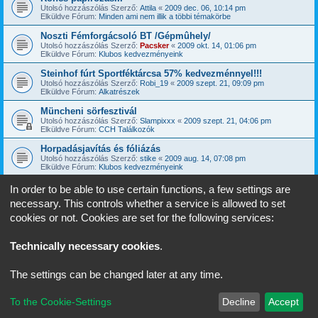
Utolsó hozzászólás Szerző:
Attila
«
2009 dec. 06, 10:14 pm
Elküldve Fórum:
Minden ami nem illik a többi témakörbe
Noszti Fémforgácsoló BT /Gépmûhely/
Utolsó hozzászólás Szerző:
Pacsker
«
2009 okt. 14, 01:06 pm
Elküldve Fórum:
Klubos kedvezményeink
Steinhof fúrt Sportféktárcsa 57% kedvezménnyel!!!
Utolsó hozzászólás Szerző:
Robi_19
«
2009 szept. 21, 09:09 pm
Elküldve Fórum:
Alkatrészek
Müncheni sörfesztivál
Utolsó hozzászólás Szerző:
Slampixxx
«
2009 szept. 21, 04:06 pm
Elküldve Fórum:
CCH Találkozók
Horpadásjavítás és fóliázás
Utolsó hozzászólás Szerző:
stike
«
2009 aug. 14, 07:08 pm
Elküldve Fórum:
Klubos kedvezményeink
In order to be able to use certain functions, a few settings are
necessary. This controls whether a service is allowed to set
1
2
Következő
61 találat
cookies or not. Cookies are set for the following services:
Ugrás
Technically necessary cookies
.
CCH Kezdőlap
Minden időpont
UTC+02:00
időzóna szerinti
The settings can be changed later at any time.
Powered by
phpBB
® Forum Software © phpBB Limited
To the Cookie-Settings
Decline
Accept
Magyar fordítás ©
Magyar phpBB Közösség
Adatvédelmi nyilatkozat
|
Használati feltételek