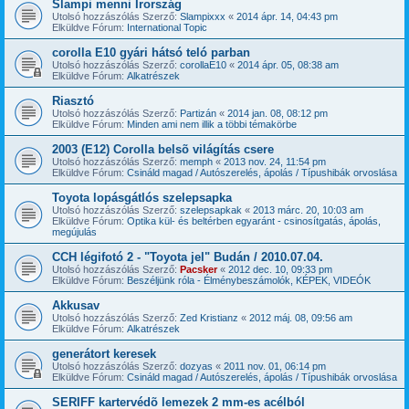
Slampi menni Írország
Utolsó hozzászólás Szerző:
Slampixxx
«
2014 ápr. 14, 04:43 pm
Elküldve Fórum:
International Topic
corolla E10 gyári hátsó teló parban
Utolsó hozzászólás Szerző:
corollaE10
«
2014 ápr. 05, 08:38 am
Elküldve Fórum:
Alkatrészek
Riasztó
Utolsó hozzászólás Szerző:
Partizán
«
2014 jan. 08, 08:12 pm
Elküldve Fórum:
Minden ami nem illik a többi témakörbe
2003 (E12) Corolla belsõ világítás csere
Utolsó hozzászólás Szerző:
memph
«
2013 nov. 24, 11:54 pm
Elküldve Fórum:
Csináld magad / Autószerelés, ápolás / Típushibák orvoslása
Toyota lopásgátlós szelepsapka
Utolsó hozzászólás Szerző:
szelepsapkak
«
2013 márc. 20, 10:03 am
Elküldve Fórum:
Optika kül- és beltérben egyaránt - csinosítgatás, ápolás,
megújulás
CCH légifotó 2 - "Toyota jel" Budán / 2010.07.04.
Utolsó hozzászólás Szerző:
Pacsker
«
2012 dec. 10, 09:33 pm
Elküldve Fórum:
Beszéljünk róla - Élménybeszámolók, KÉPEK, VIDEÓK
Akkusav
Utolsó hozzászólás Szerző:
Zed Kristianz
«
2012 máj. 08, 09:56 am
Elküldve Fórum:
Alkatrészek
generátort keresek
Utolsó hozzászólás Szerző:
dozyas
«
2011 nov. 01, 06:14 pm
Elküldve Fórum:
Csináld magad / Autószerelés, ápolás / Típushibák orvoslása
SERIFF kartervédõ lemezek 2 mm-es acélból