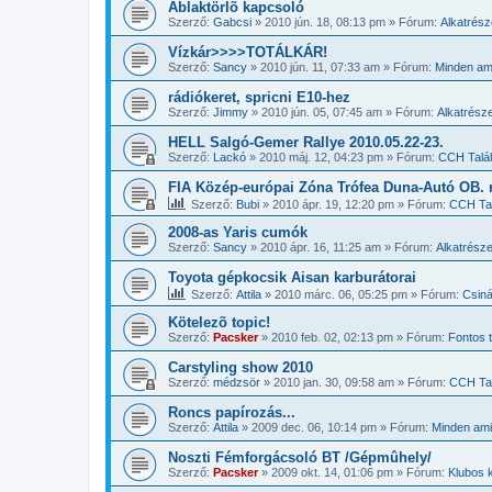
Ablaktörlõ kapcsoló
Szerző:
Gabcsi
»
2010 jún. 18, 08:13 pm
» Fórum:
Alkatrés
Vízkár>>>>TOTÁLKÁR!
Szerző:
Sancy
»
2010 jún. 11, 07:33 am
» Fórum:
Minden ami
rádiókeret, spricni E10-hez
Szerző:
Jimmy
»
2010 jún. 05, 07:45 am
» Fórum:
Alkatrész
HELL Salgó-Gemer Rallye 2010.05.22-23.
Szerző:
Lackó
»
2010 máj. 12, 04:23 pm
» Fórum:
CCH Talá
FIA Közép-európai Zóna Trófea Duna-Autó OB. 
Szerző:
Bubi
»
2010 ápr. 19, 12:20 pm
» Fórum:
CCH Ta
2008-as Yaris cumók
Szerző:
Sancy
»
2010 ápr. 16, 11:25 am
» Fórum:
Alkatrész
Toyota gépkocsik Aisan karburátorai
Szerző:
Attila
»
2010 márc. 06, 05:25 pm
» Fórum:
Csiná
Kötelezõ topic!
Szerző:
Pacsker
»
2010 feb. 02, 02:13 pm
» Fórum:
Fontos
Carstyling show 2010
Szerző:
médzsör
»
2010 jan. 30, 09:58 am
» Fórum:
CCH Ta
Roncs papírozás...
Szerző:
Attila
»
2009 dec. 06, 10:14 pm
» Fórum:
Minden ami 
Noszti Fémforgácsoló BT /Gépmûhely/
Szerző:
Pacsker
»
2009 okt. 14, 01:06 pm
» Fórum:
Klubos 