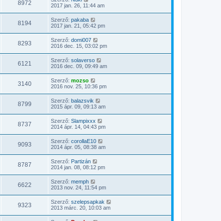
8972
2017 jan. 26, 11:44 am
Szerző:
pakaba
8194
2017 jan. 21, 05:42 pm
Szerző:
domi007
8293
2016 dec. 15, 03:02 pm
Szerző:
solaverso
6121
2016 dec. 09, 09:49 am
Szerző:
mozso
3140
2016 nov. 25, 10:36 pm
Szerző:
balazsvik
8799
2015 ápr. 09, 09:13 am
Szerző:
Slampixxx
8737
2014 ápr. 14, 04:43 pm
Szerző:
corollaE10
9093
2014 ápr. 05, 08:38 am
Szerző:
Partizán
8787
2014 jan. 08, 08:12 pm
Szerző:
memph
6622
2013 nov. 24, 11:54 pm
Szerző:
szelepsapkak
9323
2013 márc. 20, 10:03 am