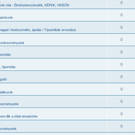
.
0
jünk róla - Élménybeszámolók, KÉPEK, VIDEÓK
0
katrészek
0
magad / Autószerelés, ápolás / Típushibák orvoslása
0
 kedvezményeink
0
portolás
0
, Sportolás
0
egyéb
0
lálkozók
0
vezményeink
0
em illik a többi témakörbe
0
ezményeink