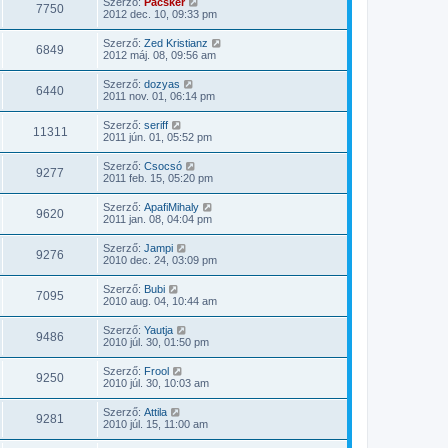
Szerző:
Pacsker
7750
2012 dec. 10, 09:33 pm
Szerző:
Zed Kristianz
6849
2012 máj. 08, 09:56 am
Szerző:
dozyas
6440
2011 nov. 01, 06:14 pm
Szerző:
seriff
11311
2011 jún. 01, 05:52 pm
Szerző:
Csocsó
9277
2011 feb. 15, 05:20 pm
Szerző:
ApafiMihaly
9620
2011 jan. 08, 04:04 pm
Szerző:
Jampi
9276
2010 dec. 24, 03:09 pm
Szerző:
Bubi
7095
2010 aug. 04, 10:44 am
Szerző:
Yautja
9486
2010 júl. 30, 01:50 pm
Szerző:
Frool
9250
2010 júl. 30, 10:03 am
Szerző:
Attila
9281
2010 júl. 15, 11:00 am