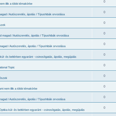
0
em illik a többi témakörbe
0
agad / Autószerelés, ápolás / Típushibák orvoslása
0
szek
0
ld magad / Autószerelés, ápolás / Típushibák orvoslása
0
magad / Autószerelés, ápolás / Típushibák orvoslása
0
kül- és beltérben egyaránt - csinosítgatás, ápolás, megújulás
0
ational Topic
0
részek
0
mi nem illik a többi témakörbe
0
magad / Autószerelés, ápolás / Típushibák orvoslása
0
Optika kül- és beltérben egyaránt - csinosítgatás, ápolás, megújulás