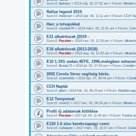
Szerző:
bjuhasz
»
2019 máj. 19, 07:52 am
» Fórum:
Minden a
Rallye legend 2019.
Szerző:
médzsör
»
2019 ápr. 06, 11:11 am
» Fórum:
CCH Tal
Harc a tolvajokkal
Szerző:
chunlee76
»
2019 márc. 06, 11:31 am
» Fórum:
Csin
E21 alkatrészek (2019 -
Szerző:
Pacsker
»
2018 nov. 19, 12:30 pm
» Fórum:
Alkatré
E18 alkatrészek (2013-2018)
Szerző:
Pacsker
»
2018 aug. 30, 11:03 am
» Fórum:
Alkatré
E10 1.3Xli sedan,4EFE, 1996,melegben nehezen
Szerző:
Bundy73
»
2018 júl. 05, 07:04 pm
» Fórum:
Csináld 
2002 Corola Verso segítség kérés.
Szerző:
szamototo
»
2018 ápr. 07, 08:46 pm
» Fórum:
Csiná
CCH Naptár
Szerző:
jabel
»
2018 feb. 18, 06:29 pm
» Fórum:
Klubélet eg
E12 Tempomat
Szerző:
zsoe12
»
2017 dec. 05, 08:26 pm
» Fórum:
Minden a
Profil új adatainak kitöltése
Szerző:
Pacsker
»
2017 júl. 04, 11:40 am
» Fórum:
Fontos 
E120 1.6 elso kerekcsapagy csere
Szerző:
cubaauto
»
2017 márc. 29, 10:47 am
» Fórum:
Csiná