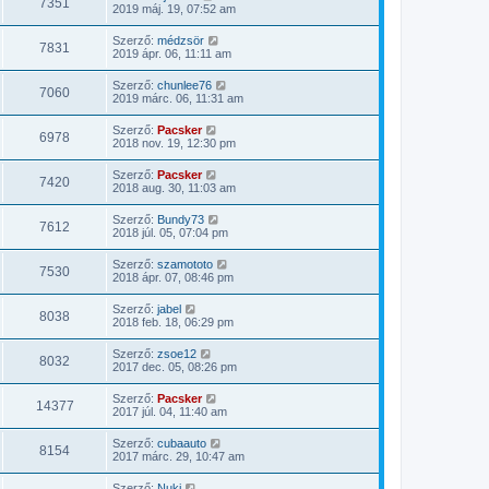
7351
2019 máj. 19, 07:52 am
Szerző:
médzsör
7831
2019 ápr. 06, 11:11 am
Szerző:
chunlee76
7060
2019 márc. 06, 11:31 am
Szerző:
Pacsker
6978
2018 nov. 19, 12:30 pm
Szerző:
Pacsker
7420
2018 aug. 30, 11:03 am
Szerző:
Bundy73
7612
2018 júl. 05, 07:04 pm
Szerző:
szamototo
7530
2018 ápr. 07, 08:46 pm
Szerző:
jabel
8038
2018 feb. 18, 06:29 pm
Szerző:
zsoe12
8032
2017 dec. 05, 08:26 pm
Szerző:
Pacsker
14377
2017 júl. 04, 11:40 am
Szerző:
cubaauto
8154
2017 márc. 29, 10:47 am
Szerző:
Nuki