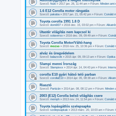
Adománygyűjtés a leégett menheynek
Szerző:
Nuki
»
2017 jan. 26, 11:44 am
» Fórum:
Minden ami n
1.6 E12 Corolla motor rángatás
Szerző:
pakaba
»
2017 jan. 21, 05:42 pm
» Fórum:
Csináld m
Toyota corolla 1991 1.8 D
Szerző:
domi007
»
2016 dec. 15, 03:02 pm
» Fórum:
Alkatré
Utastér világítás nem kapcsol ki
Szerző:
solaverso
»
2016 dec. 09, 09:49 am
» Fórum:
Csiná
Toyota Corolla Motor/Váltó-hang
Szerző:
mozso
»
2016 nov. 25, 10:36 pm
» Fórum:
Csináld 
alváz és üregvédelem
Szerző:
balazsvik
»
2015 ápr. 09, 09:13 am
» Fórum:
Optika 
Slampi menni Írország
Szerző:
Slampixxx
»
2014 ápr. 14, 04:43 pm
» Fórum:
Intern
corolla E10 gyári hátsó teló parban
Szerző:
corollaE10
»
2014 ápr. 05, 08:38 am
» Fórum:
Alkat
Riasztó
Szerző:
Partizán
»
2014 jan. 08, 08:12 pm
» Fórum:
Minden a
2003 (E12) Corolla belsõ világítás csere
Szerző:
memph
»
2013 nov. 24, 11:54 pm
» Fórum:
Csináld 
Toyota lopásgátlós szelepsapka
Szerző:
szelepsapkak
»
2013 márc. 20, 10:03 am
» Fórum: