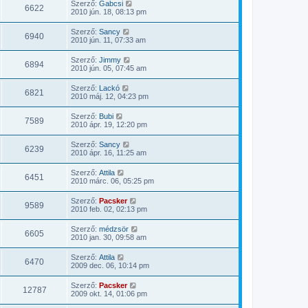
Szerző:
Gabcsi
6622
2010 jún. 18, 08:13 pm
Szerző:
Sancy
6940
2010 jún. 11, 07:33 am
Szerző:
Jimmy
6894
2010 jún. 05, 07:45 am
Szerző:
Lackó
6821
2010 máj. 12, 04:23 pm
Szerző:
Bubi
7589
2010 ápr. 19, 12:20 pm
Szerző:
Sancy
6239
2010 ápr. 16, 11:25 am
Szerző:
Attila
6451
2010 márc. 06, 05:25 pm
Szerző:
Pacsker
9589
2010 feb. 02, 02:13 pm
Szerző:
médzsör
6605
2010 jan. 30, 09:58 am
Szerző:
Attila
6470
2009 dec. 06, 10:14 pm
Szerző:
Pacsker
12787
2009 okt. 14, 01:06 pm