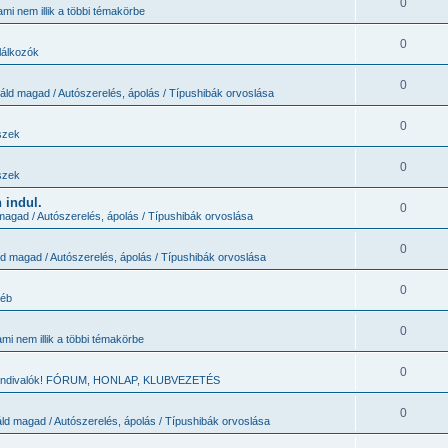
0
mi nem illik a többi témakörbe
0
álkozók
0
áld magad / Autószerelés, ápolás / Típushibák orvoslása
0
szek
0
szek
 indul.
0
magad / Autószerelés, ápolás / Típushibák orvoslása
0
ld magad / Autószerelés, ápolás / Típushibák orvoslása
0
yéb
0
mi nem illik a többi témakörbe
0
tundivalók! FÓRUM, HONLAP, KLUBVEZETÉS
0
ld magad / Autószerelés, ápolás / Típushibák orvoslása