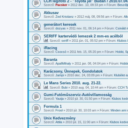
CCH légifotó 2 - "Toyota jel" Budán / 2010.07.04
Szerző:
Pacsker
»
2012 dec. 10, 09:33 pm
» Fórum:
Beszél
Akkusav
Szerző:
Zed Kristianz
»
2012 máj. 08, 09:56 am
» Fórum:
Al
generátort keresek
Szerző:
dozyas
»
2011 nov. 01, 06:14 pm
» Fórum:
Csináld 
SERIFF kartervédõ lemezek 2 mm-es acélból
Szerző:
seriff
»
2011 jún. 01, 05:52 pm
» Fórum:
Klubos
iRacing
Szerző:
Csocsó
»
2011 feb. 15, 05:20 pm
» Fórum:
Hobbi, S
Baranta
Szerző:
ApafiMihaly
»
2011 jan. 08, 04:04 pm
» Fórum:
Hobbi
Karácsony, Ünnepek, Gondolatok
Szerző:
Jampi
»
2010 dec. 24, 03:09 pm
» Fórum:
Klubélet 
Le Mans Series 2010. aug. 21-22.
Szerző:
Bubi
»
2010 aug. 04, 10:44 am
» Fórum:
CCH Ta
Gumi-Futómûszerviz-Autóvillamosság
Szerző:
Yautja
»
2010 júl. 30, 01:50 pm
» Fórum:
Klubos ked
Formula 1
Szerző:
Frool
»
2010 júl. 30, 10:03 am
» Fórum:
Minden ami n
Unix Kedvezmény
Szerző:
Attila
»
2010 júl. 15, 11:00 am
» Fórum:
Klubos kedv