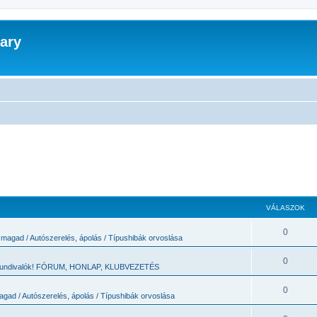
ary
VÁLASZOK
0
 magad / Autószerelés, ápolás / Típushibák orvoslása
0
 tundivalók! FÓRUM, HONLAP, KLUBVEZETÉS
0
agad / Autószerelés, ápolás / Típushibák orvoslása