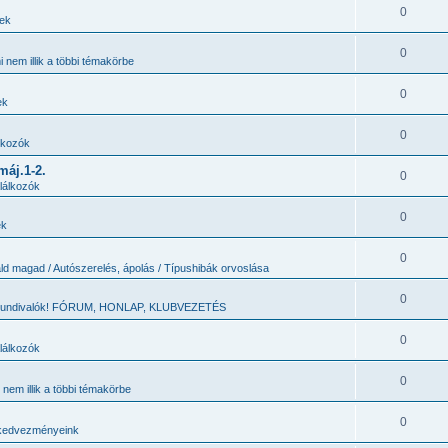
0
zek
0
 nem illik a többi témakörbe
0
ek
0
lkozók
máj.1-2.
0
lálkozók
0
ek
0
ld magad / Autószerelés, ápolás / Típushibák orvoslása
0
 tundivalók! FÓRUM, HONLAP, KLUBVEZETÉS
0
lálkozók
0
nem illik a többi témakörbe
0
kedvezményeink