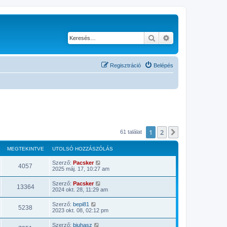
Keresés
Részletes keresés
Regisztráció
Belépés
1
2
Következő
61 találat
MEGTEKINTVE
UTOLSÓ HOZZÁSZÓLÁS
Szerző:
Pacsker
4057
2025 máj. 17, 10:27 am
Szerző:
Pacsker
13364
2024 okt. 28, 11:29 am
Szerző:
bepi81
5238
2023 okt. 08, 02:12 pm
Szerző:
bjuhasz