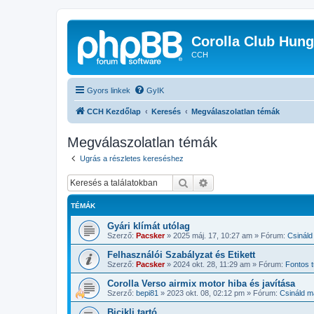
Corolla Club Hung
CCH
Gyors linkek
GyIK
CCH Kezdőlap
Keresés
Megválaszolatlan témák
Megválaszolatlan témák
Ugrás a részletes kereséshez
Keresés
Részletes keresés
TÉMÁK
Gyári klímát utólag
Szerző:
Pacsker
»
2025 máj. 17, 10:27 am
» Fórum:
Csináld
Felhasználói Szabályzat és Etikett
Szerző:
Pacsker
»
2024 okt. 28, 11:29 am
» Fórum:
Fontos
Corolla Verso airmix motor hiba és javítása
Szerző:
bepi81
»
2023 okt. 08, 02:12 pm
» Fórum:
Csináld m
Bicikli tartó