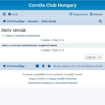
Corolla Club Hungary
GyIK
Regisztráció
Belépés
K
CCH Kezdőlap
Keresés
Aktív témák
e
Aktív témák
r
Ugrás a részletes kereséshez
e
0 találat • Oldal:
1
/
1
s
Nincs a keresési feltételeknek megfelelő találat.
é
0 találat • Oldal:
1
/
1
s
Ugrás
CCH Kezdőlap
Minden időpont
UTC+02:00
időzóna szerinti
Powered by
phpBB
® Forum Software © phpBB Limited
Magyar fordítás ©
Magyar phpBB Közösség
Adatvédelmi nyilatkozat
|
Használati feltételek