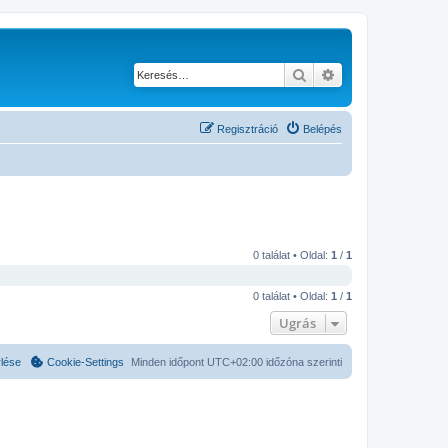
Keresés
Részletes keresés
Regisztráció
Belépés
0 találat • Oldal:
1
/
1
0 találat • Oldal:
1
/
1
Ugrás
rlése
Cookie-Settings
Minden időpont
UTC+02:00
időzóna szerinti