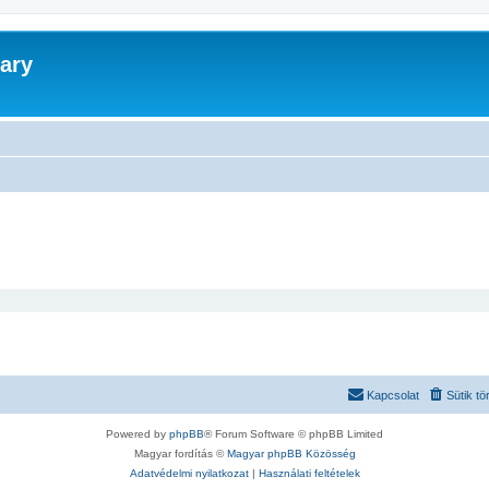
ary
Kapcsolat
Sütik tö
Powered by
phpBB
® Forum Software © phpBB Limited
Magyar fordítás ©
Magyar phpBB Közösség
Adatvédelmi nyilatkozat
|
Használati feltételek