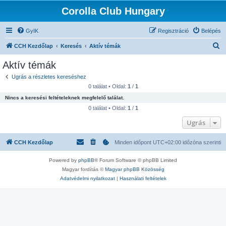
Corolla Club Hungary
GyIK
Regisztráció
Belépés
K
CCH Kezdőlap
Keresés
Aktív témák
e
Aktív témák
r
Ugrás a részletes kereséshez
e
0 találat • Oldal:
1
/
1
s
Nincs a keresési feltételeknek megfelelő találat.
é
0 találat • Oldal:
1
/
1
s
Ugrás
CCH Kezdőlap
Minden időpont
UTC+02:00
időzóna szerinti
Powered by
phpBB
® Forum Software © phpBB Limited
Magyar fordítás ©
Magyar phpBB Közösség
Adatvédelmi nyilatkozat
|
Használati feltételek