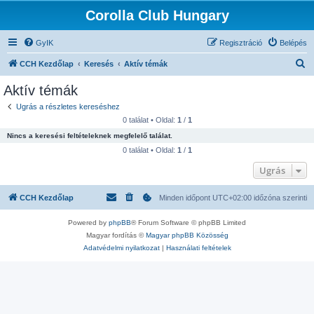
Corolla Club Hungary
GyIK
Regisztráció
Belépés
K
CCH Kezdőlap
Keresés
Aktív témák
e
Aktív témák
r
Ugrás a részletes kereséshez
e
0 találat • Oldal:
1
/
1
s
Nincs a keresési feltételeknek megfelelő találat.
é
0 találat • Oldal:
1
/
1
s
Ugrás
CCH Kezdőlap
Minden időpont
UTC+02:00
időzóna szerinti
Powered by
phpBB
® Forum Software © phpBB Limited
Magyar fordítás ©
Magyar phpBB Közösség
Adatvédelmi nyilatkozat
|
Használati feltételek