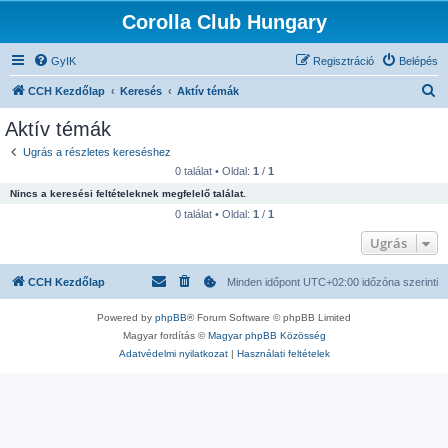
Corolla Club Hungary
GyIK
Regisztráció
Belépés
K
CCH Kezdőlap
Keresés
Aktív témák
e
Aktív témák
r
Ugrás a részletes kereséshez
e
0 találat • Oldal:
1
/
1
s
Nincs a keresési feltételeknek megfelelő találat.
é
0 találat • Oldal:
1
/
1
s
Ugrás
CCH Kezdőlap
Minden időpont
UTC+02:00
időzóna szerinti
Powered by
phpBB
® Forum Software © phpBB Limited
Magyar fordítás ©
Magyar phpBB Közösség
Adatvédelmi nyilatkozat
|
Használati feltételek