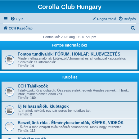
Corolla Club Hungary
GyIK
Regisztráció
Belépés
K
CCH Kezdőlap
e
Pontos idő: 2026 aug. 06, 01:21 pm
r
Fontos információk!
e
Fontos tundivalók! FÓRUM, HONLAP, KLUBVEZETÉS
s
Minden felhasználónak kötelező! A fórummal és a honlappal kapcsolatos
tudnivalók és információk.
é
Témák:
14
s
Klubélet
CCH Találkozók
Találkozók, Kirándulások, Összejövetelek, egyéb Rendezvények... Hírek,
infok, minden amit tudnod kell
Témák:
180
Új felhasználók, klubtagok
Itt írhattok nekünk egy pár soros bemutatkozást.
Témák:
2
Beszéljünk róla - Élménybeszámolók, KÉPEK, VIDEÓK
Főként a már lezajlott találkozókról olvashattok. Kinek hogy tetszett?
Témák:
112