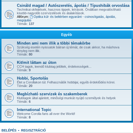
Csináld magad / Autószerelés, ápolás / Típushibák orvoslása
Technikai okfejtések, hasznos tippek, leírások. Önállóan megvalósítható
kisebb-nagyobb szervizelések és átalakítások.
Alfórum:
Optika kül- és beltérben egyaránt - csinosítgatás, ápolás,
megújulás
Témák:
137
Egyéb
Minden ami nem illik a többi témakörbe
Szükség esetén nyissatok bátran új témát, de csak akkor, ha máshova
tényleg nem illik.
Témák:
80
Kit/mit láttam az úton
CCH tagok, leendő klubtag jelöltek, érdekességek...
Témák:
9
Hobbi, Sportolás
Élet a Corollakon túl. Felhasználók hobbijai, egyéb érdeklődési körei.
Témák:
20
Megbízható szervizek és szakemberek
Klubtagok által ajánlott, minőségi munkát nyújtó személyek és helyek
Témák:
6
International Topic
Welcome Corolla fans all over the World!
Témák:
8
BELÉPÉS
•
REGISZTRÁCIÓ