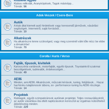
Klubélet egyéb
Klubos relikviák, Aranyköpések, Tagok másképp...
Témák:
56
Adok-Veszek / Csere-Bere
Autók
A klub által kiemelt autó hirdetések vagy keresendő járművek, vásárlási
segítségek. Internetről, saját forrásból...
Témák:
10
Alkatrészek
Ha alkatrészre lenne szükséged, vagy meg szeretnél válni tőle nézz be ebbe
a témakörbe!
Témák:
70
Corolla / Auris / Verso
Fajták, típusok, kivitelek
Karosszéria variánsok, motorfajták, egyéb típusok. Toyotainkról szakmai
beszélgetések, tudnivalók, érdekességek...
Témák:
49
AE86
Minden, ami AE86. Alkatrészek, műszaki leírások, tuning, felújítások... Hazai
hachiroku tulajdonosok tábora, ex- performance-tuning.hu AE86 részlege.
Témák:
14
Projektek
Klubtagok, egyéb szimpatizánsok autóinak projektjei. Teljes restaurálásoktól,
az autók vásárlása óta eltelt naplózásokon keresztül az izgalmas külső/belső
átépítésekig minden.
Témák:
229