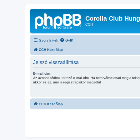
Corolla Club Hung
CCH
Gyors linkek
GyIK
CCH Kezdőlap
Jelszó visszaállítása
E-mail cím:
Az azonosítódhoz tartozó e-mail cím. Ha nem változtattad meg a felha
akkor ez az, amit a regisztrációkor megadtál.
CCH Kezdőlap