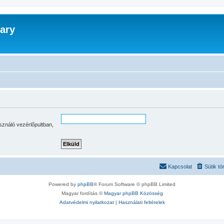
ary
sználó vezérlőpultban,
Kapcsolat
Sütik tö
Powered by
phpBB
® Forum Software © phpBB Limited
Magyar fordítás ©
Magyar phpBB Közösség
Adatvédelmi nyilatkozat
|
Használati feltételek