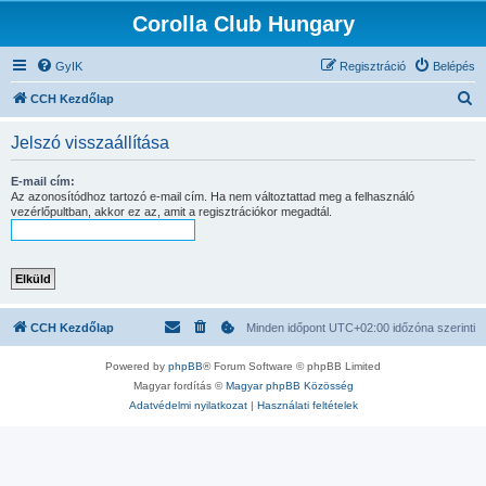
Corolla Club Hungary
GyIK
Regisztráció
Belépés
K
CCH Kezdőlap
e
Jelszó visszaállítása
r
e
E-mail cím:
Az azonosítódhoz tartozó e-mail cím. Ha nem változtattad meg a felhasználó
s
vezérlőpultban, akkor ez az, amit a regisztrációkor megadtál.
é
s
CCH Kezdőlap
Minden időpont
UTC+02:00
időzóna szerinti
Powered by
phpBB
® Forum Software © phpBB Limited
Magyar fordítás ©
Magyar phpBB Közösség
Adatvédelmi nyilatkozat
|
Használati feltételek