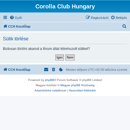
Corolla Club Hungary
GyIK
Regisztráció
Belépés
K
CCH Kezdőlap
e
Sütik törlése
r
e
Biztosan törölni akarod a fórum által létrehozott sütiket?
s
é
s
CCH Kezdőlap
Minden időpont
UTC+02:00
időzóna szerinti
Powered by
phpBB
® Forum Software © phpBB Limited
Magyar fordítás ©
Magyar phpBB Közösség
Adatvédelmi nyilatkozat
|
Használati feltételek