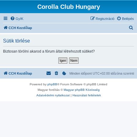
Corolla Club Hungary
GyIK
Regisztráció
Belépés
K
CCH Kezdőlap
e
Sütik törlése
r
e
Biztosan törölni akarod a fórum által létrehozott sütiket?
s
é
s
CCH Kezdőlap
Minden időpont
UTC+02:00
időzóna szerinti
Powered by
phpBB
® Forum Software © phpBB Limited
Magyar fordítás ©
Magyar phpBB Közösség
Adatvédelmi nyilatkozat
|
Használati feltételek