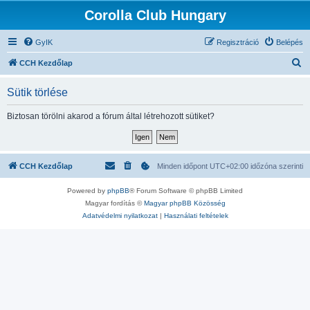
Corolla Club Hungary
GyIK
Regisztráció
Belépés
K
CCH Kezdőlap
e
Sütik törlése
r
e
Biztosan törölni akarod a fórum által létrehozott sütiket?
s
é
s
CCH Kezdőlap
Minden időpont
UTC+02:00
időzóna szerinti
Powered by
phpBB
® Forum Software © phpBB Limited
Magyar fordítás ©
Magyar phpBB Közösség
Adatvédelmi nyilatkozat
|
Használati feltételek