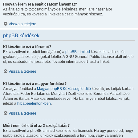
Hogyan érem el a saját csatolmányaimat?
Az általad feltöltött csatolmányok eléréséhez, menj a felhasználói
vezérlőpultra, és kövesd a linkeket a csatolmányok részhez.
Vissza a tetejére
phpBB kérdések
Ki készítette ezt a fórumot?
Ezt a szoftvert (eredeti formájában) a
phpBB Limited
készítette, adta ki, és
gyakorolja a szerzői jogokat felette. A GNU General Public License alatt érhető
el, és szabadon terjeszthető. További információért lásd a linket.
Vissza a tetejére
Ki készítette ezt a magyar fordítást?
A magyar fordítást a
Magyar phpBB Közösség
fordító
készítik, és tartják karban.
A fordítást Fodor Bertalan és Menyhárt Zsolt készítette Berentés Marcell, Joó
Ádám és Bartus Máté közreműködésével. Ha bármilyen hibát találsz, kérjük,
jelezd a
hibabejelentőnkben
.
Vissza a tetejére
Miért nem érhető el az X szolgáltatás?
Ezt a szoftvert a phpBB Limited készítette, és licenceli. Ha úgy gondolod, hogy
újabb szolgáltatások, funkciók szükségesek a fórumba, vagy valamilyen