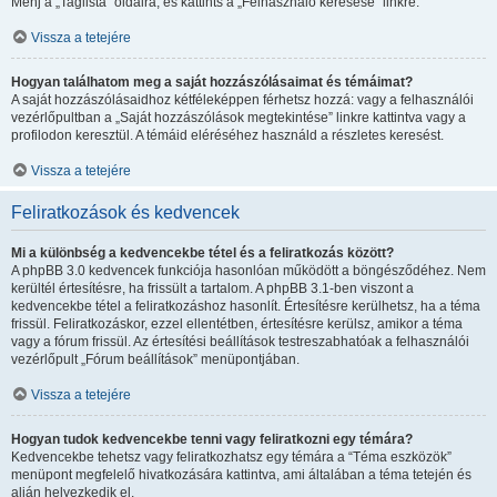
Menj a „Taglista” oldalra, és kattints a „Felhasználó keresése” linkre.
Vissza a tetejére
Hogyan találhatom meg a saját hozzászólásaimat és témáimat?
A saját hozzászólásaidhoz kétféleképpen férhetsz hozzá: vagy a felhasználói
vezérlőpultban a „Saját hozzászólások megtekintése” linkre kattintva vagy a
profilodon keresztül. A témáid eléréséhez használd a részletes keresést.
Vissza a tetejére
Feliratkozások és kedvencek
Mi a különbség a kedvencekbe tétel és a feliratkozás között?
A phpBB 3.0 kedvencek funkciója hasonlóan működött a böngésződéhez. Nem
kerültél értesítésre, ha frissült a tartalom. A phpBB 3.1-ben viszont a
kedvencekbe tétel a feliratkozáshoz hasonlít. Értesítésre kerülhetsz, ha a téma
frissül. Feliratkozáskor, ezzel ellentétben, értesítésre kerülsz, amikor a téma
vagy a fórum frissül. Az értesítési beállítások testreszabhatóak a felhasználói
vezérlőpult „Fórum beállítások” menüpontjában.
Vissza a tetejére
Hogyan tudok kedvencekbe tenni vagy feliratkozni egy témára?
Kedvencekbe tehetsz vagy feliratkozhatsz egy témára a “Téma eszközök”
menüpont megfelelő hivatkozására kattintva, ami általában a téma tetején és
alján helyezkedik el.