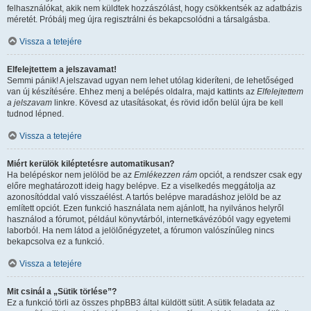
felhasználókat, akik nem küldtek hozzászólást, hogy csökkentsék az adatbázis
méretét. Próbálj meg újra regisztrálni és bekapcsolódni a társalgásba.
Vissza a tetejére
Elfelejtettem a jelszavamat!
Semmi pánik! A jelszavad ugyan nem lehet utólag kideríteni, de lehetőséged
van új készítésére. Ehhez menj a belépés oldalra, majd kattints az
Elfelejtettem
a jelszavam
linkre. Kövesd az utasításokat, és rövid időn belül újra be kell
tudnod lépned.
Vissza a tetejére
Miért kerülök kiléptetésre automatikusan?
Ha belépéskor nem jelölöd be az
Emlékezzen rám
opciót, a rendszer csak egy
előre meghatározott ideig hagy belépve. Ez a viselkedés meggátolja az
azonosítóddal való visszaélést. A tartós belépve maradáshoz jelöld be az
említett opciót. Ezen funkció használata nem ajánlott, ha nyilvános helyről
használod a fórumot, például könyvtárból, internetkávézóból vagy egyetemi
laborból. Ha nem látod a jelölőnégyzetet, a fórumon valószínűleg nincs
bekapcsolva ez a funkció.
Vissza a tetejére
Mit csinál a „Sütik törlése”?
Ez a funkció törli az összes phpBB3 által küldött sütit. A sütik feladata az