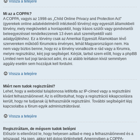
Vissza a tetejére
Mi az a COPPA?
A COPPA, vagyis az 1998-as „Child Online Privacy and Protection Act”
(gyerekek online adatvédelméről intézkedő törvény) egy egyesült államokbeli
törvény, mely megköveteli a honlapoktól, hogy írásos szülői vagy gondviselői
beleegyezéssel rendelkezzenek 13 éven aluli személyektől való
adatgyűjtéshez. Ez a törvény csak az Amerikai Egyesült Államokban lévő
szervereken működő fórumokra érvényes, tehát Magyarországon nem. Ha
nem vagy biztos benne, hogy ez a törvény vonatkozik-e rád vagy a fórumra,
melyre regisztrálsz, kérj jogi segítséget. Kérjük, tartsd szem előtt, hogy a phpBB
Limited nem tud jogi tanácsot adni, és az alább leírtakon kívül semmilyen
aggály esetén sem hozzájuk kell fordulni.
Vissza a tetejére
Miért nem tudok regisztrálni?
Lehet, hogy a weboldal tulajdonosa letiltotta az IP-címed vagy a regisztrálni
kívánt felhasználónevet. Az is előfordulhat, hogy a regisztráció kikapcsolásra
került, hogy ne tudjanak új felhasználók regisztrálni. További segítségért lépj
kapcsolatba a fórum egyik adminisztrátorával.
Vissza a tetejére
Regisztráltam, de mégsem tudok belépni
Először is ellenőrizd le, hogy helyesen adtad-e meg a felhasználóneved és a
jelszavad. Ha igen, akkor két dolog történhetett. Amennyiben a COPPA-