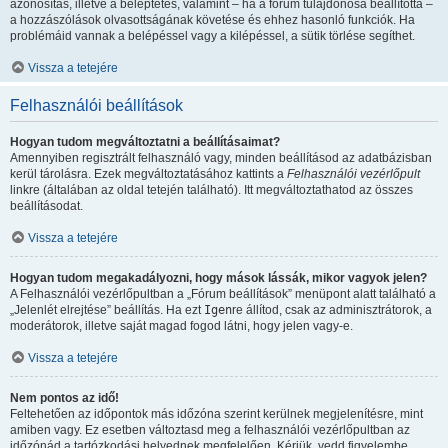
azonosítás, illetve a beléptetés, valamint – ha a fórum tulajdonosa beállította –
a hozzászólások olvasottságának követése és ehhez hasonló funkciók. Ha
problémáid vannak a belépéssel vagy a kilépéssel, a sütik törlése segíthet.
Vissza a tetejére
Felhasználói beállítások
Hogyan tudom megváltoztatni a beállításaimat?
Amennyiben regisztrált felhasználó vagy, minden beállításod az adatbázisban
kerül tárolásra. Ezek megváltoztatásához kattints a
Felhasználói vezérlőpult
linkre (általában az oldal tetején található). Itt megváltoztathatod az összes
beállításodat.
Vissza a tetejére
Hogyan tudom megakadályozni, hogy mások lássák, mikor vagyok jelen?
A Felhasználói vezérlőpultban a „Fórum beállítások” menüpont alatt található a
„Jelenlét elrejtése” beállítás. Ha ezt
Igen
re állítod, csak az adminisztrátorok, a
moderátorok, illetve saját magad fogod látni, hogy jelen vagy-e.
Vissza a tetejére
Nem pontos az idő!
Feltehetően az időpontok más időzóna szerint kerülnek megjelenítésre, mint
amiben vagy. Ez esetben változtasd meg a felhasználói vezérlőpultban az
időzónád a tartózkodási helyednek megfelelően. Kérjük, vedd figyelembe,