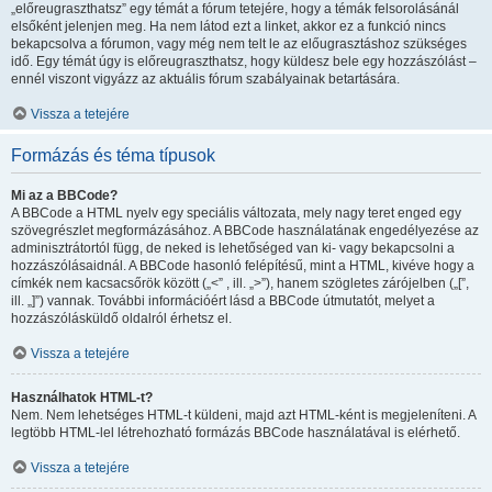
„előreugraszthatsz” egy témát a fórum tetejére, hogy a témák felsorolásánál
elsőként jelenjen meg. Ha nem látod ezt a linket, akkor ez a funkció nincs
bekapcsolva a fórumon, vagy még nem telt le az előugrasztáshoz szükséges
idő. Egy témát úgy is előreugraszthatsz, hogy küldesz bele egy hozzászólást –
ennél viszont vigyázz az aktuális fórum szabályainak betartására.
Vissza a tetejére
Formázás és téma típusok
Mi az a BBCode?
A BBCode a HTML nyelv egy speciális változata, mely nagy teret enged egy
szövegrészlet megformázásához. A BBCode használatának engedélyezése az
adminisztrátortól függ, de neked is lehetőséged van ki- vagy bekapcsolni a
hozzászólásaidnál. A BBCode hasonló felépítésű, mint a HTML, kivéve hogy a
címkék nem kacsacsőrök között („<” , ill. „>”), hanem szögletes zárójelben („[”,
ill. „]”) vannak. További információért lásd a BBCode útmutatót, melyet a
hozzászólásküldő oldalról érhetsz el.
Vissza a tetejére
Használhatok HTML-t?
Nem. Nem lehetséges HTML-t küldeni, majd azt HTML-ként is megjeleníteni. A
legtöbb HTML-lel létrehozható formázás BBCode használatával is elérhető.
Vissza a tetejére