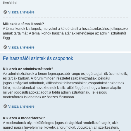
témáidat.
Vissza a tetejére
Mik azok a téma ikonok?
A téma ikonok kis képek, melyeket a küldő társít a hozzászólásához jelképezve
annak tartalmát. A téma ikonok használatának lehetősége az adminisztrátortól
függ.
Vissza a tetejére
Felhasználói szintek és csoportok
Kik azok az adminisztrátorok?
Az adminisztrátorok a fórum legmagasabb rangú és jogú tagjai, ők üzemeltetik,
és tartják karban. A fórum minden részletét szabályozhatják, például
jogosultságokat adhatnak, kitilthatnak felhasználókat, csoportokat hozhatnak
létre, moderátorokat nevezhetnek ki stb. attól függően, hogy a fórumalapító
milyen jogosultságokat adott a többi adminisztrátornak. Teljesjogú
moderátorok is lehetnek az összes fórumban.
Vissza a tetejére
Kik azok a moderátorok?
A moderátorok olyan különleges jogosultságokkal rendelkező tagok, akik
napról napra figyelemmel követik a fórumokat. Jogukban áll szerkeszteni,