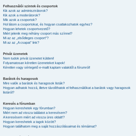
Felhasználói szintek és csoportok
Kik azok az adminisztrátorok?
Kik azok a moderátorok?
Mik azok a csoportok?
Hol látom a csoportokat, és hogyan csatlakozhatok egyhez?
Hogyan lehetek csoportvezető?
Miért jelenik meg néhány csoport más színnel?
Mi az az „elsődleges csoport”?
Mi az az „A csapat” link?
Privát üzenetek
Nem tudok privát üzenetet küldeni!
Folyamatosan kéretlen üzeneteket kapok!
Kéretlen vagy sértegető e-mailt kaptam valakitől a fórumról!
Barátok és haragosok
Mire valók a barátok és haragosok listák?
Hogyan adhatok hozzá, illetve távolíthatok el felhasználókat a barátok vagy haragosok
listáról?
Keresés a fórumban
Hogyan kereshetek egy fórumban?
Miért nem ad vissza találatot a keresésem?
A keresésem miért ad vissza üres oldalt!?
Hogyan kereshetek a tagok között?
Hogyan találhatom meg a saját hozzászólásaimat és témáimat?