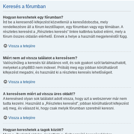
Keresés a fórumban
Hogyan kereshetek egy fórumban?
Írd be a keresendő kifejezést közvetlenül a keresődobozba, mely
rendelkezésre áll a fórum kezdőlapon, egy fórumban vagy egy témában. A
részletes keresést a „Részletes keresés” linkre kattintva tudod elérni, mely a
fórum összes oldalán elérhető. Ennek a helye a használt megjelenéstől függ.
Vissza a tetejére
Miért nem ad vissza találatot a keresésem?
Valószínűleg a keresés túl általános volt, és sok gyakori szót tartalmazhatott,
melyeket a phpBB3 nem indexel. Próbálj meg egy jobban körülhatárolt
kifejezést megadni, és használd ki a részletes keresés lehetőségeit.
Vissza a tetejére
A keresésem miért ad vissza üres oldalt!?
A keresésed olyan sok találatot adott vissza, hogy azt a webszerver már nem
tudta kezelni. Használd a „Részletes keresést”, jobban körülhatárolt kifejezést
adj meg, és válaszd ki, hogy csak melyik fórumban szeretnél keresni.
Vissza a tetejére
Hogyan kereshetek a tagok között?