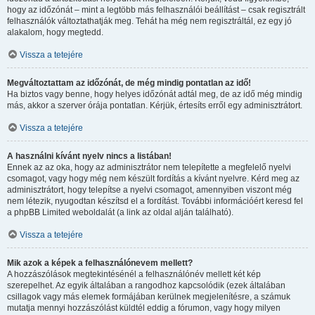
hogy az időzónát – mint a legtöbb más felhasználói beállítást – csak regisztrált
felhasználók változtathatják meg. Tehát ha még nem regisztráltál, ez egy jó
alakalom, hogy megtedd.
Vissza a tetejére
Megváltoztattam az időzónát, de még mindig pontatlan az idő!
Ha biztos vagy benne, hogy helyes időzónát adtál meg, de az idő még mindig
más, akkor a szerver órája pontatlan. Kérjük, értesíts erről egy adminisztrátort.
Vissza a tetejére
A használni kívánt nyelv nincs a listában!
Ennek az az oka, hogy az adminisztrátor nem telepítette a megfelelő nyelvi
csomagot, vagy hogy még nem készült fordítás a kívánt nyelvre. Kérd meg az
adminisztrátort, hogy telepítse a nyelvi csomagot, amennyiben viszont még
nem létezik, nyugodtan készítsd el a fordítást. További információért keresd fel
a phpBB Limited weboldalát (a link az oldal alján található).
Vissza a tetejére
Mik azok a képek a felhasználónevem mellett?
A hozzászólások megtekintésénél a felhasználónév mellett két kép
szerepelhet. Az egyik általában a rangodhoz kapcsolódik (ezek általában
csillagok vagy más elemek formájában kerülnek megjelenítésre, a számuk
mutatja mennyi hozzászólást küldtél eddig a fórumon, vagy hogy milyen