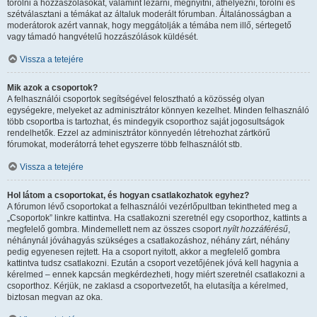
törölni a hozzászólásokat, valamint lezárni, megnyitni, áthelyezni, törölni és
szétválasztani a témákat az általuk moderált fórumban. Általánosságban a
moderátorok azért vannak, hogy meggátolják a témába nem illő, sértegető
vagy támadó hangvételű hozzászólások küldését.
Vissza a tetejére
Mik azok a csoportok?
A felhasználói csoportok segítségével felosztható a közösség olyan
egységekre, melyeket az adminisztrátor könnyen kezelhet. Minden felhasználó
több csoportba is tartozhat, és mindegyik csoporthoz saját jogosultságok
rendelhetők. Ezzel az adminisztrátor könnyedén létrehozhat zártkörű
fórumokat, moderátorrá tehet egyszerre több felhasználót stb.
Vissza a tetejére
Hol látom a csoportokat, és hogyan csatlakozhatok egyhez?
A fórumon lévő csoportokat a felhasználói vezérlőpultban tekintheted meg a
„Csoportok” linkre kattintva. Ha csatlakozni szeretnél egy csoporthoz, kattints a
megfelelő gombra. Mindemellett nem az összes csoport
nyílt hozzáférésű
,
néhánynál jóváhagyás szükséges a csatlakozáshoz, néhány zárt, néhány
pedig egyenesen rejtett. Ha a csoport nyitott, akkor a megfelelő gombra
kattintva tudsz csatlakozni. Ezután a csoport vezetőjének jóvá kell hagynia a
kérelmed – ennek kapcsán megkérdezheti, hogy miért szeretnél csatlakozni a
csoporthoz. Kérjük, ne zaklasd a csoportvezetőt, ha elutasítja a kérelmed,
biztosan megvan az oka.