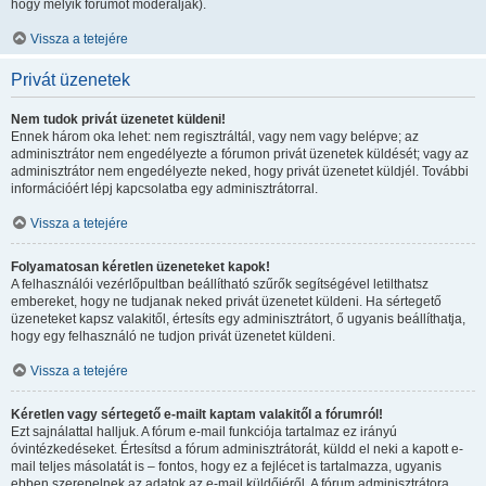
hogy melyik fórumot moderálják).
Vissza a tetejére
Privát üzenetek
Nem tudok privát üzenetet küldeni!
Ennek három oka lehet: nem regisztráltál, vagy nem vagy belépve; az
adminisztrátor nem engedélyezte a fórumon privát üzenetek küldését; vagy az
adminisztrátor nem engedélyezte neked, hogy privát üzenetet küldjél. További
információért lépj kapcsolatba egy adminisztrátorral.
Vissza a tetejére
Folyamatosan kéretlen üzeneteket kapok!
A felhasználói vezérlőpultban beállítható szűrők segítségével letilthatsz
embereket, hogy ne tudjanak neked privát üzenetet küldeni. Ha sértegető
üzeneteket kapsz valakitől, értesíts egy adminisztrátort, ő ugyanis beállíthatja,
hogy egy felhasználó ne tudjon privát üzenetet küldeni.
Vissza a tetejére
Kéretlen vagy sértegető e-mailt kaptam valakitől a fórumról!
Ezt sajnálattal halljuk. A fórum e-mail funkciója tartalmaz ez irányú
óvintézkedéseket. Értesítsd a fórum adminisztrátorát, küldd el neki a kapott e-
mail teljes másolatát is – fontos, hogy ez a fejlécet is tartalmazza, ugyanis
ebben szerepelnek az adatok az e-mail küldőjéről. A fórum adminisztrátora