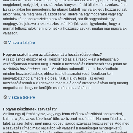
már válaszolt a hozzászólásodra, a hozzászólásod alatt egy apró szöveg fog
megjelenni, mely jelzi, a hozzászólás hányszor és ki által került szerkesztésre.
Ez csak akkor fog megjelenni, ha utánad küldött már valaki egy hozzászólást,
akkor nem, ha még nem válaszolt senki, illetve ha egy moderátor vagy egy
adminisztrátor szerkesztette a hozzászólásod, bár ők hagyhatnak egy
megjegyzést jelezve a szerkesztés okát. Kérjük, vedd figyelembe, hogy a
normál felhasználók nem törölhetik a hozzászólásukat, miután már másvalaki
válaszolt.
Vissza a tetejére
Hogyan csatolhatom az aláírásomat a hozzászólásomhoz?
A csatoláshoz először el kell készítened az aláírásod – ezt a felhasználói
vezérlőpultban teheted meg. Ezután a hozzászólás küldésénél csak jelöld be
az
Aláírás hozzáadása
opciót. Az aláírás automatikusan is hozzáadható
minden hozzászóláshoz, ehhez is a felhasználói vezérlőpultban kell
megváltoztatnod a megfelelő beállítást. Ha így teszel, az egyes
hozzászólásoknál a küldéskor a megfelelő opció kikapcsolásával még mindig
megadhatod, hogy ne kerüljön csatolásra az aláírásod.
Vissza a tetejére
Hogyan készíthetek szavazást?
Amikor egy új témát nyitsz, vagy egy téma első hozzászólását szerkeszted,
kattints a „Szavazás készítése” fülre az üzenet mező alatt. Ha nem látod ezt a
fület, az azért lehet, mert nincs jogosultságod szavazás készítéséhez. Add meg
a szavazás címét, majd legalább két választási lehetőséget mindegyiket új