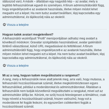
státuszod van). A másik – általában egy nagyobb kép – az avatar, mely a
legtöbb felhasználónak egyedi és személyes. A fórum adminisztrátorától függ,
hogy engedélyezett-e az avatarok használata, illetve milyen módot lehet
megadni ezt a képet. Ha nem tudsz avatart beállítani, lépj kapcsolatba egy
adminisztrátorral, és tájékozódj nála az okokról.
Vissza a tetejére
Hogyan tudok avatart megjeleníteni?
A felhasználói vezérlőpult “Profil” menüpontjában adhatsz meg avatart a
következő módokon: Gravatar szolgáltatás használatával, avatar galériából
történő választással, külső URL megadásával és feltöltéssel. A fórum
adminisztrátorától függ, hogy engedélyezett-e az avatarok használta, illetve
milyen módon lehet megadni ezt a képet. Ha nem tudsz avatart beállítani, lépj
kapcsolatba egy adminisztrátorral, és tájékozódj nála az okokról.
Vissza a tetejére
Mi az a rang, hogyan tudom megváltoztatni a rangomat?
A rang, mely a felhasználók neve alatt jelenik meg, arra való, hogy mutassa, a
felhasználó hozzászólásainak számát, illetve megkülönböztessen egyes
felhasználókat, például a moderátorokat és adminisztrátorokat. Általában a
felhasználók nem tudják közvetlenül megváltoztatni a rangjukat, mivel azt az
adminisztrátor állítja be. Kérünk, ne szólj hozzá feleslegesen a témákhoz, csak
hogy növeld a hozzászólásaid számát, hiszen valószínű, hogy ezt a
moderátorok fel fogják fedezni, és egyszerűen csökkenteni fogják a
hozzászólásaid számát.