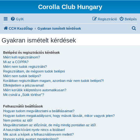
Corolla Club Hungary
GyIK
Regisztráció
Belépés
K
CCH Kezdőlap
Gyakran ismételt kérdések
e
Gyakran ismételt kérdések
r
e
Belépési és regisztrációs kérdések
Miért kell regisztrálnom?
s
Mi az a COPPA?
é
Miért nem tudok regisztrálni?
Regisztráltam, de mégsem tudok belépni
s
Miért nem tudok belépni?
Korábban regisztráltam magam, azonban már nem tudok belépni?!
Elfelejtettem a jelszavamat!
Miért kerülök kiléptetésre automatikusan?
Mit csinál a „Sütik törlése”?
Felhasználói beállítások
Hogyan tudom megváltoztatni a beállításaimat?
Hogyan tudom megakadályozni, hogy mások lássák, mikor vagyok jelen?
Nem pontos az idő!
Megváltoztattam az időzónát, de még mindig pontatlan az idő!
A használni kívánt nyelv nincs a listában!
Mik azok a képek a felhasználónevem mellett?
Hogyan tudok avatart megjeleníteni?