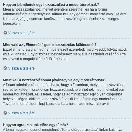
Hogyan jelenthetek egy hozzászólást a moderátoroknak?
Menj a hozzászóláshoz, melyet jelenteni szeretnél, és ha a fórum
adminisztrátora engedélyezte, látnod kell egy gombot, mely erre való. Ha erre
kattintasz, végigkísérésre kerülsz a hozzászólás jelentéséhez szükséges
lépéseken.
Vissza a tetejére
Mire való az „Elmentés” gomb hozzászólás küldésénél?
Ezzel elmentheted a még nem befejezett üzeneted, majd később folytathatod,
és elküldheted. Egy piszkozat betöltéséhez menj a felhasználói vezérlőpultra
és kövesd a maguktól értetődő lépéseket.
Vissza a tetejére
Miért kell a hozzászólásomat jóváhagynia egy moderátornak?
A fórum adminisztrátora beállíthatta, hogy a fórumban, melybe hozzászólást
szeretnél küldeni, csak olyan hozzászólások jelenhetnek meg, melyeket egy
moderátor átnézett. Az is lehet, hogy az adminisztrátor egy olyan csoportba
helyezett téged, akiknek a hozzászólásait át kell néznie egy moderátornak.
További információért, lépj kapcsolatba a fórum adminisztrátorával.
Vissza a tetejére
Hogyan ugraszthatok előre egy témát?
A téma megtekintésénél megjelenő „Téma előreugrasztása” linkre kattintva