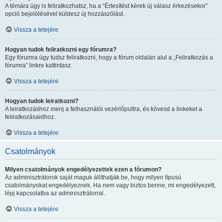
A témára úgy is feliratkozhatsz, ha a “Értesítést kérek új válasz érkezésekor”
opció bejelölésével küldesz új hozzászólást.
Vissza a tetejére
Hogyan tudok feliratkozni egy fórumra?
Egy fórumra úgy tudsz feliratkozni, hogy a fórum oldalán alul a „Feliratkozás a
fórumra” linkre kattintasz.
Vissza a tetejére
Hogyan tudok leiratkozni?
A leiratkozáshoz menj a felhasználói vezérlőpultra, és kövesd a linkeket a
feliratkozásaidhoz.
Vissza a tetejére
Csatolmányok
Milyen csatolmányok engedélyezettek ezen a fórumon?
Az adminisztrátorok saját maguk állíthatják be, hogy milyen típusú
csatolmányokat engedélyeznek. Ha nem vagy biztos benne, mi engedélyezett,
lépj kapcsolatba az adminisztrátorral.
Vissza a tetejére