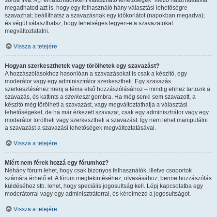
sorba írva. A „Felhasználónként válaszható lehetőségek” mező használatával
megadhatod azt is, hogy egy felhasználó hány választási lehetőségre
szavazhat; beállíthatsz a szavazásnak egy időkorlátot (napokban megadva);
és végül választhatsz, hogy lehetséges legyen-e a szavazatokat
megváltoztatatni.
Vissza a tetejére
Hogyan szerkeszthetek vagy törölhetek egy szavazást?
A hozzászólásokhoz hasonlóan a szavazásokat is csak a készítő, egy
moderátor vagy egy adminisztrátor szerkesztheti. Egy szavazás
szerkesztéséhez menj a téma első hozzászólásához – mindig ehhez tartozik a
szavazás, és kattints a
szerkeszt
gombra. Ha még senki sem szavazott, a
készítő még törölheti a szavazást, vagy megváltoztathatja a választási
lehetőségeket, de ha már érkezett szavazat, csak egy adminisztrátor vagy egy
moderátor törölheti vagy szerkesztheti a szavazást. Így nem lehet manipulálni
a szavazást a szavazási lehetőségek megváltoztatásával.
Vissza a tetejére
Miért nem férek hozzá egy fórumhoz?
Néhány fórum lehet, hogy csak bizonyos felhasználók, illetve csoportok
számára érhető el. A fórum megtekintéséhez, olvasásához, benne hozzászólás
küldéséhez stb. lehet, hogy speciális jogosultság kell. Lépj kapcsolatba egy
moderátorral vagy egy adminisztrátorral, és kérelmezd a jogosultságot.
Vissza a tetejére