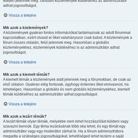
tetején jelennek meg. Globális közlemények küldéséhez az adminisztrátor
adhat jogosultságot.
Vissza a tetejére
Mik azok a közlemények?
A közlemények gyakran fontos információkat tartalmaznak az adott fórummal
kapcsolatban, ezért olvasd el őket valahányszor csak tudod. A közlemények a
fórum összes oldalán, felül jelennek meg. Hasonlóan a globális
közleményekhez, közlemények küldéséhez is az adminisztrátor adhat
jogosultságot.
Vissza a tetejére
Mik azok a kiemelt témák?
A kiemelt témák a közlemények alatt jelennek meg a fórumokban, de csak az
első oldalon. Gyakran elég fontosak, úgyhogy érdemes őket elolvasnod, ha
lehetséges. Hasonlóan a globális és nem globális közleményekhez, kiemelt
témák küldéséhez az adminisztrátor adhat jogosultságot.
Vissza a tetejére
Mik azok a lezárt témák?
A lezárt témák olyan témák, melyekbe nem lehet hozzászólást küldeni vagy
szavazni bennük. Egy téma lezárásának több oka lehet, és egy témát egy
adminisztrátor vagy egy moderátor zárhat le. Ha a fórum adminisztrátora
megadta a szükséges jogosultságokat, lehetőséged lehet lezárni a saját