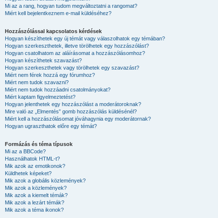
Mi az a rang, hogyan tudom megváltoztatni a rangomat?
Miért kell bejelentkeznem e-mail küldéséhez?
Hozzászólással kapcsolatos kérdések
Hogyan készíthetek egy új témát vagy válaszolhatok egy témában?
Hogyan szerkeszthetek, illetve törölhetek egy hozzászólást?
Hogyan csatolhatom az aláírásomat a hozzászólásomhoz?
Hogyan készíthetek szavazást?
Hogyan szerkeszthetek vagy törölhetek egy szavazást?
Miért nem férek hozzá egy fórumhoz?
Miért nem tudok szavazni?
Miért nem tudok hozzáadni csatolmányokat?
Miért kaptam figyelmeztetést?
Hogyan jelenthetek egy hozzászólást a moderátoroknak?
Mire való az „Elmentés” gomb hozzászólás küldésénél?
Miért kell a hozzászólásomat jóváhagynia egy moderátornak?
Hogyan ugraszthatok előre egy témát?
Formázás és téma típusok
Mi az a BBCode?
Használhatok HTML-t?
Mik azok az emotikonok?
Küldhetek képeket?
Mik azok a globális közlemények?
Mik azok a közlemények?
Mik azok a kiemelt témák?
Mik azok a lezárt témák?
Mik azok a téma ikonok?