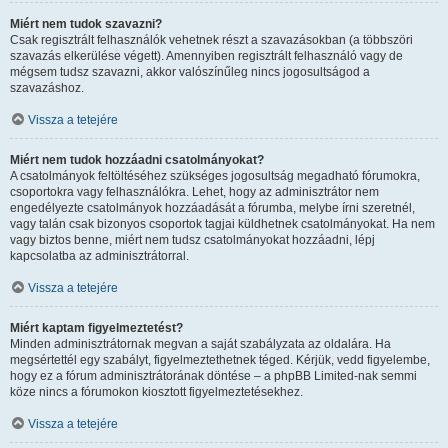
Miért nem tudok szavazni?
Csak regisztrált felhasználók vehetnek részt a szavazásokban (a többszöri
szavazás elkerülése végett). Amennyiben regisztrált felhasználó vagy de
mégsem tudsz szavazni, akkor valószínűleg nincs jogosultságod a
szavazáshoz.
Vissza a tetejére
Miért nem tudok hozzáadni csatolmányokat?
A csatolmányok feltöltéséhez szükséges jogosultság megadható fórumokra,
csoportokra vagy felhasználókra. Lehet, hogy az adminisztrátor nem
engedélyezte csatolmányok hozzáadását a fórumba, melybe írni szeretnél,
vagy talán csak bizonyos csoportok tagjai küldhetnek csatolmányokat. Ha nem
vagy biztos benne, miért nem tudsz csatolmányokat hozzáadni, lépj
kapcsolatba az adminisztrátorral.
Vissza a tetejére
Miért kaptam figyelmeztetést?
Minden adminisztrátornak megvan a saját szabályzata az oldalára. Ha
megsértettél egy szabályt, figyelmeztethetnek téged. Kérjük, vedd figyelembe,
hogy ez a fórum adminisztrátorának döntése – a phpBB Limited-nak semmi
köze nincs a fórumokon kiosztott figyelmeztetésekhez.
Vissza a tetejére