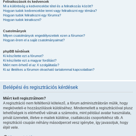
Feliratkozások és kedvencek
Mi a különbség a kedvencekbe tétel és a feliratkozás között?
Hogyan tudok kedvencekbe tenni vagy feliratkozni egy témára?
Hogyan tudok feliratkozni egy fórumra?
Hogyan tudok leiratkozni?
Csatolmányok
Milyen csatolmányok engedélyezettek ezen a fórumon?
Hogyan érem el a saját csatolmányaimat?
phpBB kérdések
Ki készítette ezt a fórumot?
Ki készítette ezt a magyar fordítást?
Miért nem érhető el az X szolgáltatás?
Ki az illetékes a fórumon olvasható tartalommal kapcsolatban?
Belépési és regisztrációs kérdések
Miért kell regisztrálnom?
A regisztráció nem feltétlenül kötelező, a fórum adminisztrátorán múlik, hogy
megköveteli-e hozzászólások küldéséhez. Mindemellett a regisztrációval plusz
lehetőségek is elérhetővé válnak a számodra, mint például avatar használata,
privát üzenetek, illetve e-mailek küldése, csatlakozás csoportokhoz stb. A
regisztráció csupán néhány másodpercet vesz igénybe, így javasoljuk, hogy
éljél vele.