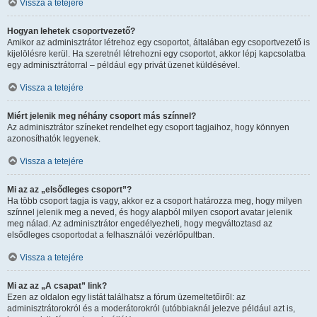
Vissza a tetejére
Hogyan lehetek csoportvezető?
Amikor az adminisztrátor létrehoz egy csoportot, általában egy csoportvezető is
kijelölésre kerül. Ha szeretnél létrehozni egy csoportot, akkor lépj kapcsolatba
egy adminisztrátorral – például egy privát üzenet küldésével.
Vissza a tetejére
Miért jelenik meg néhány csoport más színnel?
Az adminisztrátor színeket rendelhet egy csoport tagjaihoz, hogy könnyen
azonosíthatók legyenek.
Vissza a tetejére
Mi az az „elsődleges csoport”?
Ha több csoport tagja is vagy, akkor ez a csoport határozza meg, hogy milyen
színnel jelenik meg a neved, és hogy alapból milyen csoport avatar jelenik
meg nálad. Az adminisztrátor engedélyezheti, hogy megváltoztasd az
elsődleges csoportodat a felhasználói vezérlőpultban.
Vissza a tetejére
Mi az az „A csapat” link?
Ezen az oldalon egy listát találhatsz a fórum üzemeltetőiről: az
adminisztrátorokról és a moderátorokról (utóbbiaknál jelezve például azt is,