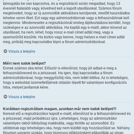
támogatás be van kapcsolva, és a regisztráció során megadtad, hogy 13
évesnél fiatalabb vagy, követned kell a kapott utasításokat. Számos fórum
megköveteli, hogy az új azonosítók aktiválásra kerüljenek, mielőtt használatba
lehetne venni őket. Ezt vagy egy adminisztrátornak vagy a felhasználónak kell
megtennie. Mindenesetre a regisztrációnál elvileg tájékoztatásra kerültél, hogy
szükséges-e az azonosító aktiválása. Ha kaptál egy e-mailt, akkor kövesd az
utasításait, ha nem, lehet, hogy rossz e-mail címet adtál meg, vagy a
spamszűrőd kiszűrte. Ha biztos vagy benne, hogy helyes e-mail címet adtál
meg, próbálj meg kapcsolatba lépni a fórum adminisztrátorával.
Vissza a tetejére
Miért nem tudok belépni?
Ennek számos oka lehet. Először is ellenőrizd, hogy jól adtad-e meg a
felhasználóneved és a jelszavad. Ha igen, lépj kapcsolatba a fórum
adminisztrátorával, hogy meggyőződj róla, nem lettél kitiltva. Az is lehetséges,
hogy a weboldal üzemeltetőjének oldalán lépett fel valamilyen konfigurációs
hiba, melyet javítaniuk kéne.
Vissza a tetejére
Korábban regisztráltam magam, azonban már nem tudok belépni?!
Keresd elő a regisztrációkor kapott e-mailt, ellenőrizd le a felhasználóneved és
a jelszavad, majd próbálkozz újra. Lehetséges, hogy az adminisztrátor
valamilyen okból kifolyólag inaktiválta, vagy törölte az azonosítód. Ez
utóbbinak egy lehetséges oka, hogy nem küldtél egy hozzászólást se. Néhány
fórumon ugyanis szokás, hogy bizonyos időközönként eltávolítják az olyan