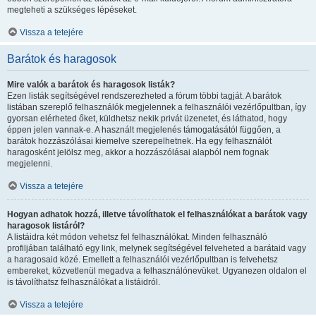
megteheti a szükséges lépéseket.
Vissza a tetejére
Barátok és haragosok
Mire valók a barátok és haragosok listák?
Ezen listák segítségével rendszerezheted a fórum többi tagját. A barátok
listában szereplő felhasználók megjelennek a felhasználói vezérlőpultban, így
gyorsan elérheted őket, küldhetsz nekik privát üzenetet, és láthatod, hogy
éppen jelen vannak-e. A használt megjelenés támogatásától függően, a
barátok hozzászólásai kiemelve szerepelhetnek. Ha egy felhasználót
haragosként jelölsz meg, akkor a hozzászólásai alapból nem fognak
megjelenni.
Vissza a tetejére
Hogyan adhatok hozzá, illetve távolíthatok el felhasználókat a barátok vagy
haragosok listáról?
A listáidra két módon vehetsz fel felhasználókat. Minden felhasználó
profiljában található egy link, melynek segítségével felveheted a barátaid vagy
a haragosaid közé. Emellett a felhasználói vezérlőpultban is felvehetsz
embereket, közvetlenül megadva a felhasználónevüket. Ugyanezen oldalon el
is távolíthatsz felhasználókat a listáidról.
Vissza a tetejére