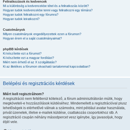
Feliratkozások és kedvencek
Mi a különbség a kedvencekbe tétel és a feliratkozás között?
Hogyan tudok kedvencekbe tenni vagy feliratkozni egy témára?
Hogyan tudok feliratkozni egy fórumra?
Hogyan tudok leiratkozni?
Csatolmányok
Milyen csatolmányok engedélyezettek ezen a fórumon?
Hogyan érem el a saját csatolmányaimat?
phpBB kérdések
Ki készítette ezt a fórumot?
Ki készítette ezt a magyar fordítást?
Miért nem érhető el az X szolgáltatás?
Ki az illetékes a fórumon olvasható tartalommal kapcsolatban?
Belépési és regisztrációs kérdések
Miért kell regisztrálnom?
A regisztráció nem feltétlenül kötelező, a fórum adminisztrátorán múlik, hogy
megköveteli-e hozzászólások küldéséhez. Mindemellett a regisztrációval plusz
lehetőségek is elérhetővé válnak a számodra, mint például avatar használata,
privát üzenetek, illetve e-mailek küldése, csatlakozás csoportokhoz stb. A
regisztráció csupán néhány másodpercet vesz igénybe, így javasoljuk, hogy
éljél vele.