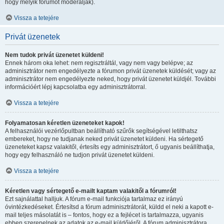
hogy melyik fórumot moderálják).
Vissza a tetejére
Privát üzenetek
Nem tudok privát üzenetet küldeni!
Ennek három oka lehet: nem regisztráltál, vagy nem vagy belépve; az
adminisztrátor nem engedélyezte a fórumon privát üzenetek küldését; vagy az
adminisztrátor nem engedélyezte neked, hogy privát üzenetet küldjél. További
információért lépj kapcsolatba egy adminisztrátorral.
Vissza a tetejére
Folyamatosan kéretlen üzeneteket kapok!
A felhasználói vezérlőpultban beállítható szűrők segítségével letilthatsz
embereket, hogy ne tudjanak neked privát üzenetet küldeni. Ha sértegető
üzeneteket kapsz valakitől, értesíts egy adminisztrátort, ő ugyanis beállíthatja,
hogy egy felhasználó ne tudjon privát üzenetet küldeni.
Vissza a tetejére
Kéretlen vagy sértegető e-mailt kaptam valakitől a fórumról!
Ezt sajnálattal halljuk. A fórum e-mail funkciója tartalmaz ez irányú
óvintézkedéseket. Értesítsd a fórum adminisztrátorát, küldd el neki a kapott e-
mail teljes másolatát is – fontos, hogy ez a fejlécet is tartalmazza, ugyanis
ebben szerepelnek az adatok az e-mail küldőjéről. A fórum adminisztrátora