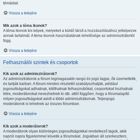
témáidat.
Vissza a tetejére
Mik azok a téma ikonok?
A téma ikonok kis képek, melyeket a küldő társít a hozzászólásához jelképezve
annak tartalmát. A téma ikonok használatának lehetősége az adminisztrátortól
függ.
Vissza a tetejére
Felhasználói szintek és csoportok
Kik azok az adminisztrátorok?
Az adminisztrátorok a fórum legmagasabb rangú és jogú tagjai, ők üzemeltetik,
és tartják karban. A fórum minden részletét szabályozhatják, például
jogosultságokat adhatnak, kitilthatnak felhasználókat, csoportokat hozhatnak
létre, moderátorokat nevezhetnek ki stb. attól függően, hogy a fórumalapító
milyen jogosultságokat adott a többi adminisztrátornak. Teljesjogú
moderátorok is lehetnek az összes fórumban.
Vissza a tetejére
Kik azok a moderátorok?
A moderátorok olyan különleges jogosultságokkal rendelkező tagok, akik
napról napra figyelemmel követik a fórumokat. Jogukban áll szerkeszteni,