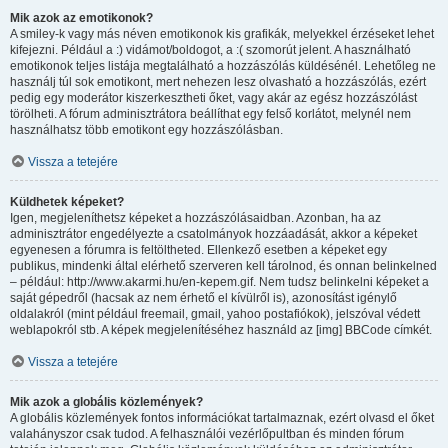
Mik azok az emotikonok?
A smiley-k vagy más néven emotikonok kis grafikák, melyekkel érzéseket lehet
kifejezni. Például a :) vidámot/boldogot, a :( szomorút jelent. A használható
emotikonok teljes listája megtalálható a hozzászólás küldésénél. Lehetőleg ne
használj túl sok emotikont, mert nehezen lesz olvasható a hozzászólás, ezért
pedig egy moderátor kiszerkesztheti őket, vagy akár az egész hozzászólást
törölheti. A fórum adminisztrátora beállíthat egy felső korlátot, melynél nem
használhatsz több emotikont egy hozzászólásban.
Vissza a tetejére
Küldhetek képeket?
Igen, megjeleníthetsz képeket a hozzászólásaidban. Azonban, ha az
adminisztrátor engedélyezte a csatolmányok hozzáadását, akkor a képeket
egyenesen a fórumra is feltöltheted. Ellenkező esetben a képeket egy
publikus, mindenki által elérhető szerveren kell tárolnod, és onnan belinkelned
– például: http://www.akarmi.hu/en-kepem.gif. Nem tudsz belinkelni képeket a
saját gépedről (hacsak az nem érhető el kívülről is), azonosítást igénylő
oldalakról (mint például freemail, gmail, yahoo postafiókok), jelszóval védett
weblapokról stb. A képek megjelenítéséhez használd az [img] BBCode címkét.
Vissza a tetejére
Mik azok a globális közlemények?
A globális közlemények fontos információkat tartalmaznak, ezért olvasd el őket
valahányszor csak tudod. A felhasználói vezérlőpultban és minden fórum