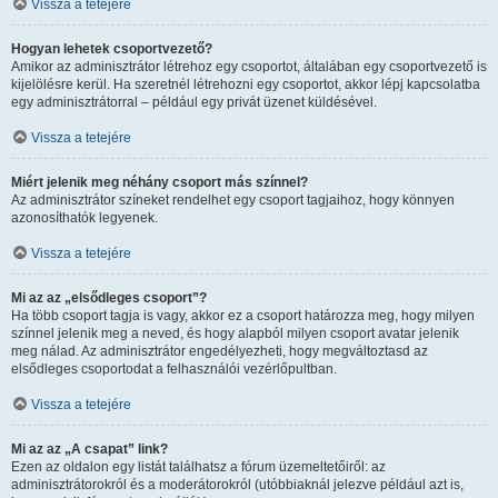
Vissza a tetejére
Hogyan lehetek csoportvezető?
Amikor az adminisztrátor létrehoz egy csoportot, általában egy csoportvezető is
kijelölésre kerül. Ha szeretnél létrehozni egy csoportot, akkor lépj kapcsolatba
egy adminisztrátorral – például egy privát üzenet küldésével.
Vissza a tetejére
Miért jelenik meg néhány csoport más színnel?
Az adminisztrátor színeket rendelhet egy csoport tagjaihoz, hogy könnyen
azonosíthatók legyenek.
Vissza a tetejére
Mi az az „elsődleges csoport”?
Ha több csoport tagja is vagy, akkor ez a csoport határozza meg, hogy milyen
színnel jelenik meg a neved, és hogy alapból milyen csoport avatar jelenik
meg nálad. Az adminisztrátor engedélyezheti, hogy megváltoztasd az
elsődleges csoportodat a felhasználói vezérlőpultban.
Vissza a tetejére
Mi az az „A csapat” link?
Ezen az oldalon egy listát találhatsz a fórum üzemeltetőiről: az
adminisztrátorokról és a moderátorokról (utóbbiaknál jelezve például azt is,