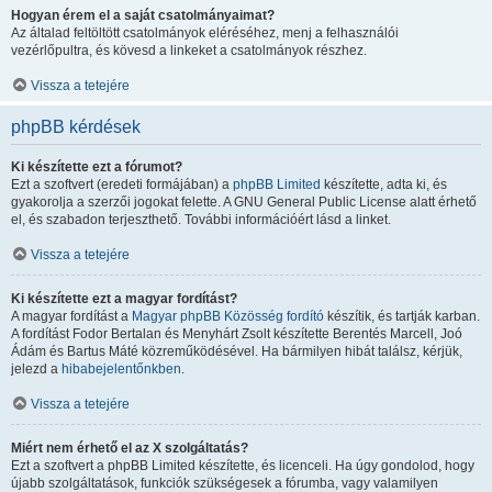
Hogyan érem el a saját csatolmányaimat?
Az általad feltöltött csatolmányok eléréséhez, menj a felhasználói
vezérlőpultra, és kövesd a linkeket a csatolmányok részhez.
Vissza a tetejére
phpBB kérdések
Ki készítette ezt a fórumot?
Ezt a szoftvert (eredeti formájában) a
phpBB Limited
készítette, adta ki, és
gyakorolja a szerzői jogokat felette. A GNU General Public License alatt érhető
el, és szabadon terjeszthető. További információért lásd a linket.
Vissza a tetejére
Ki készítette ezt a magyar fordítást?
A magyar fordítást a
Magyar phpBB Közösség
fordító
készítik, és tartják karban.
A fordítást Fodor Bertalan és Menyhárt Zsolt készítette Berentés Marcell, Joó
Ádám és Bartus Máté közreműködésével. Ha bármilyen hibát találsz, kérjük,
jelezd a
hibabejelentőnkben
.
Vissza a tetejére
Miért nem érhető el az X szolgáltatás?
Ezt a szoftvert a phpBB Limited készítette, és licenceli. Ha úgy gondolod, hogy
újabb szolgáltatások, funkciók szükségesek a fórumba, vagy valamilyen