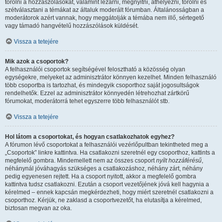
törölni a hozzászólásokat, valamint lezárni, megnyitni, áthelyezni, törölni és
szétválasztani a témákat az általuk moderált fórumban. Általánosságban a
moderátorok azért vannak, hogy meggátolják a témába nem illő, sértegető
vagy támadó hangvételű hozzászólások küldését.
Vissza a tetejére
Mik azok a csoportok?
A felhasználói csoportok segítségével felosztható a közösség olyan
egységekre, melyeket az adminisztrátor könnyen kezelhet. Minden felhasználó
több csoportba is tartozhat, és mindegyik csoporthoz saját jogosultságok
rendelhetők. Ezzel az adminisztrátor könnyedén létrehozhat zártkörű
fórumokat, moderátorrá tehet egyszerre több felhasználót stb.
Vissza a tetejére
Hol látom a csoportokat, és hogyan csatlakozhatok egyhez?
A fórumon lévő csoportokat a felhasználói vezérlőpultban tekintheted meg a
„Csoportok” linkre kattintva. Ha csatlakozni szeretnél egy csoporthoz, kattints a
megfelelő gombra. Mindemellett nem az összes csoport
nyílt hozzáférésű
,
néhánynál jóváhagyás szükséges a csatlakozáshoz, néhány zárt, néhány
pedig egyenesen rejtett. Ha a csoport nyitott, akkor a megfelelő gombra
kattintva tudsz csatlakozni. Ezután a csoport vezetőjének jóvá kell hagynia a
kérelmed – ennek kapcsán megkérdezheti, hogy miért szeretnél csatlakozni a
csoporthoz. Kérjük, ne zaklasd a csoportvezetőt, ha elutasítja a kérelmed,
biztosan megvan az oka.