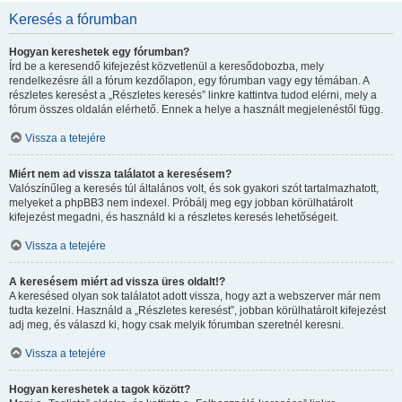
Keresés a fórumban
Hogyan kereshetek egy fórumban?
Írd be a keresendő kifejezést közvetlenül a keresődobozba, mely
rendelkezésre áll a fórum kezdőlapon, egy fórumban vagy egy témában. A
részletes keresést a „Részletes keresés” linkre kattintva tudod elérni, mely a
fórum összes oldalán elérhető. Ennek a helye a használt megjelenéstől függ.
Vissza a tetejére
Miért nem ad vissza találatot a keresésem?
Valószínűleg a keresés túl általános volt, és sok gyakori szót tartalmazhatott,
melyeket a phpBB3 nem indexel. Próbálj meg egy jobban körülhatárolt
kifejezést megadni, és használd ki a részletes keresés lehetőségeit.
Vissza a tetejére
A keresésem miért ad vissza üres oldalt!?
A keresésed olyan sok találatot adott vissza, hogy azt a webszerver már nem
tudta kezelni. Használd a „Részletes keresést”, jobban körülhatárolt kifejezést
adj meg, és válaszd ki, hogy csak melyik fórumban szeretnél keresni.
Vissza a tetejére
Hogyan kereshetek a tagok között?