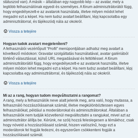
státuszod van). A másik – általában egy nagyobb kép – az avatar, mely a
legtöbb felhasználónak egyedi és személyes. A fórum adminisztrátorától függ,
hogy engedélyezett-e az avatarok használata, illetve milyen módot lehet
megadni ezt a képet. Ha nem tudsz avatart beállítani, lépj kapcsolatba egy
adminisztrátorral, és tájékozódj nála az okokról.
Vissza a tetejére
Hogyan tudok avatart megjeleníteni?
A felhasználói vezérlőpult “Profil” menüpontjában adhatsz meg avatart a
következő módokon: Gravatar szolgáltatás használatával, avatar galériából
történő választással, külső URL megadásával és feltöltéssel. A fórum
adminisztrátorától függ, hogy engedélyezett-e az avatarok használta, illetve
milyen módon lehet megadni ezt a képet. Ha nem tudsz avatart beállítani, lépj
kapcsolatba egy adminisztrátorral, és tájékozódj nála az okokról.
Vissza a tetejére
Mi az a rang, hogyan tudom megváltoztatni a rangomat?
A rang, mely a felhasználók neve alatt jelenik meg, arra való, hogy mutassa, a
felhasználó hozzászólásainak számát, illetve megkülönböztessen egyes
felhasználókat, például a moderátorokat és adminisztrátorokat. Általában a
felhasználók nem tudják közvetlenül megváltoztatni a rangjukat, mivel azt az
adminisztrátor állítja be. Kérünk, ne szólj hozzá feleslegesen a témákhoz, csak
hogy növeld a hozzászólásaid számát, hiszen valószínű, hogy ezt a
moderátorok fel fogják fedezni, és egyszerűen csökkenteni fogják a
hozzászólásaid számát.