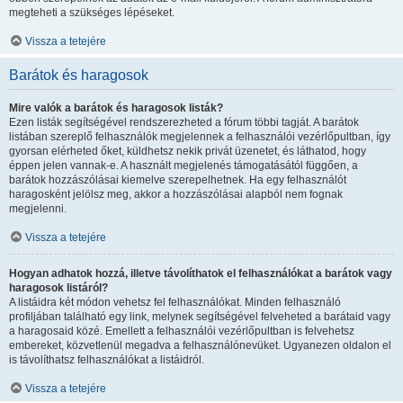
megteheti a szükséges lépéseket.
Vissza a tetejére
Barátok és haragosok
Mire valók a barátok és haragosok listák?
Ezen listák segítségével rendszerezheted a fórum többi tagját. A barátok
listában szereplő felhasználók megjelennek a felhasználói vezérlőpultban, így
gyorsan elérheted őket, küldhetsz nekik privát üzenetet, és láthatod, hogy
éppen jelen vannak-e. A használt megjelenés támogatásától függően, a
barátok hozzászólásai kiemelve szerepelhetnek. Ha egy felhasználót
haragosként jelölsz meg, akkor a hozzászólásai alapból nem fognak
megjelenni.
Vissza a tetejére
Hogyan adhatok hozzá, illetve távolíthatok el felhasználókat a barátok vagy
haragosok listáról?
A listáidra két módon vehetsz fel felhasználókat. Minden felhasználó
profiljában található egy link, melynek segítségével felveheted a barátaid vagy
a haragosaid közé. Emellett a felhasználói vezérlőpultban is felvehetsz
embereket, közvetlenül megadva a felhasználónevüket. Ugyanezen oldalon el
is távolíthatsz felhasználókat a listáidról.
Vissza a tetejére