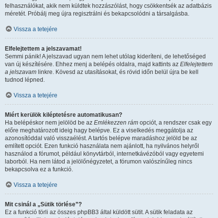
felhasználókat, akik nem küldtek hozzászólást, hogy csökkentsék az adatbázis
méretét. Próbálj meg újra regisztrálni és bekapcsolódni a társalgásba.
Vissza a tetejére
Elfelejtettem a jelszavamat!
Semmi pánik! A jelszavad ugyan nem lehet utólag kideríteni, de lehetőséged
van új készítésére. Ehhez menj a belépés oldalra, majd kattints az
Elfelejtettem
a jelszavam
linkre. Kövesd az utasításokat, és rövid időn belül újra be kell
tudnod lépned.
Vissza a tetejére
Miért kerülök kiléptetésre automatikusan?
Ha belépéskor nem jelölöd be az
Emlékezzen rám
opciót, a rendszer csak egy
előre meghatározott ideig hagy belépve. Ez a viselkedés meggátolja az
azonosítóddal való visszaélést. A tartós belépve maradáshoz jelöld be az
említett opciót. Ezen funkció használata nem ajánlott, ha nyilvános helyről
használod a fórumot, például könyvtárból, internetkávézóból vagy egyetemi
laborból. Ha nem látod a jelölőnégyzetet, a fórumon valószínűleg nincs
bekapcsolva ez a funkció.
Vissza a tetejére
Mit csinál a „Sütik törlése”?
Ez a funkció törli az összes phpBB3 által küldött sütit. A sütik feladata az