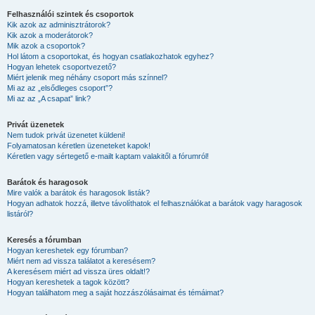
Felhasználói szintek és csoportok
Kik azok az adminisztrátorok?
Kik azok a moderátorok?
Mik azok a csoportok?
Hol látom a csoportokat, és hogyan csatlakozhatok egyhez?
Hogyan lehetek csoportvezető?
Miért jelenik meg néhány csoport más színnel?
Mi az az „elsődleges csoport”?
Mi az az „A csapat” link?
Privát üzenetek
Nem tudok privát üzenetet küldeni!
Folyamatosan kéretlen üzeneteket kapok!
Kéretlen vagy sértegető e-mailt kaptam valakitől a fórumról!
Barátok és haragosok
Mire valók a barátok és haragosok listák?
Hogyan adhatok hozzá, illetve távolíthatok el felhasználókat a barátok vagy haragosok
listáról?
Keresés a fórumban
Hogyan kereshetek egy fórumban?
Miért nem ad vissza találatot a keresésem?
A keresésem miért ad vissza üres oldalt!?
Hogyan kereshetek a tagok között?
Hogyan találhatom meg a saját hozzászólásaimat és témáimat?