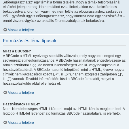
„előreugraszthatsz” egy témát a fórum tetejére, hogy a témák felsorolásánál
elsőként jelenjen meg. Ha nem látod ezt a linket, akkor ez a funkció nincs
bekapcsolva a fórumon, vagy még nem telt le az előugrasztáshoz szükséges
idő. Egy témát úgy is előreugraszthatsz, hogy küldesz bele egy hozzászólást –
ennél viszont vigyázz az aktuális fórum szabályainak betartására.
Vissza a tetejére
Formázás és téma típusok
Mi az a BBCode?
A BBCode a HTML nyelv egy speciális változata, mely nagy teret enged egy
szövegrészlet megformázásához. A BBCode használatának engedélyezése az
adminisztrátortól függ, de neked is lehetőséged van ki- vagy bekapcsolni a
hozzászólásaidnál. A BBCode hasonló felépítésű, mint a HTML, kivéve hogy a
címkék nem kacsacsőrök között („<” , ill. „>”), hanem szögletes zárójelben („[”,
ill. „]”) vannak. További információért lásd a BBCode útmutatót, melyet a
hozzászólásküldő oldalról érhetsz el.
Vissza a tetejére
Használhatok HTML-t?
Nem. Nem lehetséges HTML-t küldeni, majd azt HTML-ként is megjeleníteni. A
legtöbb HTML-lel létrehozható formázás BBCode használatával is elérhető.
Vissza a tetejére