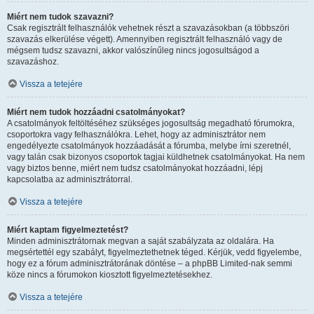
Miért nem tudok szavazni?
Csak regisztrált felhasználók vehetnek részt a szavazásokban (a többszöri
szavazás elkerülése végett). Amennyiben regisztrált felhasználó vagy de
mégsem tudsz szavazni, akkor valószínűleg nincs jogosultságod a
szavazáshoz.
Vissza a tetejére
Miért nem tudok hozzáadni csatolmányokat?
A csatolmányok feltöltéséhez szükséges jogosultság megadható fórumokra,
csoportokra vagy felhasználókra. Lehet, hogy az adminisztrátor nem
engedélyezte csatolmányok hozzáadását a fórumba, melybe írni szeretnél,
vagy talán csak bizonyos csoportok tagjai küldhetnek csatolmányokat. Ha nem
vagy biztos benne, miért nem tudsz csatolmányokat hozzáadni, lépj
kapcsolatba az adminisztrátorral.
Vissza a tetejére
Miért kaptam figyelmeztetést?
Minden adminisztrátornak megvan a saját szabályzata az oldalára. Ha
megsértettél egy szabályt, figyelmeztethetnek téged. Kérjük, vedd figyelembe,
hogy ez a fórum adminisztrátorának döntése – a phpBB Limited-nak semmi
köze nincs a fórumokon kiosztott figyelmeztetésekhez.
Vissza a tetejére