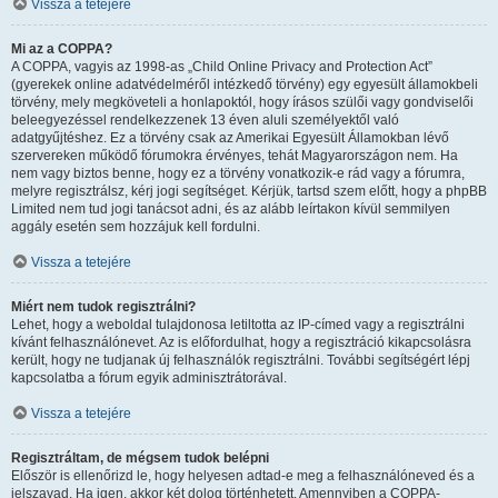
Vissza a tetejére
Mi az a COPPA?
A COPPA, vagyis az 1998-as „Child Online Privacy and Protection Act”
(gyerekek online adatvédelméről intézkedő törvény) egy egyesült államokbeli
törvény, mely megköveteli a honlapoktól, hogy írásos szülői vagy gondviselői
beleegyezéssel rendelkezzenek 13 éven aluli személyektől való
adatgyűjtéshez. Ez a törvény csak az Amerikai Egyesült Államokban lévő
szervereken működő fórumokra érvényes, tehát Magyarországon nem. Ha
nem vagy biztos benne, hogy ez a törvény vonatkozik-e rád vagy a fórumra,
melyre regisztrálsz, kérj jogi segítséget. Kérjük, tartsd szem előtt, hogy a phpBB
Limited nem tud jogi tanácsot adni, és az alább leírtakon kívül semmilyen
aggály esetén sem hozzájuk kell fordulni.
Vissza a tetejére
Miért nem tudok regisztrálni?
Lehet, hogy a weboldal tulajdonosa letiltotta az IP-címed vagy a regisztrálni
kívánt felhasználónevet. Az is előfordulhat, hogy a regisztráció kikapcsolásra
került, hogy ne tudjanak új felhasználók regisztrálni. További segítségért lépj
kapcsolatba a fórum egyik adminisztrátorával.
Vissza a tetejére
Regisztráltam, de mégsem tudok belépni
Először is ellenőrizd le, hogy helyesen adtad-e meg a felhasználóneved és a
jelszavad. Ha igen, akkor két dolog történhetett. Amennyiben a COPPA-