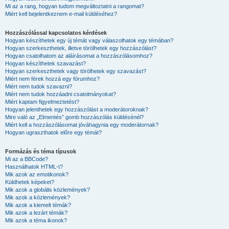
Mi az a rang, hogyan tudom megváltoztatni a rangomat?
Miért kell bejelentkeznem e-mail küldéséhez?
Hozzászólással kapcsolatos kérdések
Hogyan készíthetek egy új témát vagy válaszolhatok egy témában?
Hogyan szerkeszthetek, illetve törölhetek egy hozzászólást?
Hogyan csatolhatom az aláírásomat a hozzászólásomhoz?
Hogyan készíthetek szavazást?
Hogyan szerkeszthetek vagy törölhetek egy szavazást?
Miért nem férek hozzá egy fórumhoz?
Miért nem tudok szavazni?
Miért nem tudok hozzáadni csatolmányokat?
Miért kaptam figyelmeztetést?
Hogyan jelenthetek egy hozzászólást a moderátoroknak?
Mire való az „Elmentés” gomb hozzászólás küldésénél?
Miért kell a hozzászólásomat jóváhagynia egy moderátornak?
Hogyan ugraszthatok előre egy témát?
Formázás és téma típusok
Mi az a BBCode?
Használhatok HTML-t?
Mik azok az emotikonok?
Küldhetek képeket?
Mik azok a globális közlemények?
Mik azok a közlemények?
Mik azok a kiemelt témák?
Mik azok a lezárt témák?
Mik azok a téma ikonok?