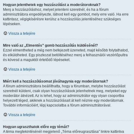
Hogyan jelenthetek egy hozzászólást a moderátoroknak?
Menj a hozzászóláshoz, melyet jelenteni szeretnél, és ha a fórum
adminisztrátora engedélyezte, látnod kell egy gombot, mely erre való. Ha erre
kattintasz, végigkísérésre kerülsz a hozzászólás jelentéséhez szükséges
lépéseken.
Vissza a tetejére
Mire való az „Elmentés” gomb hozzászólás küldésénél?
Ezzel elmentheted a még nem befejezett üzeneted, majd később folytathatod,
és elküldheted. Egy piszkozat betöltéséhez menj a felhasználói vezérlőpultra
és kövesd a maguktól értetődő lépéseket.
Vissza a tetejére
Miért kell a hozzászólásomat jóváhagynia egy moderátornak?
A fórum adminisztrátora beállíthatta, hogy a fórumban, melybe hozzászólást
szeretnél küldeni, csak olyan hozzászólások jelenhetnek meg, melyeket egy
moderátor átnézett. Az is lehet, hogy az adminisztrátor egy olyan csoportba
helyezett téged, akiknek a hozzászólásait át kell néznie egy moderátornak.
További információért, lépj kapcsolatba a fórum adminisztrátorával.
Vissza a tetejére
Hogyan ugraszthatok előre egy témát?
A téma megtekintésénél megjelenő „Téma előreugrasztása” linkre kattintva