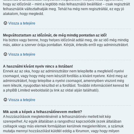
hogy az időzónát – mint a legtöbb más felhasználói beállítást – csak regisztrált
felhasználók változtathatják meg. Tehát ha még nem regisztráltál, ez egy jó
alakalom, hogy megtedd.
Vissza a tetejére
Megváltoztattam az időzónát, de még mindig pontatlan az idő!
Ha biztos vagy benne, hogy helyes időzónát adtál meg, de az idő még mindig
más, akkor a szerver órája pontatlan. Kérjük, értesíts erről egy adminisztrátort.
Vissza a tetejére
A használni kívánt nyelv nincs a listában!
Ennek az az oka, hogy az adminisztrátor nem telepítette a megfelelő nyelvi
csomagot, vagy hogy még nem készült fordítás a kívánt nyelvre. Kérd meg az
adminisztrátort, hogy telepítse a nyelvi csomagot, amennyiben viszont még
nem létezik, nyugodtan készítsd el a fordítást. További információért keresd fel
a phpBB Limited weboldalát (a link az oldal alján található).
Vissza a tetejére
Mik azok a képek a felhasználónevem mellett?
A hozzászólások megtekintésénél a felhasználónév mellett két kép
szerepelhet. Az egyik általában a rangodhoz kapcsolódik (ezek általában
csillagok vagy más elemek formájában kerülnek megjelenítésre, a számuk
mutatja mennyi hozzászólást küldtél eddig a fórumon, vagy hogy milyen