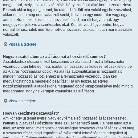
már válaszolt a hozzászólásodra, a hozzászólásod alatt egy apró szöveg fog
megjelenni, mely jelzi, a hozzászólás hányszor és ki által került szerkesztésre.
Ez csak akkor fog megjelenni, ha utánad küldött már valaki egy hozzászólást,
akkor nem, ha még nem válaszolt senki, illetve ha egy moderátor vagy egy
adminisztrátor szerkesztette a hozzászólásod, bár ők hagyhatnak egy
megjegyzést jelezve a szerkesztés okát. Kérjük, vedd figyelembe, hogy a
normál felhasználók nem törölhetik a hozzászólásukat, miután már másvalaki
válaszolt.
Vissza a tetejére
Hogyan csatolhatom az aláírásomat a hozzászólásomhoz?
A csatoláshoz először el kell készítened az aláírásod – ezt a felhasználói
vezérlőpultban teheted meg. Ezután a hozzászólás küldésénél csak jelöld be
az
Aláírás hozzáadása
opciót. Az aláírás automatikusan is hozzáadható
minden hozzászóláshoz, ehhez is a felhasználói vezérlőpultban kell
megváltoztatnod a megfelelő beállítást. Ha így teszel, az egyes
hozzászólásoknál a küldéskor a megfelelő opció kikapcsolásával még mindig
megadhatod, hogy ne kerüljön csatolásra az aláírásod.
Vissza a tetejére
Hogyan készíthetek szavazást?
Amikor egy új témát nyitsz, vagy egy téma első hozzászólását szerkeszted,
kattints a „Szavazás készítése” fülre az üzenet mező alatt. Ha nem látod ezt a
fület, az azért lehet, mert nincs jogosultságod szavazás készítéséhez. Add meg
a szavazás címét, majd legalább két választási lehetőséget mindegyiket új