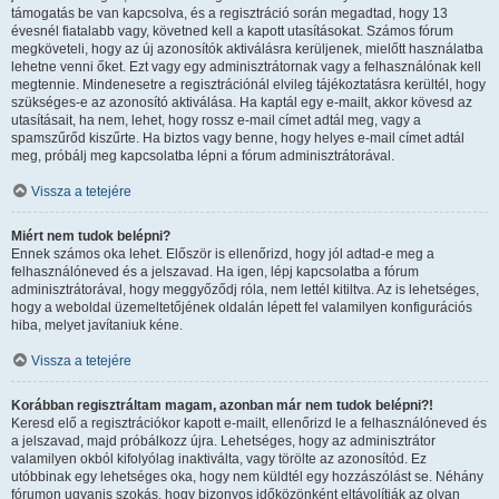
támogatás be van kapcsolva, és a regisztráció során megadtad, hogy 13
évesnél fiatalabb vagy, követned kell a kapott utasításokat. Számos fórum
megköveteli, hogy az új azonosítók aktiválásra kerüljenek, mielőtt használatba
lehetne venni őket. Ezt vagy egy adminisztrátornak vagy a felhasználónak kell
megtennie. Mindenesetre a regisztrációnál elvileg tájékoztatásra kerültél, hogy
szükséges-e az azonosító aktiválása. Ha kaptál egy e-mailt, akkor kövesd az
utasításait, ha nem, lehet, hogy rossz e-mail címet adtál meg, vagy a
spamszűrőd kiszűrte. Ha biztos vagy benne, hogy helyes e-mail címet adtál
meg, próbálj meg kapcsolatba lépni a fórum adminisztrátorával.
Vissza a tetejére
Miért nem tudok belépni?
Ennek számos oka lehet. Először is ellenőrizd, hogy jól adtad-e meg a
felhasználóneved és a jelszavad. Ha igen, lépj kapcsolatba a fórum
adminisztrátorával, hogy meggyőződj róla, nem lettél kitiltva. Az is lehetséges,
hogy a weboldal üzemeltetőjének oldalán lépett fel valamilyen konfigurációs
hiba, melyet javítaniuk kéne.
Vissza a tetejére
Korábban regisztráltam magam, azonban már nem tudok belépni?!
Keresd elő a regisztrációkor kapott e-mailt, ellenőrizd le a felhasználóneved és
a jelszavad, majd próbálkozz újra. Lehetséges, hogy az adminisztrátor
valamilyen okból kifolyólag inaktiválta, vagy törölte az azonosítód. Ez
utóbbinak egy lehetséges oka, hogy nem küldtél egy hozzászólást se. Néhány
fórumon ugyanis szokás, hogy bizonyos időközönként eltávolítják az olyan