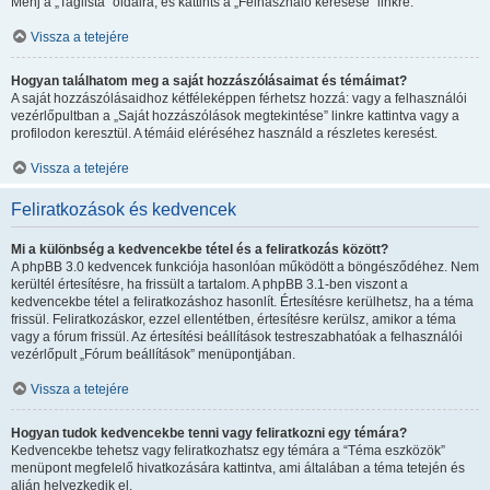
Menj a „Taglista” oldalra, és kattints a „Felhasználó keresése” linkre.
Vissza a tetejére
Hogyan találhatom meg a saját hozzászólásaimat és témáimat?
A saját hozzászólásaidhoz kétféleképpen férhetsz hozzá: vagy a felhasználói
vezérlőpultban a „Saját hozzászólások megtekintése” linkre kattintva vagy a
profilodon keresztül. A témáid eléréséhez használd a részletes keresést.
Vissza a tetejére
Feliratkozások és kedvencek
Mi a különbség a kedvencekbe tétel és a feliratkozás között?
A phpBB 3.0 kedvencek funkciója hasonlóan működött a böngésződéhez. Nem
kerültél értesítésre, ha frissült a tartalom. A phpBB 3.1-ben viszont a
kedvencekbe tétel a feliratkozáshoz hasonlít. Értesítésre kerülhetsz, ha a téma
frissül. Feliratkozáskor, ezzel ellentétben, értesítésre kerülsz, amikor a téma
vagy a fórum frissül. Az értesítési beállítások testreszabhatóak a felhasználói
vezérlőpult „Fórum beállítások” menüpontjában.
Vissza a tetejére
Hogyan tudok kedvencekbe tenni vagy feliratkozni egy témára?
Kedvencekbe tehetsz vagy feliratkozhatsz egy témára a “Téma eszközök”
menüpont megfelelő hivatkozására kattintva, ami általában a téma tetején és
alján helyezkedik el.