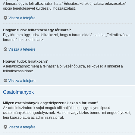
A témára úgy is feliratkozhatsz, ha a “Értesítést kérek új válasz érkezésekor”
opció bejelölésével küldesz új hozzászólást.
Vissza a tetejére
Hogyan tudok feliratkozni egy fórumra?
Egy fórumra úgy tudsz feliratkozni, hogy a fórum oldalán alul a „Feliratkozás a
fórumra” linkre kattintasz.
Vissza a tetejére
Hogyan tudok leiratkozni?
A leiratkozáshoz menj a felhasználói vezérlőpultra, és kövesd a linkeket a
feliratkozásaidhoz.
Vissza a tetejére
Csatolmányok
Milyen csatolmányok engedélyezettek ezen a fórumon?
Az adminisztrátorok saját maguk állíthatják be, hogy milyen típusú
csatolmányokat engedélyeznek. Ha nem vagy biztos benne, mi engedélyezett,
lépj kapcsolatba az adminisztrátorral.
Vissza a tetejére