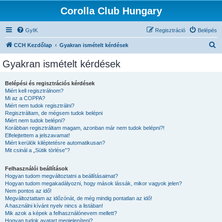
Corolla Club Hungary
GyIK
Regisztráció
Belépés
K
CCH Kezdőlap
Gyakran ismételt kérdések
e
Gyakran ismételt kérdések
r
e
Belépési és regisztrációs kérdések
Miért kell regisztrálnom?
s
Mi az a COPPA?
é
Miért nem tudok regisztrálni?
Regisztráltam, de mégsem tudok belépni
s
Miért nem tudok belépni?
Korábban regisztráltam magam, azonban már nem tudok belépni?!
Elfelejtettem a jelszavamat!
Miért kerülök kiléptetésre automatikusan?
Mit csinál a „Sütik törlése”?
Felhasználói beállítások
Hogyan tudom megváltoztatni a beállításaimat?
Hogyan tudom megakadályozni, hogy mások lássák, mikor vagyok jelen?
Nem pontos az idő!
Megváltoztattam az időzónát, de még mindig pontatlan az idő!
A használni kívánt nyelv nincs a listában!
Mik azok a képek a felhasználónevem mellett?
Hogyan tudok avatart megjeleníteni?