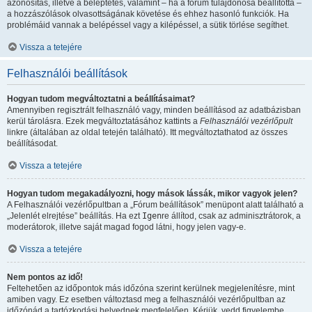
azonosítás, illetve a beléptetés, valamint – ha a fórum tulajdonosa beállította –
a hozzászólások olvasottságának követése és ehhez hasonló funkciók. Ha
problémáid vannak a belépéssel vagy a kilépéssel, a sütik törlése segíthet.
Vissza a tetejére
Felhasználói beállítások
Hogyan tudom megváltoztatni a beállításaimat?
Amennyiben regisztrált felhasználó vagy, minden beállításod az adatbázisban
kerül tárolásra. Ezek megváltoztatásához kattints a
Felhasználói vezérlőpult
linkre (általában az oldal tetején található). Itt megváltoztathatod az összes
beállításodat.
Vissza a tetejére
Hogyan tudom megakadályozni, hogy mások lássák, mikor vagyok jelen?
A Felhasználói vezérlőpultban a „Fórum beállítások” menüpont alatt található a
„Jelenlét elrejtése” beállítás. Ha ezt
Igen
re állítod, csak az adminisztrátorok, a
moderátorok, illetve saját magad fogod látni, hogy jelen vagy-e.
Vissza a tetejére
Nem pontos az idő!
Feltehetően az időpontok más időzóna szerint kerülnek megjelenítésre, mint
amiben vagy. Ez esetben változtasd meg a felhasználói vezérlőpultban az
időzónád a tartózkodási helyednek megfelelően. Kérjük, vedd figyelembe,