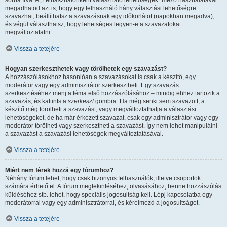
sorba írva. A „Felhasználónként válaszható lehetőségek” mező használatával
megadhatod azt is, hogy egy felhasználó hány választási lehetőségre
szavazhat; beállíthatsz a szavazásnak egy időkorlátot (napokban megadva);
és végül választhatsz, hogy lehetséges legyen-e a szavazatokat
megváltoztatatni.
Vissza a tetejére
Hogyan szerkeszthetek vagy törölhetek egy szavazást?
A hozzászólásokhoz hasonlóan a szavazásokat is csak a készítő, egy
moderátor vagy egy adminisztrátor szerkesztheti. Egy szavazás
szerkesztéséhez menj a téma első hozzászólásához – mindig ehhez tartozik a
szavazás, és kattints a
szerkeszt
gombra. Ha még senki sem szavazott, a
készítő még törölheti a szavazást, vagy megváltoztathatja a választási
lehetőségeket, de ha már érkezett szavazat, csak egy adminisztrátor vagy egy
moderátor törölheti vagy szerkesztheti a szavazást. Így nem lehet manipulálni
a szavazást a szavazási lehetőségek megváltoztatásával.
Vissza a tetejére
Miért nem férek hozzá egy fórumhoz?
Néhány fórum lehet, hogy csak bizonyos felhasználók, illetve csoportok
számára érhető el. A fórum megtekintéséhez, olvasásához, benne hozzászólás
küldéséhez stb. lehet, hogy speciális jogosultság kell. Lépj kapcsolatba egy
moderátorral vagy egy adminisztrátorral, és kérelmezd a jogosultságot.
Vissza a tetejére