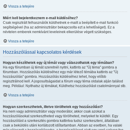
Vissza a tetejére
Miért kell bejelentkeznem e-mail küldéséhez?
Csak regisztrált felhasználók küldhetnek e-mailt a beépített e-mail funkció
segítségével (ha az adminisztrátor bekapcsolta ezt a lehetőséget). Ez a
névtelen emberek nemkívánt leveleinek elkerülése végett szükséges.
Vissza a tetejére
Hozzászólással kapcsolatos kérdések
Hogyan készíthetek egy új témát vagy válaszolhatok egy témában?
Ha egy fórumban új témát szeretnél nyitni, kattints az "Új téma" gombra a
fórumban. Hozzászólás küldéséhez egy már létező témába kattints az "Új
hozzászólás" gombra. Hozzászólás küldéséhez lehet, hogy előbb
regisztrálnod kell. A jogosultságaidat a fórum vagy téma oldalak alján találod
meg. Például: Nyithatsz új témákat, Küldhetsz hozzászólást csatolmánnyal stb.
Vissza a tetejére
Hogyan szerkeszthetek, illetve törölhetek egy hozzászólást?
Ha nem vagy adminisztrátor vagy moderátor, akkor csak azokat a
hozzászólásokat szerkesztheted vagy törölheted, melyeket te küldtél. Egy
hozzászólást a szerkesztés gombra kattintva tudsz szerkeszteni, általában
csak a beküldés utáni korlátozott időtartamban. Abban az esetben, ha valaki