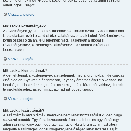
tetején jelennek meg. Globális közlemények küldéséhez az adminisztrátor
adhat jogosultságot.
Vissza a tetejére
Mik azok a közlemények?
A közlemények gyakran fontos információkat tartalmaznak az adott fórummal
kapcsolatban, ezért olvasd el őket valahányszor csak tudod. A közlemények a
fórum összes oldalán, felül jelennek meg. Hasonlóan a globális
közleményekhez, közlemények küldéséhez is az adminisztrátor adhat
jogosultságot.
Vissza a tetejére
Mik azok a kiemelt témák?
A kiemelt témák a közlemények alatt jelennek meg a fórumokban, de csak az
első oldalon. Gyakran elég fontosak, úgyhogy érdemes őket elolvasnod, ha
lehetséges. Hasonlóan a globális és nem globális közleményekhez, kiemelt
témák küldéséhez az adminisztrátor adhat jogosultságot.
Vissza a tetejére
Mik azok a lezárt témák?
A lezárt témák olyan témák, melyekbe nem lehet hozzászólást küldeni vagy
szavazni bennük. Egy téma lezárásának több oka lehet, és egy témát egy
adminisztrátor vagy egy moderátor zárhat le. Ha a fórum adminisztrátora
megadta a szükséges jogosultságokat, lehetőséged lehet lezárni a saját