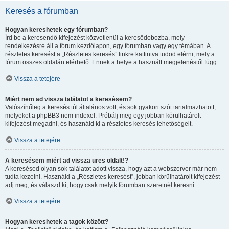
Keresés a fórumban
Hogyan kereshetek egy fórumban?
Írd be a keresendő kifejezést közvetlenül a keresődobozba, mely
rendelkezésre áll a fórum kezdőlapon, egy fórumban vagy egy témában. A
részletes keresést a „Részletes keresés” linkre kattintva tudod elérni, mely a
fórum összes oldalán elérhető. Ennek a helye a használt megjelenéstől függ.
Vissza a tetejére
Miért nem ad vissza találatot a keresésem?
Valószínűleg a keresés túl általános volt, és sok gyakori szót tartalmazhatott,
melyeket a phpBB3 nem indexel. Próbálj meg egy jobban körülhatárolt
kifejezést megadni, és használd ki a részletes keresés lehetőségeit.
Vissza a tetejére
A keresésem miért ad vissza üres oldalt!?
A keresésed olyan sok találatot adott vissza, hogy azt a webszerver már nem
tudta kezelni. Használd a „Részletes keresést”, jobban körülhatárolt kifejezést
adj meg, és válaszd ki, hogy csak melyik fórumban szeretnél keresni.
Vissza a tetejére
Hogyan kereshetek a tagok között?