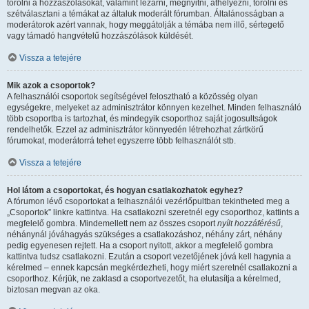
törölni a hozzászólásokat, valamint lezárni, megnyitni, áthelyezni, törölni és
szétválasztani a témákat az általuk moderált fórumban. Általánosságban a
moderátorok azért vannak, hogy meggátolják a témába nem illő, sértegető
vagy támadó hangvételű hozzászólások küldését.
Vissza a tetejére
Mik azok a csoportok?
A felhasználói csoportok segítségével felosztható a közösség olyan
egységekre, melyeket az adminisztrátor könnyen kezelhet. Minden felhasználó
több csoportba is tartozhat, és mindegyik csoporthoz saját jogosultságok
rendelhetők. Ezzel az adminisztrátor könnyedén létrehozhat zártkörű
fórumokat, moderátorrá tehet egyszerre több felhasználót stb.
Vissza a tetejére
Hol látom a csoportokat, és hogyan csatlakozhatok egyhez?
A fórumon lévő csoportokat a felhasználói vezérlőpultban tekintheted meg a
„Csoportok” linkre kattintva. Ha csatlakozni szeretnél egy csoporthoz, kattints a
megfelelő gombra. Mindemellett nem az összes csoport
nyílt hozzáférésű
,
néhánynál jóváhagyás szükséges a csatlakozáshoz, néhány zárt, néhány
pedig egyenesen rejtett. Ha a csoport nyitott, akkor a megfelelő gombra
kattintva tudsz csatlakozni. Ezután a csoport vezetőjének jóvá kell hagynia a
kérelmed – ennek kapcsán megkérdezheti, hogy miért szeretnél csatlakozni a
csoporthoz. Kérjük, ne zaklasd a csoportvezetőt, ha elutasítja a kérelmed,
biztosan megvan az oka.