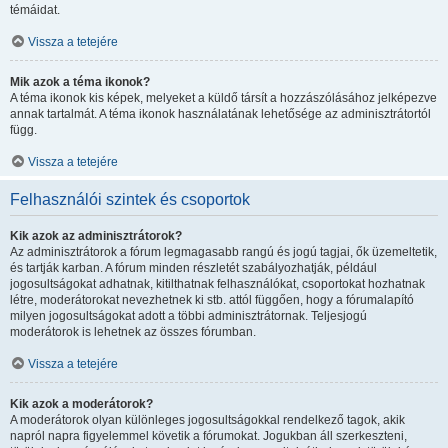
témáidat.
Vissza a tetejére
Mik azok a téma ikonok?
A téma ikonok kis képek, melyeket a küldő társít a hozzászólásához jelképezve
annak tartalmát. A téma ikonok használatának lehetősége az adminisztrátortól
függ.
Vissza a tetejére
Felhasználói szintek és csoportok
Kik azok az adminisztrátorok?
Az adminisztrátorok a fórum legmagasabb rangú és jogú tagjai, ők üzemeltetik,
és tartják karban. A fórum minden részletét szabályozhatják, például
jogosultságokat adhatnak, kitilthatnak felhasználókat, csoportokat hozhatnak
létre, moderátorokat nevezhetnek ki stb. attól függően, hogy a fórumalapító
milyen jogosultságokat adott a többi adminisztrátornak. Teljesjogú
moderátorok is lehetnek az összes fórumban.
Vissza a tetejére
Kik azok a moderátorok?
A moderátorok olyan különleges jogosultságokkal rendelkező tagok, akik
napról napra figyelemmel követik a fórumokat. Jogukban áll szerkeszteni,