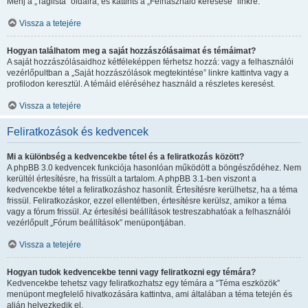
Menj a „Taglista” oldalra, és kattints a „Felhasználó keresése” linkre.
Vissza a tetejére
Hogyan találhatom meg a saját hozzászólásaimat és témáimat?
A saját hozzászólásaidhoz kétféleképpen férhetsz hozzá: vagy a felhasználói
vezérlőpultban a „Saját hozzászólások megtekintése” linkre kattintva vagy a
profilodon keresztül. A témáid eléréséhez használd a részletes keresést.
Vissza a tetejére
Feliratkozások és kedvencek
Mi a különbség a kedvencekbe tétel és a feliratkozás között?
A phpBB 3.0 kedvencek funkciója hasonlóan működött a böngésződéhez. Nem
kerültél értesítésre, ha frissült a tartalom. A phpBB 3.1-ben viszont a
kedvencekbe tétel a feliratkozáshoz hasonlít. Értesítésre kerülhetsz, ha a téma
frissül. Feliratkozáskor, ezzel ellentétben, értesítésre kerülsz, amikor a téma
vagy a fórum frissül. Az értesítési beállítások testreszabhatóak a felhasználói
vezérlőpult „Fórum beállítások” menüpontjában.
Vissza a tetejére
Hogyan tudok kedvencekbe tenni vagy feliratkozni egy témára?
Kedvencekbe tehetsz vagy feliratkozhatsz egy témára a “Téma eszközök”
menüpont megfelelő hivatkozására kattintva, ami általában a téma tetején és
alján helyezkedik el.