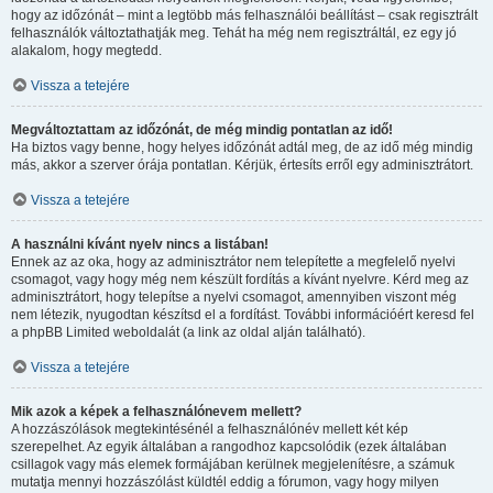
hogy az időzónát – mint a legtöbb más felhasználói beállítást – csak regisztrált
felhasználók változtathatják meg. Tehát ha még nem regisztráltál, ez egy jó
alakalom, hogy megtedd.
Vissza a tetejére
Megváltoztattam az időzónát, de még mindig pontatlan az idő!
Ha biztos vagy benne, hogy helyes időzónát adtál meg, de az idő még mindig
más, akkor a szerver órája pontatlan. Kérjük, értesíts erről egy adminisztrátort.
Vissza a tetejére
A használni kívánt nyelv nincs a listában!
Ennek az az oka, hogy az adminisztrátor nem telepítette a megfelelő nyelvi
csomagot, vagy hogy még nem készült fordítás a kívánt nyelvre. Kérd meg az
adminisztrátort, hogy telepítse a nyelvi csomagot, amennyiben viszont még
nem létezik, nyugodtan készítsd el a fordítást. További információért keresd fel
a phpBB Limited weboldalát (a link az oldal alján található).
Vissza a tetejére
Mik azok a képek a felhasználónevem mellett?
A hozzászólások megtekintésénél a felhasználónév mellett két kép
szerepelhet. Az egyik általában a rangodhoz kapcsolódik (ezek általában
csillagok vagy más elemek formájában kerülnek megjelenítésre, a számuk
mutatja mennyi hozzászólást küldtél eddig a fórumon, vagy hogy milyen