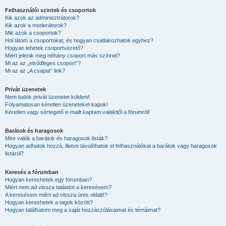
Felhasználói szintek és csoportok
Kik azok az adminisztrátorok?
Kik azok a moderátorok?
Mik azok a csoportok?
Hol látom a csoportokat, és hogyan csatlakozhatok egyhez?
Hogyan lehetek csoportvezető?
Miért jelenik meg néhány csoport más színnel?
Mi az az „elsődleges csoport”?
Mi az az „A csapat” link?
Privát üzenetek
Nem tudok privát üzenetet küldeni!
Folyamatosan kéretlen üzeneteket kapok!
Kéretlen vagy sértegető e-mailt kaptam valakitől a fórumról!
Barátok és haragosok
Mire valók a barátok és haragosok listák?
Hogyan adhatok hozzá, illetve távolíthatok el felhasználókat a barátok vagy haragosok
listáról?
Keresés a fórumban
Hogyan kereshetek egy fórumban?
Miért nem ad vissza találatot a keresésem?
A keresésem miért ad vissza üres oldalt!?
Hogyan kereshetek a tagok között?
Hogyan találhatom meg a saját hozzászólásaimat és témáimat?