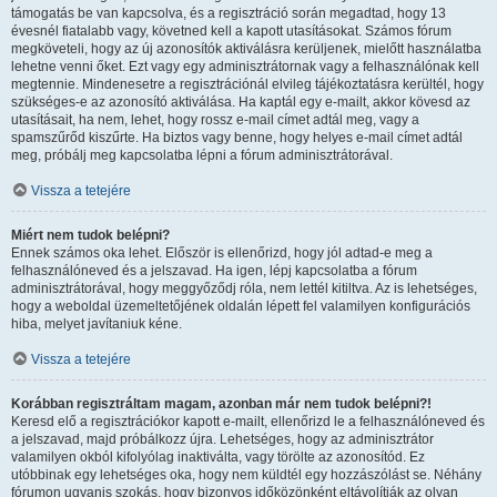
támogatás be van kapcsolva, és a regisztráció során megadtad, hogy 13
évesnél fiatalabb vagy, követned kell a kapott utasításokat. Számos fórum
megköveteli, hogy az új azonosítók aktiválásra kerüljenek, mielőtt használatba
lehetne venni őket. Ezt vagy egy adminisztrátornak vagy a felhasználónak kell
megtennie. Mindenesetre a regisztrációnál elvileg tájékoztatásra kerültél, hogy
szükséges-e az azonosító aktiválása. Ha kaptál egy e-mailt, akkor kövesd az
utasításait, ha nem, lehet, hogy rossz e-mail címet adtál meg, vagy a
spamszűrőd kiszűrte. Ha biztos vagy benne, hogy helyes e-mail címet adtál
meg, próbálj meg kapcsolatba lépni a fórum adminisztrátorával.
Vissza a tetejére
Miért nem tudok belépni?
Ennek számos oka lehet. Először is ellenőrizd, hogy jól adtad-e meg a
felhasználóneved és a jelszavad. Ha igen, lépj kapcsolatba a fórum
adminisztrátorával, hogy meggyőződj róla, nem lettél kitiltva. Az is lehetséges,
hogy a weboldal üzemeltetőjének oldalán lépett fel valamilyen konfigurációs
hiba, melyet javítaniuk kéne.
Vissza a tetejére
Korábban regisztráltam magam, azonban már nem tudok belépni?!
Keresd elő a regisztrációkor kapott e-mailt, ellenőrizd le a felhasználóneved és
a jelszavad, majd próbálkozz újra. Lehetséges, hogy az adminisztrátor
valamilyen okból kifolyólag inaktiválta, vagy törölte az azonosítód. Ez
utóbbinak egy lehetséges oka, hogy nem küldtél egy hozzászólást se. Néhány
fórumon ugyanis szokás, hogy bizonyos időközönként eltávolítják az olyan