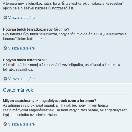
A témára úgy is feliratkozhatsz, ha a “Értesítést kérek új válasz érkezésekor”
opció bejelölésével küldesz új hozzászólást.
Vissza a tetejére
Hogyan tudok feliratkozni egy fórumra?
Egy fórumra úgy tudsz feliratkozni, hogy a fórum oldalán alul a „Feliratkozás a
fórumra” linkre kattintasz.
Vissza a tetejére
Hogyan tudok leiratkozni?
A leiratkozáshoz menj a felhasználói vezérlőpultra, és kövesd a linkeket a
feliratkozásaidhoz.
Vissza a tetejére
Csatolmányok
Milyen csatolmányok engedélyezettek ezen a fórumon?
Az adminisztrátorok saját maguk állíthatják be, hogy milyen típusú
csatolmányokat engedélyeznek. Ha nem vagy biztos benne, mi engedélyezett,
lépj kapcsolatba az adminisztrátorral.
Vissza a tetejére