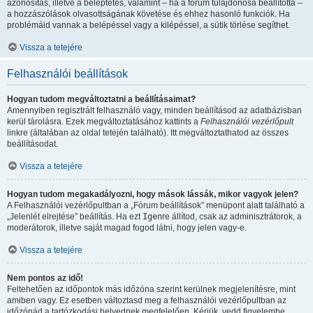
azonosítás, illetve a beléptetés, valamint – ha a fórum tulajdonosa beállította –
a hozzászólások olvasottságának követése és ehhez hasonló funkciók. Ha
problémáid vannak a belépéssel vagy a kilépéssel, a sütik törlése segíthet.
Vissza a tetejére
Felhasználói beállítások
Hogyan tudom megváltoztatni a beállításaimat?
Amennyiben regisztrált felhasználó vagy, minden beállításod az adatbázisban
kerül tárolásra. Ezek megváltoztatásához kattints a
Felhasználói vezérlőpult
linkre (általában az oldal tetején található). Itt megváltoztathatod az összes
beállításodat.
Vissza a tetejére
Hogyan tudom megakadályozni, hogy mások lássák, mikor vagyok jelen?
A Felhasználói vezérlőpultban a „Fórum beállítások” menüpont alatt található a
„Jelenlét elrejtése” beállítás. Ha ezt
Igen
re állítod, csak az adminisztrátorok, a
moderátorok, illetve saját magad fogod látni, hogy jelen vagy-e.
Vissza a tetejére
Nem pontos az idő!
Feltehetően az időpontok más időzóna szerint kerülnek megjelenítésre, mint
amiben vagy. Ez esetben változtasd meg a felhasználói vezérlőpultban az
időzónád a tartózkodási helyednek megfelelően. Kérjük, vedd figyelembe,