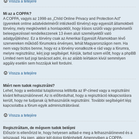
Vissza a tetejére
Mi az a COPPA?
A COPPA, vagyis az 1998-as „Child Online Privacy and Protection Act”
(gyerekek online adatvédelméről intézkedő törvény) egy egyesült államokbeli
törvény, mely megköveteli a honlapoktól, hogy írásos szülői vagy gondviselői
beleegyezéssel rendelkezzenek 13 éven aluli személyektől való
adatgyűjtéshez. Ez a törvény csak az Amerikai Egyesült Államokban lévő
szervereken működő fórumokra érvényes, tehát Magyarországon nem. Ha
nem vagy biztos benne, hogy ez a törvény vonatkozik-e rád vagy a fórumra,
melyre regisztrálsz, kérj jogi segítséget. Kérjük, tartsd szem előtt, hogy a phpBB
Limited nem tud jogi tanácsot adni, és az alább leírtakon kívül semmilyen
aggály esetén sem hozzájuk kell fordulni.
Vissza a tetejére
Miért nem tudok regisztrálni?
Lehet, hogy a weboldal tulajdonosa letiltotta az IP-címed vagy a regisztrálni
kívánt felhasználónevet. Az is előfordulhat, hogy a regisztráció kikapcsolásra
került, hogy ne tudjanak új felhasználók regisztrálni. További segítségért lépj
kapcsolatba a fórum egyik adminisztrátorával.
Vissza a tetejére
Regisztráltam, de mégsem tudok belépni
Először is ellenőrizd le, hogy helyesen adtad-e meg a felhasználóneved és a
jelszavad. Ha igen, akkor két dolog történhetett. Amennyiben a COPPA-