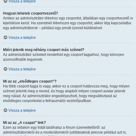
Vissza a tetejére
Hogyan lehetek csoportvezető?
Amikor az adminisztrátor létrehoz egy csoportot, általában egy csoportvezető is
kijelölésre kerül. Ha szeretnél létrehozni egy csoportot, akkor lépj kapcsolatba
egy adminisztrátorral – például egy privát üzenet küldésével.
Vissza a tetejére
Miért jelenik meg néhány csoport más színnel?
Az adminisztrátor színeket rendelhet egy csoport tagjaihoz, hogy könnyen
azonosíthatók legyenek.
Vissza a tetejére
Mi az az „elsődleges csoport”?
Ha több csoport tagja is vagy, akkor ez a csoport határozza meg, hogy milyen
színnel jelenik meg a neved, és hogy alapból milyen csoport avatar jelenik
meg nálad. Az adminisztrátor engedélyezheti, hogy megváltoztasd az
elsődleges csoportodat a felhasználói vezérlőpultban.
Vissza a tetejére
Mi az az „A csapat” link?
Ezen az oldalon egy listát találhatsz a fórum üzemeltetőiről: az
adminisztrátorokról és a moderátorokról (utóbbiaknál jelezve például azt is,