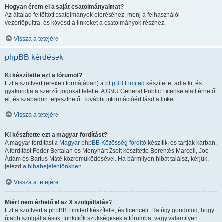
Hogyan érem el a saját csatolmányaimat?
Az általad feltöltött csatolmányok eléréséhez, menj a felhasználói
vezérlőpultra, és kövesd a linkeket a csatolmányok részhez.
Vissza a tetejére
phpBB kérdések
Ki készítette ezt a fórumot?
Ezt a szoftvert (eredeti formájában) a
phpBB Limited
készítette, adta ki, és
gyakorolja a szerzői jogokat felette. A GNU General Public License alatt érhető
el, és szabadon terjeszthető. További információért lásd a linket.
Vissza a tetejére
Ki készítette ezt a magyar fordítást?
A magyar fordítást a
Magyar phpBB Közösség
fordító
készítik, és tartják karban.
A fordítást Fodor Bertalan és Menyhárt Zsolt készítette Berentés Marcell, Joó
Ádám és Bartus Máté közreműködésével. Ha bármilyen hibát találsz, kérjük,
jelezd a
hibabejelentőnkben
.
Vissza a tetejére
Miért nem érhető el az X szolgáltatás?
Ezt a szoftvert a phpBB Limited készítette, és licenceli. Ha úgy gondolod, hogy
újabb szolgáltatások, funkciók szükségesek a fórumba, vagy valamilyen