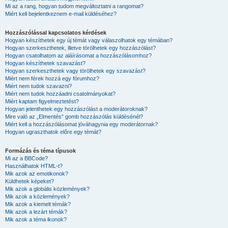
Mi az a rang, hogyan tudom megváltoztatni a rangomat?
Miért kell bejelentkeznem e-mail küldéséhez?
Hozzászólással kapcsolatos kérdések
Hogyan készíthetek egy új témát vagy válaszolhatok egy témában?
Hogyan szerkeszthetek, illetve törölhetek egy hozzászólást?
Hogyan csatolhatom az aláírásomat a hozzászólásomhoz?
Hogyan készíthetek szavazást?
Hogyan szerkeszthetek vagy törölhetek egy szavazást?
Miért nem férek hozzá egy fórumhoz?
Miért nem tudok szavazni?
Miért nem tudok hozzáadni csatolmányokat?
Miért kaptam figyelmeztetést?
Hogyan jelenthetek egy hozzászólást a moderátoroknak?
Mire való az „Elmentés” gomb hozzászólás küldésénél?
Miért kell a hozzászólásomat jóváhagynia egy moderátornak?
Hogyan ugraszthatok előre egy témát?
Formázás és téma típusok
Mi az a BBCode?
Használhatok HTML-t?
Mik azok az emotikonok?
Küldhetek képeket?
Mik azok a globális közlemények?
Mik azok a közlemények?
Mik azok a kiemelt témák?
Mik azok a lezárt témák?
Mik azok a téma ikonok?