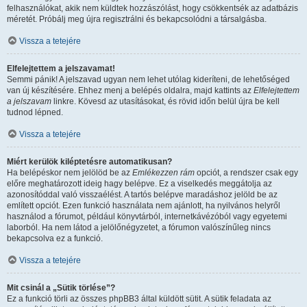
felhasználókat, akik nem küldtek hozzászólást, hogy csökkentsék az adatbázis
méretét. Próbálj meg újra regisztrálni és bekapcsolódni a társalgásba.
Vissza a tetejére
Elfelejtettem a jelszavamat!
Semmi pánik! A jelszavad ugyan nem lehet utólag kideríteni, de lehetőséged
van új készítésére. Ehhez menj a belépés oldalra, majd kattints az
Elfelejtettem
a jelszavam
linkre. Kövesd az utasításokat, és rövid időn belül újra be kell
tudnod lépned.
Vissza a tetejére
Miért kerülök kiléptetésre automatikusan?
Ha belépéskor nem jelölöd be az
Emlékezzen rám
opciót, a rendszer csak egy
előre meghatározott ideig hagy belépve. Ez a viselkedés meggátolja az
azonosítóddal való visszaélést. A tartós belépve maradáshoz jelöld be az
említett opciót. Ezen funkció használata nem ajánlott, ha nyilvános helyről
használod a fórumot, például könyvtárból, internetkávézóból vagy egyetemi
laborból. Ha nem látod a jelölőnégyzetet, a fórumon valószínűleg nincs
bekapcsolva ez a funkció.
Vissza a tetejére
Mit csinál a „Sütik törlése”?
Ez a funkció törli az összes phpBB3 által küldött sütit. A sütik feladata az