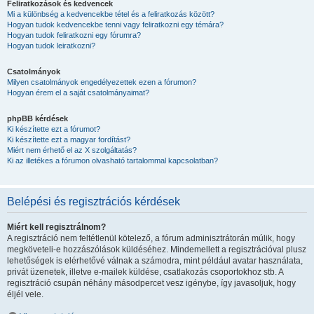
Feliratkozások és kedvencek
Mi a különbség a kedvencekbe tétel és a feliratkozás között?
Hogyan tudok kedvencekbe tenni vagy feliratkozni egy témára?
Hogyan tudok feliratkozni egy fórumra?
Hogyan tudok leiratkozni?
Csatolmányok
Milyen csatolmányok engedélyezettek ezen a fórumon?
Hogyan érem el a saját csatolmányaimat?
phpBB kérdések
Ki készítette ezt a fórumot?
Ki készítette ezt a magyar fordítást?
Miért nem érhető el az X szolgáltatás?
Ki az illetékes a fórumon olvasható tartalommal kapcsolatban?
Belépési és regisztrációs kérdések
Miért kell regisztrálnom?
A regisztráció nem feltétlenül kötelező, a fórum adminisztrátorán múlik, hogy
megköveteli-e hozzászólások küldéséhez. Mindemellett a regisztrációval plusz
lehetőségek is elérhetővé válnak a számodra, mint például avatar használata,
privát üzenetek, illetve e-mailek küldése, csatlakozás csoportokhoz stb. A
regisztráció csupán néhány másodpercet vesz igénybe, így javasoljuk, hogy
éljél vele.