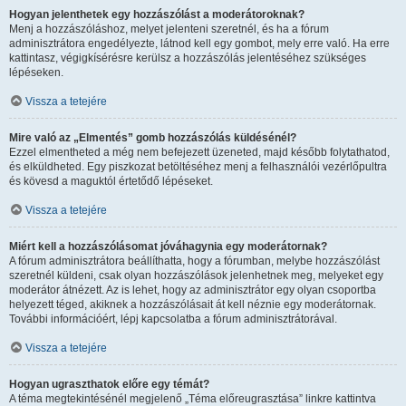
Hogyan jelenthetek egy hozzászólást a moderátoroknak?
Menj a hozzászóláshoz, melyet jelenteni szeretnél, és ha a fórum
adminisztrátora engedélyezte, látnod kell egy gombot, mely erre való. Ha erre
kattintasz, végigkísérésre kerülsz a hozzászólás jelentéséhez szükséges
lépéseken.
Vissza a tetejére
Mire való az „Elmentés” gomb hozzászólás küldésénél?
Ezzel elmentheted a még nem befejezett üzeneted, majd később folytathatod,
és elküldheted. Egy piszkozat betöltéséhez menj a felhasználói vezérlőpultra
és kövesd a maguktól értetődő lépéseket.
Vissza a tetejére
Miért kell a hozzászólásomat jóváhagynia egy moderátornak?
A fórum adminisztrátora beállíthatta, hogy a fórumban, melybe hozzászólást
szeretnél küldeni, csak olyan hozzászólások jelenhetnek meg, melyeket egy
moderátor átnézett. Az is lehet, hogy az adminisztrátor egy olyan csoportba
helyezett téged, akiknek a hozzászólásait át kell néznie egy moderátornak.
További információért, lépj kapcsolatba a fórum adminisztrátorával.
Vissza a tetejére
Hogyan ugraszthatok előre egy témát?
A téma megtekintésénél megjelenő „Téma előreugrasztása” linkre kattintva