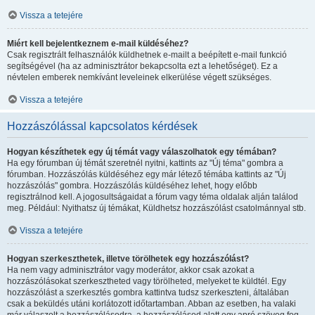
Vissza a tetejére
Miért kell bejelentkeznem e-mail küldéséhez?
Csak regisztrált felhasználók küldhetnek e-mailt a beépített e-mail funkció
segítségével (ha az adminisztrátor bekapcsolta ezt a lehetőséget). Ez a
névtelen emberek nemkívánt leveleinek elkerülése végett szükséges.
Vissza a tetejére
Hozzászólással kapcsolatos kérdések
Hogyan készíthetek egy új témát vagy válaszolhatok egy témában?
Ha egy fórumban új témát szeretnél nyitni, kattints az "Új téma" gombra a
fórumban. Hozzászólás küldéséhez egy már létező témába kattints az "Új
hozzászólás" gombra. Hozzászólás küldéséhez lehet, hogy előbb
regisztrálnod kell. A jogosultságaidat a fórum vagy téma oldalak alján találod
meg. Például: Nyithatsz új témákat, Küldhetsz hozzászólást csatolmánnyal stb.
Vissza a tetejére
Hogyan szerkeszthetek, illetve törölhetek egy hozzászólást?
Ha nem vagy adminisztrátor vagy moderátor, akkor csak azokat a
hozzászólásokat szerkesztheted vagy törölheted, melyeket te küldtél. Egy
hozzászólást a szerkesztés gombra kattintva tudsz szerkeszteni, általában
csak a beküldés utáni korlátozott időtartamban. Abban az esetben, ha valaki