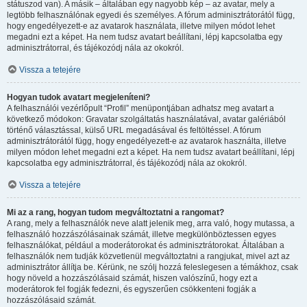
státuszod van). A másik – általában egy nagyobb kép – az avatar, mely a
legtöbb felhasználónak egyedi és személyes. A fórum adminisztrátorától függ,
hogy engedélyezett-e az avatarok használata, illetve milyen módot lehet
megadni ezt a képet. Ha nem tudsz avatart beállítani, lépj kapcsolatba egy
adminisztrátorral, és tájékozódj nála az okokról.
Vissza a tetejére
Hogyan tudok avatart megjeleníteni?
A felhasználói vezérlőpult “Profil” menüpontjában adhatsz meg avatart a
következő módokon: Gravatar szolgáltatás használatával, avatar galériából
történő választással, külső URL megadásával és feltöltéssel. A fórum
adminisztrátorától függ, hogy engedélyezett-e az avatarok használta, illetve
milyen módon lehet megadni ezt a képet. Ha nem tudsz avatart beállítani, lépj
kapcsolatba egy adminisztrátorral, és tájékozódj nála az okokról.
Vissza a tetejére
Mi az a rang, hogyan tudom megváltoztatni a rangomat?
A rang, mely a felhasználók neve alatt jelenik meg, arra való, hogy mutassa, a
felhasználó hozzászólásainak számát, illetve megkülönböztessen egyes
felhasználókat, például a moderátorokat és adminisztrátorokat. Általában a
felhasználók nem tudják közvetlenül megváltoztatni a rangjukat, mivel azt az
adminisztrátor állítja be. Kérünk, ne szólj hozzá feleslegesen a témákhoz, csak
hogy növeld a hozzászólásaid számát, hiszen valószínű, hogy ezt a
moderátorok fel fogják fedezni, és egyszerűen csökkenteni fogják a
hozzászólásaid számát.