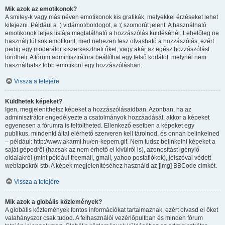
Mik azok az emotikonok?
A smiley-k vagy más néven emotikonok kis grafikák, melyekkel érzéseket lehet
kifejezni. Például a :) vidámot/boldogot, a :( szomorút jelent. A használható
emotikonok teljes listája megtalálható a hozzászólás küldésénél. Lehetőleg ne
használj túl sok emotikont, mert nehezen lesz olvasható a hozzászólás, ezért
pedig egy moderátor kiszerkesztheti őket, vagy akár az egész hozzászólást
törölheti. A fórum adminisztrátora beállíthat egy felső korlátot, melynél nem
használhatsz több emotikont egy hozzászólásban.
Vissza a tetejére
Küldhetek képeket?
Igen, megjeleníthetsz képeket a hozzászólásaidban. Azonban, ha az
adminisztrátor engedélyezte a csatolmányok hozzáadását, akkor a képeket
egyenesen a fórumra is feltöltheted. Ellenkező esetben a képeket egy
publikus, mindenki által elérhető szerveren kell tárolnod, és onnan belinkelned
– például: http://www.akarmi.hu/en-kepem.gif. Nem tudsz belinkelni képeket a
saját gépedről (hacsak az nem érhető el kívülről is), azonosítást igénylő
oldalakról (mint például freemail, gmail, yahoo postafiókok), jelszóval védett
weblapokról stb. A képek megjelenítéséhez használd az [img] BBCode címkét.
Vissza a tetejére
Mik azok a globális közlemények?
A globális közlemények fontos információkat tartalmaznak, ezért olvasd el őket
valahányszor csak tudod. A felhasználói vezérlőpultban és minden fórum