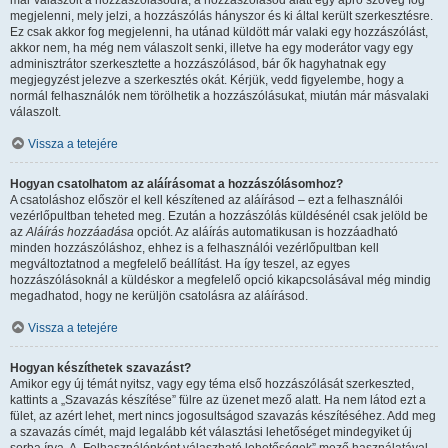
már válaszolt a hozzászólásodra, a hozzászólásod alatt egy apró szöveg fog
megjelenni, mely jelzi, a hozzászólás hányszor és ki által került szerkesztésre.
Ez csak akkor fog megjelenni, ha utánad küldött már valaki egy hozzászólást,
akkor nem, ha még nem válaszolt senki, illetve ha egy moderátor vagy egy
adminisztrátor szerkesztette a hozzászólásod, bár ők hagyhatnak egy
megjegyzést jelezve a szerkesztés okát. Kérjük, vedd figyelembe, hogy a
normál felhasználók nem törölhetik a hozzászólásukat, miután már másvalaki
válaszolt.
Vissza a tetejére
Hogyan csatolhatom az aláírásomat a hozzászólásomhoz?
A csatoláshoz először el kell készítened az aláírásod – ezt a felhasználói
vezérlőpultban teheted meg. Ezután a hozzászólás küldésénél csak jelöld be
az
Aláírás hozzáadása
opciót. Az aláírás automatikusan is hozzáadható
minden hozzászóláshoz, ehhez is a felhasználói vezérlőpultban kell
megváltoztatnod a megfelelő beállítást. Ha így teszel, az egyes
hozzászólásoknál a küldéskor a megfelelő opció kikapcsolásával még mindig
megadhatod, hogy ne kerüljön csatolásra az aláírásod.
Vissza a tetejére
Hogyan készíthetek szavazást?
Amikor egy új témát nyitsz, vagy egy téma első hozzászólását szerkeszted,
kattints a „Szavazás készítése” fülre az üzenet mező alatt. Ha nem látod ezt a
fület, az azért lehet, mert nincs jogosultságod szavazás készítéséhez. Add meg
a szavazás címét, majd legalább két választási lehetőséget mindegyiket új