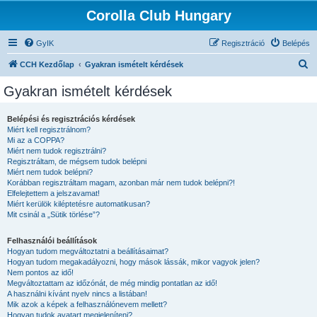
Corolla Club Hungary
GyIK
Regisztráció
Belépés
K
CCH Kezdőlap
Gyakran ismételt kérdések
e
Gyakran ismételt kérdések
r
e
Belépési és regisztrációs kérdések
Miért kell regisztrálnom?
s
Mi az a COPPA?
é
Miért nem tudok regisztrálni?
Regisztráltam, de mégsem tudok belépni
s
Miért nem tudok belépni?
Korábban regisztráltam magam, azonban már nem tudok belépni?!
Elfelejtettem a jelszavamat!
Miért kerülök kiléptetésre automatikusan?
Mit csinál a „Sütik törlése”?
Felhasználói beállítások
Hogyan tudom megváltoztatni a beállításaimat?
Hogyan tudom megakadályozni, hogy mások lássák, mikor vagyok jelen?
Nem pontos az idő!
Megváltoztattam az időzónát, de még mindig pontatlan az idő!
A használni kívánt nyelv nincs a listában!
Mik azok a képek a felhasználónevem mellett?
Hogyan tudok avatart megjeleníteni?