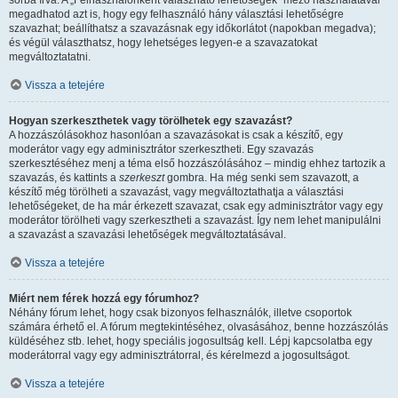
sorba írva. A „Felhasználónként válaszható lehetőségek” mező használatával
megadhatod azt is, hogy egy felhasználó hány választási lehetőségre
szavazhat; beállíthatsz a szavazásnak egy időkorlátot (napokban megadva);
és végül választhatsz, hogy lehetséges legyen-e a szavazatokat
megváltoztatatni.
Vissza a tetejére
Hogyan szerkeszthetek vagy törölhetek egy szavazást?
A hozzászólásokhoz hasonlóan a szavazásokat is csak a készítő, egy
moderátor vagy egy adminisztrátor szerkesztheti. Egy szavazás
szerkesztéséhez menj a téma első hozzászólásához – mindig ehhez tartozik a
szavazás, és kattints a
szerkeszt
gombra. Ha még senki sem szavazott, a
készítő még törölheti a szavazást, vagy megváltoztathatja a választási
lehetőségeket, de ha már érkezett szavazat, csak egy adminisztrátor vagy egy
moderátor törölheti vagy szerkesztheti a szavazást. Így nem lehet manipulálni
a szavazást a szavazási lehetőségek megváltoztatásával.
Vissza a tetejére
Miért nem férek hozzá egy fórumhoz?
Néhány fórum lehet, hogy csak bizonyos felhasználók, illetve csoportok
számára érhető el. A fórum megtekintéséhez, olvasásához, benne hozzászólás
küldéséhez stb. lehet, hogy speciális jogosultság kell. Lépj kapcsolatba egy
moderátorral vagy egy adminisztrátorral, és kérelmezd a jogosultságot.
Vissza a tetejére