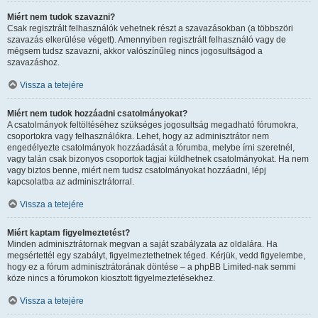
Miért nem tudok szavazni?
Csak regisztrált felhasználók vehetnek részt a szavazásokban (a többszöri
szavazás elkerülése végett). Amennyiben regisztrált felhasználó vagy de
mégsem tudsz szavazni, akkor valószínűleg nincs jogosultságod a
szavazáshoz.
Vissza a tetejére
Miért nem tudok hozzáadni csatolmányokat?
A csatolmányok feltöltéséhez szükséges jogosultság megadható fórumokra,
csoportokra vagy felhasználókra. Lehet, hogy az adminisztrátor nem
engedélyezte csatolmányok hozzáadását a fórumba, melybe írni szeretnél,
vagy talán csak bizonyos csoportok tagjai küldhetnek csatolmányokat. Ha nem
vagy biztos benne, miért nem tudsz csatolmányokat hozzáadni, lépj
kapcsolatba az adminisztrátorral.
Vissza a tetejére
Miért kaptam figyelmeztetést?
Minden adminisztrátornak megvan a saját szabályzata az oldalára. Ha
megsértettél egy szabályt, figyelmeztethetnek téged. Kérjük, vedd figyelembe,
hogy ez a fórum adminisztrátorának döntése – a phpBB Limited-nak semmi
köze nincs a fórumokon kiosztott figyelmeztetésekhez.
Vissza a tetejére