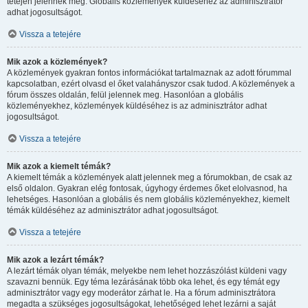
tetején jelennek meg. Globális közlemények küldéséhez az adminisztrátor
adhat jogosultságot.
Vissza a tetejére
Mik azok a közlemények?
A közlemények gyakran fontos információkat tartalmaznak az adott fórummal
kapcsolatban, ezért olvasd el őket valahányszor csak tudod. A közlemények a
fórum összes oldalán, felül jelennek meg. Hasonlóan a globális
közleményekhez, közlemények küldéséhez is az adminisztrátor adhat
jogosultságot.
Vissza a tetejére
Mik azok a kiemelt témák?
A kiemelt témák a közlemények alatt jelennek meg a fórumokban, de csak az
első oldalon. Gyakran elég fontosak, úgyhogy érdemes őket elolvasnod, ha
lehetséges. Hasonlóan a globális és nem globális közleményekhez, kiemelt
témák küldéséhez az adminisztrátor adhat jogosultságot.
Vissza a tetejére
Mik azok a lezárt témák?
A lezárt témák olyan témák, melyekbe nem lehet hozzászólást küldeni vagy
szavazni bennük. Egy téma lezárásának több oka lehet, és egy témát egy
adminisztrátor vagy egy moderátor zárhat le. Ha a fórum adminisztrátora
megadta a szükséges jogosultságokat, lehetőséged lehet lezárni a saját