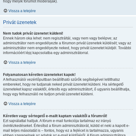
hogy melyik fórumot moderálják).
Vissza a tetejére
Privát üzenetek
Nem tudok privát üzenetet küldeni!
Ennek három oka lehet: nem regisztráltál, vagy nem vagy belépve; az
adminisztrátor nem engedélyezte a fórumon privát üzenetek küldését; vagy az
adminisztrátor nem engedélyezte neked, hogy privát üzenetet küldjél. További
információért lépj kapcsolatba egy adminisztrátorral.
Vissza a tetejére
Folyamatosan kéretlen üzeneteket kapok!
A felhasználói vezérlőpultban beállítható szűrők segítségével letilthatsz
embereket, hogy ne tudjanak neked privát üzenetet küldeni. Ha sértegető
üzeneteket kapsz valakitől, értesíts egy adminisztrátort, ő ugyanis beállíthatja,
hogy egy felhasználó ne tudjon privát üzenetet küldeni.
Vissza a tetejére
Kéretlen vagy sértegető e-mailt kaptam valakitől a fórumról!
Ezt sajnálattal halljuk. A fórum e-mail funkciója tartalmaz ez irányú
óvintézkedéseket. Értesítsd a fórum adminisztrátorát, küldd el neki a kapott e-
mail teljes másolatát is – fontos, hogy ez a fejlécet is tartalmazza, ugyanis
ebben szerepelnek az adatok az e-mail küldőjéről. A fórum adminisztrátora