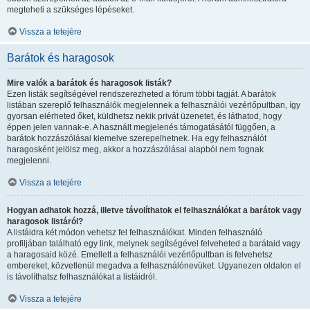
megteheti a szükséges lépéseket.
Vissza a tetejére
Barátok és haragosok
Mire valók a barátok és haragosok listák?
Ezen listák segítségével rendszerezheted a fórum többi tagját. A barátok
listában szereplő felhasználók megjelennek a felhasználói vezérlőpultban, így
gyorsan elérheted őket, küldhetsz nekik privát üzenetet, és láthatod, hogy
éppen jelen vannak-e. A használt megjelenés támogatásától függően, a
barátok hozzászólásai kiemelve szerepelhetnek. Ha egy felhasználót
haragosként jelölsz meg, akkor a hozzászólásai alapból nem fognak
megjelenni.
Vissza a tetejére
Hogyan adhatok hozzá, illetve távolíthatok el felhasználókat a barátok vagy
haragosok listáról?
A listáidra két módon vehetsz fel felhasználókat. Minden felhasználó
profiljában található egy link, melynek segítségével felveheted a barátaid vagy
a haragosaid közé. Emellett a felhasználói vezérlőpultban is felvehetsz
embereket, közvetlenül megadva a felhasználónevüket. Ugyanezen oldalon el
is távolíthatsz felhasználókat a listáidról.
Vissza a tetejére