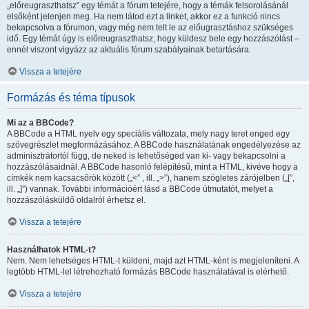
„előreugraszthatsz” egy témát a fórum tetejére, hogy a témák felsorolásánál
elsőként jelenjen meg. Ha nem látod ezt a linket, akkor ez a funkció nincs
bekapcsolva a fórumon, vagy még nem telt le az előugrasztáshoz szükséges
idő. Egy témát úgy is előreugraszthatsz, hogy küldesz bele egy hozzászólást –
ennél viszont vigyázz az aktuális fórum szabályainak betartására.
Vissza a tetejére
Formázás és téma típusok
Mi az a BBCode?
A BBCode a HTML nyelv egy speciális változata, mely nagy teret enged egy
szövegrészlet megformázásához. A BBCode használatának engedélyezése az
adminisztrátortól függ, de neked is lehetőséged van ki- vagy bekapcsolni a
hozzászólásaidnál. A BBCode hasonló felépítésű, mint a HTML, kivéve hogy a
címkék nem kacsacsőrök között („<” , ill. „>”), hanem szögletes zárójelben („[”,
ill. „]”) vannak. További információért lásd a BBCode útmutatót, melyet a
hozzászólásküldő oldalról érhetsz el.
Vissza a tetejére
Használhatok HTML-t?
Nem. Nem lehetséges HTML-t küldeni, majd azt HTML-ként is megjeleníteni. A
legtöbb HTML-lel létrehozható formázás BBCode használatával is elérhető.
Vissza a tetejére