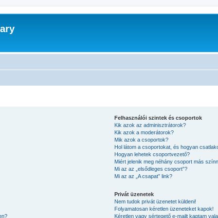
ary
Felhasználói szintek és csoportok
Kik azok az adminisztrátorok?
Kik azok a moderátorok?
Mik azok a csoportok?
Hol látom a csoportokat, és hogyan csatla
Hogyan lehetek csoportvezető?
Miért jelenik meg néhány csoport más szín
Mi az az „elsődleges csoport”?
Mi az az „A csapat” link?
Privát üzenetek
Nem tudok privát üzenetet küldeni!
Folyamatosan kéretlen üzeneteket kapok!
en?
Kéretlen vagy sértegető e-mailt kaptam valak