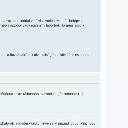
a az azonosítóddal való visszaélést. A tartós belépve
ternetkávézóból vagy egyetemi laborból. Ha nem látod a
llította – a hozzászólások olvasottságának követése és ehhez
zérlőpult
linkre (általában az oldal tetején található). Itt
sztrátorok, a moderátorok, illetve saját magad fogod látni, hogy