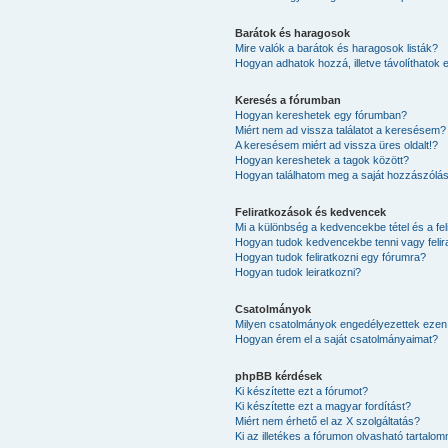
Barátok és haragosok
Mire valók a barátok és haragosok listák?
Hogyan adhatok hozzá, illetve távolíthatok 
Keresés a fórumban
Hogyan kereshetek egy fórumban?
Miért nem ad vissza találatot a keresésem?
A keresésem miért ad vissza üres oldalt!?
Hogyan kereshetek a tagok között?
Hogyan találhatom meg a saját hozzászólá
Feliratkozások és kedvencek
Mi a különbség a kedvencekbe tétel és a fel
Hogyan tudok kedvencekbe tenni vagy felir
Hogyan tudok feliratkozni egy fórumra?
Hogyan tudok leiratkozni?
Csatolmányok
Milyen csatolmányok engedélyezettek ezen
Hogyan érem el a saját csatolmányaimat?
phpBB kérdések
Ki készítette ezt a fórumot?
Ki készítette ezt a magyar fordítást?
Miért nem érhető el az X szolgáltatás?
Ki az illetékes a fórumon olvasható tartalo