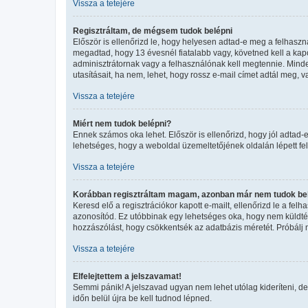
Vissza a tetejére
Regisztráltam, de mégsem tudok belépni
Először is ellenőrizd le, hogy helyesen adtad-e meg a felhasz
megadtad, hogy 13 évesnél fiatalabb vagy, követned kell a kapo
adminisztrátornak vagy a felhasználónak kell megtennie. Minden
utasításait, ha nem, lehet, hogy rossz e-mail címet adtál meg,
Vissza a tetejére
Miért nem tudok belépni?
Ennek számos oka lehet. Először is ellenőrizd, hogy jól adtad-e
lehetséges, hogy a weboldal üzemeltetőjének oldalán lépett fel
Vissza a tetejére
Korábban regisztráltam magam, azonban már nem tudok bel
Keresd elő a regisztrációkor kapott e-mailt, ellenőrizd le a fel
azonosítód. Ez utóbbinak egy lehetséges oka, hogy nem küldtél
hozzászólást, hogy csökkentsék az adatbázis méretét. Próbálj m
Vissza a tetejére
Elfelejtettem a jelszavamat!
Semmi pánik! A jelszavad ugyan nem lehet utólag kideríteni, de
időn belül újra be kell tudnod lépned.