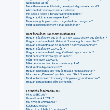
Nem pontos az idő!
Megváltoztattam az időzónát, de még mindig pontatlan az idő!
A használni kívánt nyelv nincs a listában!
Mik azok a képek a felhasználónevem mellett?
Hogyan tudok avatart megjeleníteni?
Mi az a rang, hogyan tudom megváltoztatni a rangomat?
Miért kell bejelentkeznem e-mail küldéséhez?
Hozzászólással kapcsolatos kérdések
Hogyan készíthetek egy új témát vagy válaszolhatok egy témában?
Hogyan szerkeszthetek, illetve törölhetek egy hozzászólást?
Hogyan csatolhatom az aláírásomat a hozzászólásomhoz?
Hogyan készíthetek szavazást?
Hogyan szerkeszthetek vagy törölhetek egy szavazást?
Miért nem férek hozzá egy fórumhoz?
Miért nem tudok szavazni?
Miért nem tudok hozzáadni csatolmányokat?
Miért kaptam figyelmeztetést?
Hogyan jelenthetek egy hozzászólást a moderátoroknak?
Mire való az „Elmentés” gomb hozzászólás küldésénél?
Miért kell a hozzászólásomat jóváhagynia egy moderátornak?
Hogyan ugraszthatok előre egy témát?
Formázás és téma típusok
Mi az a BBCode?
Használhatok HTML-t?
Mik azok az emotikonok?
Küldhetek képeket?
Mik azok a globális közlemények?