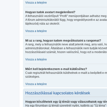
Vissza a tetejére
Hogyan tudok avatart megjeleníteni?
A felhasználói vezérlőpult “Profil” menüpontjában adhatsz meg 
A fórum adminisztrátorától függ, hogy engedélyezett-e az avatar
tájékozódj nála az okokról.
Vissza a tetejére
Mi az a rang, hogyan tudom megváltoztatni a rangomat?
A rang, mely a felhasználók neve alatt jelenik meg, arra való
adminisztrátorokat. Általában a felhasználók nem tudják közvetl
hozzászólásaid számát, hiszen valószínű, hogy ezt a moderátor
Vissza a tetejére
Miért kell bejelentkeznem e-mail küldéséhez?
Csak regisztrált felhasználók küldhetnek e-mailt a beépített e-
szükséges.
Vissza a tetejére
Hozzászólással kapcsolatos kérdések
Hogyan készíthetek egy új témát vagy válaszolhatok egy t
Ha egy fórumban új témát szeretnél nyitni, kattints az "Új té