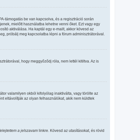
PA-támogatás be van kapcsolva, és a regisztráció során
jenek, mielőtt használatba lehetne venni őket. Ezt vagy egy
osító aktiválása. Ha kaptál egy e-mailt, akkor kövesd az
meg, próbálj meg kapcsolatba lépni a fórum adminisztrátorával.
rátorával, hogy meggyőződj róla, nem lettél kitiltva. Az is
or valamilyen okból kifolyólag inaktiválta, vagy törölte az
eltávolítják az olyan felhasználókat, akik nem küldtek
felejtettem a jelszavam
linkre. Kövesd az utasításokat, és rövid