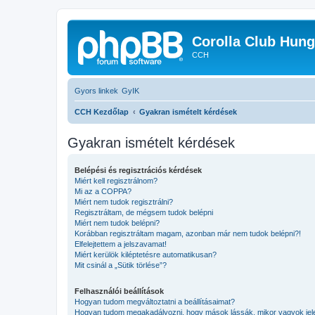
Corolla Club Hung
CCH
Gyors linkek
GyIK
CCH Kezdőlap
Gyakran ismételt kérdések
Gyakran ismételt kérdések
Belépési és regisztrációs kérdések
Miért kell regisztrálnom?
Mi az a COPPA?
Miért nem tudok regisztrálni?
Regisztráltam, de mégsem tudok belépni
Miért nem tudok belépni?
Korábban regisztráltam magam, azonban már nem tudok belépni?!
Elfelejtettem a jelszavamat!
Miért kerülök kiléptetésre automatikusan?
Mit csinál a „Sütik törlése”?
Felhasználói beállítások
Hogyan tudom megváltoztatni a beállításaimat?
Hogyan tudom megakadályozni, hogy mások lássák, mikor vagyok jel