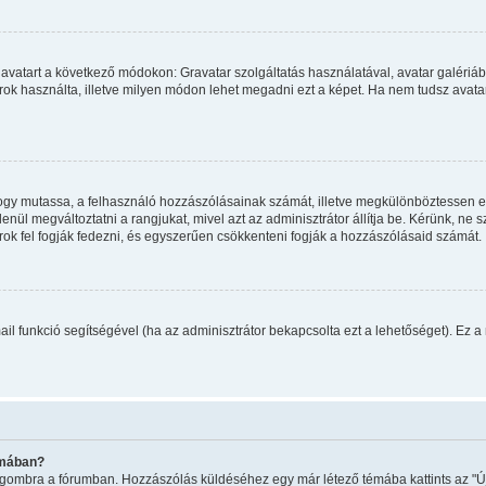
avatart a következő módokon: Gravatar szolgáltatás használatával, avatar galériáb
ok használta, illetve milyen módon lehet megadni ezt a képet. Ha nem tudsz avatart 
, hogy mutassa, a felhasználó hozzászólásainak számát, illetve megkülönböztessen 
enül megváltoztatni a rangjukat, mivel azt az adminisztrátor állítja be. Kérünk, ne
ok fel fogják fedezni, és egyszerűen csökkenteni fogják a hozzászólásaid számát.
mail funkció segítségével (ha az adminisztrátor bekapcsolta ezt a lehetőséget). Ez
émában?
ma" gombra a fórumban. Hozzászólás küldéséhez egy már létező témába kattints az 