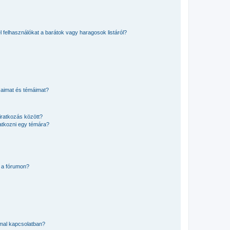
el felhasználókat a barátok vagy haragosok listáról?
saimat és témáimat?
iratkozás között?
atkozni egy témára?
 a fórumon?
mmal kapcsolatban?