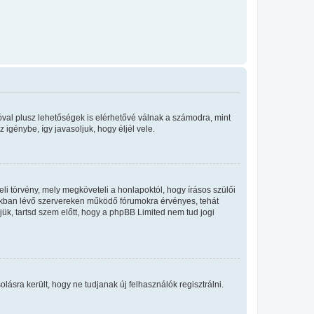
óval plusz lehetőségek is elérhetővé válnak a számodra, mint
igénybe, így javasoljuk, hogy éljél vele.
i törvény, mely megköveteli a honlapoktól, hogy írásos szülői
okban lévő szervereken működő fórumokra érvényes, tehát
ük, tartsd szem előtt, hogy a phpBB Limited nem tud jogi
olásra került, hogy ne tudjanak új felhasználók regisztrálni.