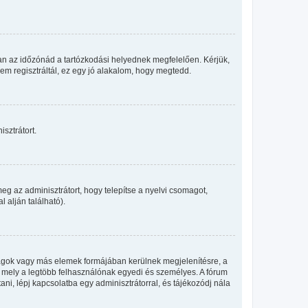
an az időzónád a tartózkodási helyednek megfelelően. Kérjük,
nem regisztráltál, ez egy jó alakalom, hogy megtedd.
sztrátort.
eg az adminisztrátort, hogy telepítse a nyelvi csomagot,
 alján található).
llagok vagy más elemek formájában kerülnek megjelenítésre, a
, mely a legtöbb felhasználónak egyedi és személyes. A fórum
ani, lépj kapcsolatba egy adminisztrátorral, és tájékozódj nála