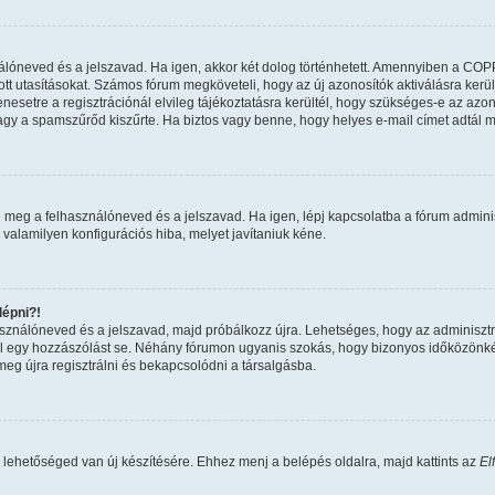
nálóneved és a jelszavad. Ha igen, akkor két dolog történhetett. Amennyiben a COP
tt utasításokat. Számos fórum megköveteli, hogy az új azonosítók aktiválásra kerül
esetre a regisztrációnál elvileg tájékoztatásra kerültél, hogy szükséges-e az azon
 vagy a spamszűrőd kiszűrte. Ha biztos vagy benne, hogy helyes e-mail címet adtál 
 meg a felhasználóneved és a jelszavad. Ha igen, lépj kapcsolatba a fórum adminiszt
 valamilyen konfigurációs hiba, melyet javítaniuk kéne.
épni?!
használóneved és a jelszavad, majd próbálkozz újra. Lehetséges, hogy az adminisztrát
 egy hozzászólást se. Néhány fórumon ugyanis szokás, hogy bizonyos időközönként 
eg újra regisztrálni és bekapcsolódni a társalgásba.
 lehetőséged van új készítésére. Ehhez menj a belépés oldalra, majd kattints az
El