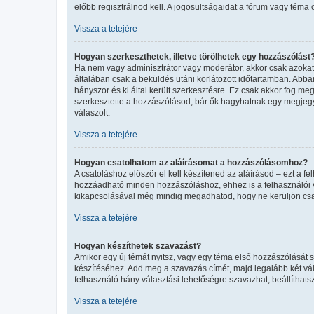
előbb regisztrálnod kell. A jogosultságaidat a fórum vagy téma 
Vissza a tetejére
Hogyan szerkeszthetek, illetve törölhetek egy hozzászólást
Ha nem vagy adminisztrátor vagy moderátor, akkor csak azokat 
általában csak a beküldés utáni korlátozott időtartamban. Abba
hányszor és ki által került szerkesztésre. Ez csak akkor fog m
szerkesztette a hozzászólásod, bár ők hagyhatnak egy megjegyz
válaszolt.
Vissza a tetejére
Hogyan csatolhatom az aláírásomat a hozzászólásomhoz?
A csatoláshoz először el kell készítened az aláírásod – ezt a 
hozzáadható minden hozzászóláshoz, ehhez is a felhasználói ve
kikapcsolásával még mindig megadhatod, hogy ne kerüljön csat
Vissza a tetejére
Hogyan készíthetek szavazást?
Amikor egy új témát nyitsz, vagy egy téma első hozzászólását sz
készítéséhez. Add meg a szavazás címét, majd legalább két vál
felhasználó hány választási lehetőségre szavazhat; beállíthat
Vissza a tetejére