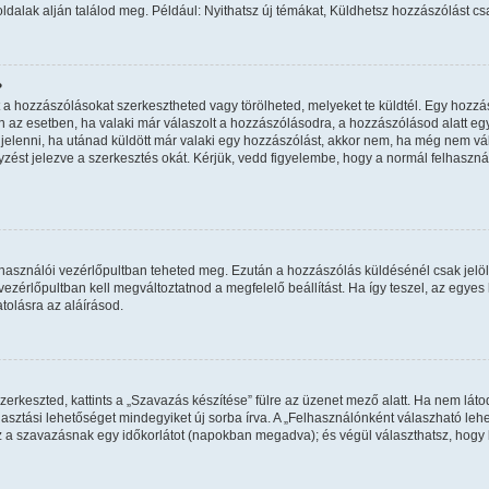
oldalak alján találod meg. Például: Nyithatsz új témákat, Küldhetsz hozzászólást cs
?
a hozzászólásokat szerkesztheted vagy törölheted, melyeket te küldtél. Egy hozzás
n az esetben, ha valaki már válaszolt a hozzászólásodra, a hozzászólásod alatt eg
egjelenni, ha utánad küldött már valaki egy hozzászólást, akkor nem, ha még nem vál
ést jelezve a szerkesztés okát. Kérjük, vedd figyelembe, hogy a normál felhaszn
felhasználói vezérlőpultban teheted meg. Ezután a hozzászólás küldésénél csak jelö
zérlőpultban kell megváltoztatnod a megfelelő beállítást. Ha így teszel, az egye
olásra az aláírásod.
erkeszted, kattints a „Szavazás készítése” fülre az üzenet mező alatt. Ha nem látod
asztási lehetőséget mindegyiket új sorba írva. A „Felhasználónként válaszható l
sz a szavazásnak egy időkorlátot (napokban megadva); és végül választhatsz, hogy 