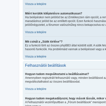
Vissza a tetejére
Miért kerülök kiléptetésre automatikusan?
Ha belépéskor nem jelölöd be az
Emlékezzen rám
opciót, a re
maradáshoz jelöld be az említett opciót. Ezen funkció használa
jelölőnégyzetet, a fórumon valószínűleg nincs bekapcsolva ez a
Vissza a tetejére
Mit csinál a „Sütik törlése”?
Ez a funkció törli az összes phpBB3 által küldött sütit. A sütik
hasonló funkciók. Ha problémáid vannak a belépéssel vagy a kil
Vissza a tetejére
Felhasználói beállítások
Hogyan tudom megváltoztatni a beállításaimat?
Amennyiben regisztrált felhasználó vagy, minden beállításod a
megváltoztathatod az összes beállításodat.
Vissza a tetejére
Hogyan tudom megakadályozni, hogy mások lássák, mikor 
A Felhasználói vezérlőpultban a „Fórum beállítások” menüpont ala
jelen vagy-e.