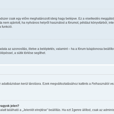
ndszer csak egy előre meghatározott ideig hagy belépve. Ez a viselkedés meggátolj
ta nem ajánlott, ha nyilvános helyről használod a fórumot, például könyvtárból, in
 funkció.
 feladata az azonosítás, illetve a beléptetés, valamint – ha a fórum tulajdonosa beá
épéssel, a sütik törlése segíthet.
z adatbázisban kerül tárolásra. Ezek megváltoztatásához kattints a
Felhasználói ve
vagyok jelen?
tt található a „Jelenlét elrejtése” beállítás. Ha ezt
Igen
re állítod, csak az admini