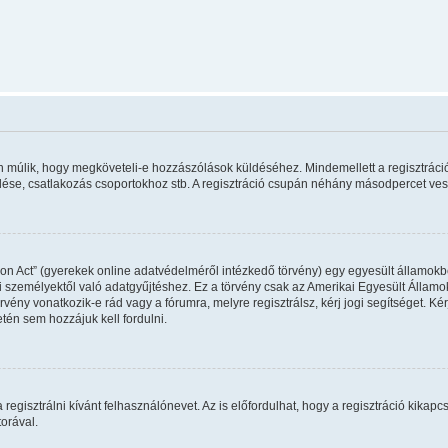
rán múlik, hogy megköveteli-e hozzászólások küldéséhez. Mindemellett a regisztráci
ldése, csatlakozás csoportokhoz stb. A regisztráció csupán néhány másodpercet vesz 
on Act” (gyerekek online adatvédelméről intézkedő törvény) egy egyesült államokbel
 személyektől való adatgyűjtéshez. Ez a törvény csak az Amerikai Egyesült Állam
y vonatkozik-e rád vagy a fórumra, melyre regisztrálsz, kérj jogi segítséget. Kérj
tén sem hozzájuk kell fordulni.
regisztrálni kívánt felhasználónevet. Az is előfordulhat, hogy a regisztráció kikapcs
orával.