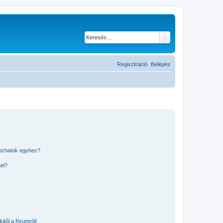
Keresés
Részletes keresés
Regisztráció
Belépés
kozhatok egyhez?
nel?
itől a fórumról!