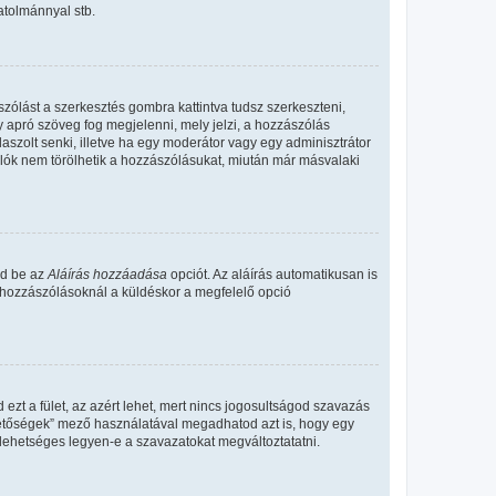
atolmánnyal stb.
zólást a szerkesztés gombra kattintva tudsz szerkeszteni,
y apró szöveg fog megjelenni, mely jelzi, a hozzászólás
aszolt senki, illetve ha egy moderátor vagy egy adminisztrátor
álók nem törölhetik a hozzászólásukat, miután már másvalaki
ld be az
Aláírás hozzáadása
opciót. Az aláírás automatikusan is
s hozzászólásoknál a küldéskor a megfelelő opció
 ezt a fület, az azért lehet, mert nincs jogosultságod szavazás
ehetőségek” mező használatával megadhatod azt is, hogy egy
lehetséges legyen-e a szavazatokat megváltoztatatni.