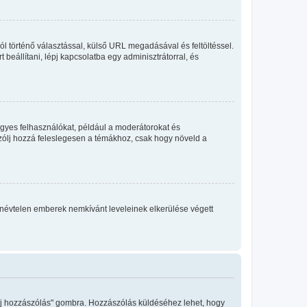
ól történő választással, külső URL megadásával és feltöltéssel.
beállítani, lépj kapcsolatba egy adminisztrátorral, és
egyes felhasználókat, például a moderátorokat és
 szólj hozzá feleslegesen a témákhoz, csak hogy növeld a
 a névtelen emberek nemkívánt leveleinek elkerülése végett
"Új hozzászólás" gombra. Hozzászólás küldéséhez lehet, hogy