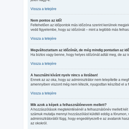
Vissza a tetejére
Nem pontos az idő!
Feltehetően az időpontok más időzóna szerint kerülnek megjele
vedd figyelembe, hogy az időzónát – mint a legtöbb más felhaszn
Vissza a tetejére
Megváltoztattam az időzónát, de még mindig pontatlan az idő
Ha biztos vagy benne, hogy helyes időzónát adtál meg, de az idő
Vissza a tetejére
A használni kívánt nyelv nincs a listában!
Ennek az az oka, hogy az adminisztrátor nem telepítette a megf
amennyiben viszont még nem létezik, nyugodtan készítsd el a for
Vissza a tetejére
Mik azok a képek a felhasználónevem mellett?
A hozzászólások megtekintésénél a felhasználónév mellett két 
számuk mutatja mennyi hozzászólást küldtél eddig a fórumon, v
adminisztrátorától függ, hogy engedélyezett-e az avatarok haszn
az okokról.