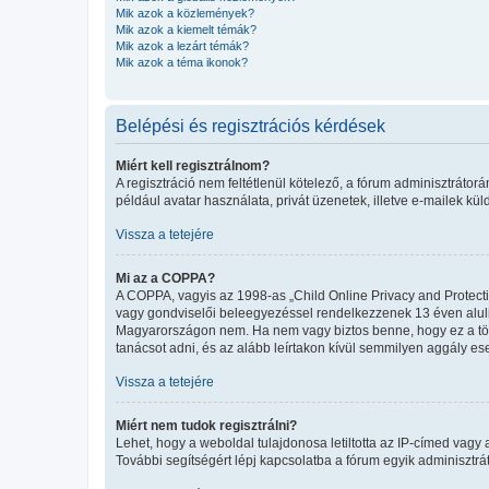
Mik azok a közlemények?
Mik azok a kiemelt témák?
Mik azok a lezárt témák?
Mik azok a téma ikonok?
Belépési és regisztrációs kérdések
Miért kell regisztrálnom?
A regisztráció nem feltétlenül kötelező, a fórum adminisztráto
például avatar használata, privát üzenetek, illetve e-mailek kü
Vissza a tetejére
Mi az a COPPA?
A COPPA, vagyis az 1998-as „Child Online Privacy and Protecti
vagy gondviselői beleegyezéssel rendelkezzenek 13 éven aluli
Magyarországon nem. Ha nem vagy biztos benne, hogy ez a törvén
tanácsot adni, és az alább leírtakon kívül semmilyen aggály ese
Vissza a tetejére
Miért nem tudok regisztrálni?
Lehet, hogy a weboldal tulajdonosa letiltotta az IP-címed vagy a 
További segítségért lépj kapcsolatba a fórum egyik adminisztrát