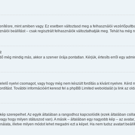
nítésre, mint amiben vagy. Ez esetben változtasd meg a felhasználói vezérlőpultb
álói beállítást – csak regisztrált felhasználók változtathatják meg. Tehát ha még 
!
 még mindig más, akkor a szerver órája pontatlan. Kérjük, értesíts erről egy admini
elelő nyelvi csomagot, vagy hogy még nem készült fordítás a kívánt nyelvre. Kérd m
dítást. További információért keresd fel a phpBB Limited weboldalát (a link az oldal
kép szerepelhet. Az egyik általában a rangodhoz kapcsolódik (ezek általában csi
agy hogy milyen státuszod van). A másik – általában egy nagyobb kép – az avatar
álata, illetve milyen módot lehet megadni ezt a képet. Ha nem tudsz avatart beállít